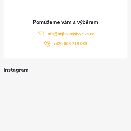
í
info
@
nejlevnejsivyziva.cz
+420 603 718 083
Instagram