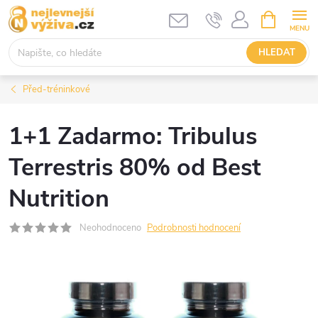
Přejít
NÁKUPNÍ
KOŠÍK
na
obsah
HLEDAT
Před-tréninkové
1+1 Zadarmo: Tribulus
Terrestris 80% od Best
Nutrition
Neohodnoceno
Podrobnosti hodnocení