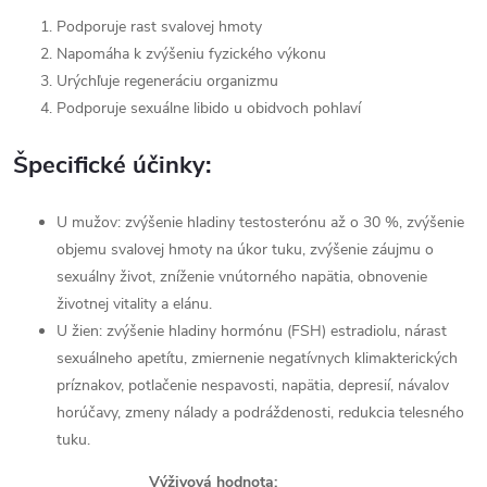
Podporuje rast svalovej hmoty
Napomáha k zvýšeniu fyzického výkonu
Urýchľuje regeneráciu organizmu
Podporuje sexuálne libido u obidvoch pohlaví
Špecifické účinky:
U mužov: zvýšenie hladiny testosterónu až o 30 %, zvýšenie
objemu svalovej hmoty na úkor tuku, zvýšenie záujmu o
sexuálny život, zníženie vnútorného napätia, obnovenie
životnej vitality a elánu.
U žien: zvýšenie hladiny hormónu (FSH) estradiolu, nárast
sexuálneho apetítu, zmiernenie negatívnych klimakterických
príznakov, potlačenie nespavosti, napätia, depresií, návalov
horúčavy, zmeny nálady a podráždenosti, redukcia telesného
tuku.
Výživová hodnota: