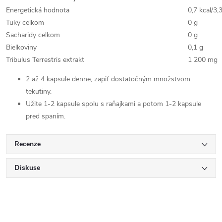
Energetická hodnota
0,7 kcal/3,3
Tuky celkom
0 g
Sacharidy celkom
0 g
Bielkoviny
0,1 g
Tribulus Terrestris extrakt
1 200 mg
2 až 4 kapsule denne, zapiť dostatočným množstvom
tekutiny.
Užite 1-2 kapsule spolu s raňajkami a potom 1-2 kapsule
pred spaním.
Recenze
Diskuse