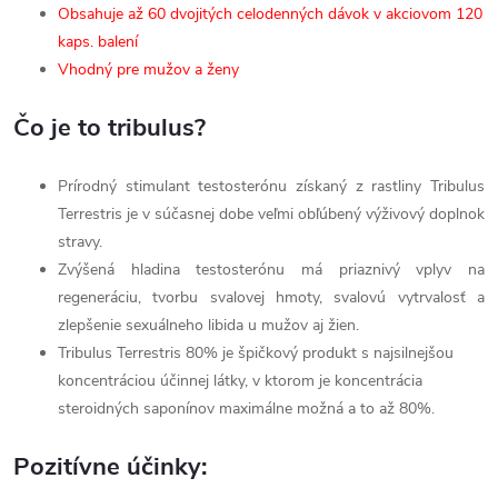
Obsahuje až 60 dvojitých celodenných dávok v akciovom 120
kaps. balení
Vhodný pre mužov a ženy
Čo je to tribulus?
Prírodný stimulant testosterónu získaný z rastliny Tribulus
Terrestris je v súčasnej dobe veľmi obľúbený výživový doplnok
stravy.
Zvýšená hladina testosterónu má priaznivý vplyv na
regeneráciu, tvorbu svalovej hmoty, svalovú vytrvalosť a
zlepšenie sexuálneho libida u mužov aj žien.
Tribulus Terrestris 80% je špičkový produkt s najsilnejšou
koncentráciou účinnej látky, v ktorom je koncentrácia
steroidných saponínov maximálne možná a to až 80%.
Pozitívne účinky: