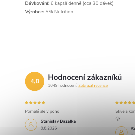
Dávkování:
6 kapslí denně (cca 30 dávek)
Výrobce:
5% Nutrition
Hodnocení zákazníků
4,8
1049 hodnocení
Zobrazit recenze
Pomalé ale v poho
Skvela ko
🙂
Stanislav Bazalka
8.8.2026
S