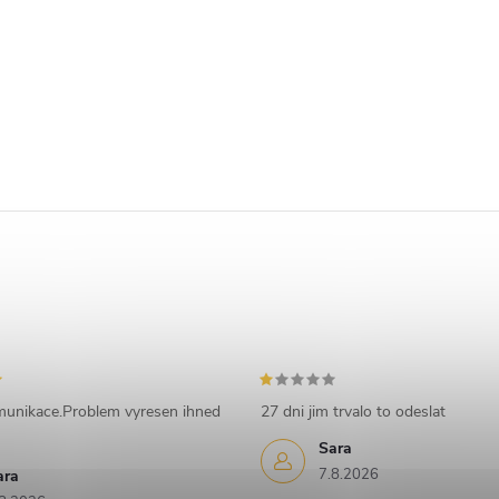
munikace.Problem vyresen ihned
27 dni jim trvalo to odeslat
Sara
7.8.2026
ara