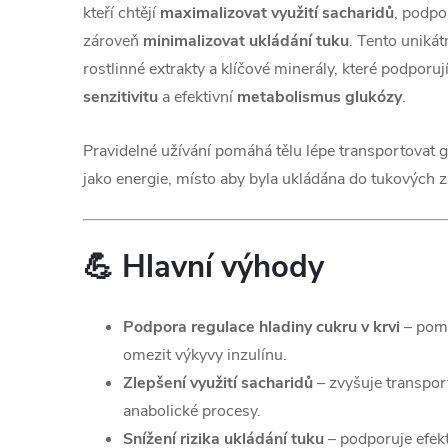
kteří chtějí
maximalizovat využití sacharidů
, podpo
zároveň
minimalizovat ukládání tuku
. Tento unikát
rostlinné extrakty a klíčové minerály, které podporu
senzitivitu
a efektivní
metabolismus glukózy
.
Pravidelné užívání pomáhá tělu lépe transportovat g
jako energie, místo aby byla ukládána do tukových 
💪 Hlavní výhody
Podpora regulace hladiny cukru v krvi
– pomá
omezit výkyvy inzulínu.
Zlepšení využití sacharidů
– zvyšuje transpor
anabolické procesy.
Snížení rizika ukládání tuku
– podporuje efekti