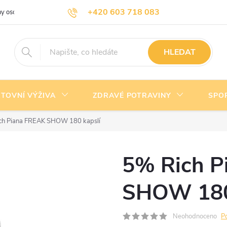
+420 603 718 083
y osobních údajů
Doprava a platba
Kontakty
info@nejlevnejsivyziva.cz
HLEDAT
TOVNÍ VÝŽIVA
ZDRAVÉ POTRAVINY
SPO
ch Piana FREAK SHOW 180 kapslí
5% Rich P
SHOW 180
Neohodnoceno
P