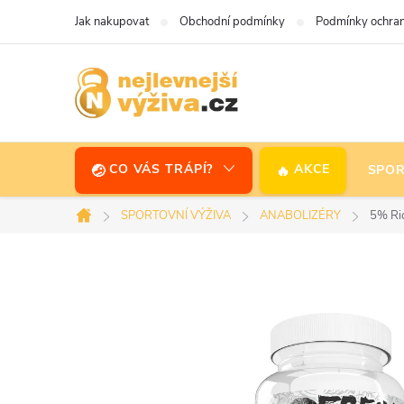
Přejít
Jak nakupovat
Obchodní podmínky
Podmínky ochran
na
obsah
CO VÁS TRÁPÍ?
AKCE
SPOR
SPORTOVNÍ VÝŽIVA
ANABOLIZÉRY
5% Ri
Domů