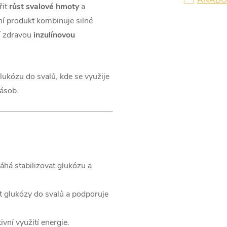
ANABO
řit
růst svalové hmoty
a
ní produkt kombinuje silné
jí zdravou
inzulínovou
lukózu do svalů, kde se využije
zásob.
há stabilizovat glukózu a
t glukózy do svalů a podporuje
vní využití energie.