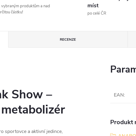
míst
k vybraným produktům a nad
rčitou částku!
po celé ČR
RECENZE
Param
ak Show –
EAN
:
 metabolizér
Produkt n
o sportovce a aktivní jedince,