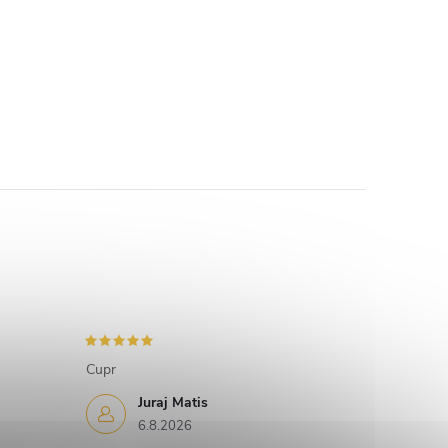
Cupr
Juraj Matis
6.8.2026