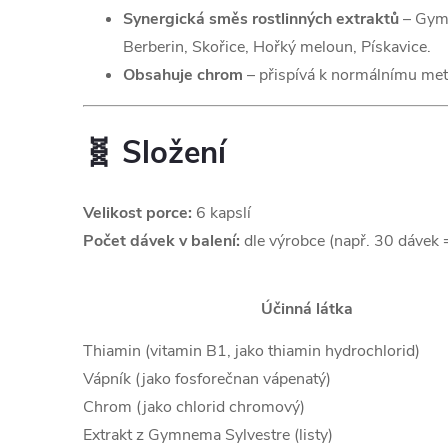
Synergická směs rostlinných extraktů
– Gymn
Berberin, Skořice, Hořký meloun, Pískavice.
Obsahuje chrom
– přispívá k normálnímu met
🧬 Složení
Velikost porce:
6 kapslí
Počet dávek v balení:
dle výrobce (např. 30 dávek 
Účinná látka
Thiamin (vitamin B1, jako thiamin hydrochlorid)
Vápník (jako fosforečnan vápenatý)
Chrom (jako chlorid chromový)
Extrakt z Gymnema Sylvestre (listy)