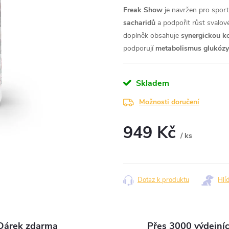
Freak Show
je navržen pro sporto
sacharidů
a podpořit růst svalov
doplněk obsahuje
synergickou ko
podporují
metabolismus glukózy
Skladem
Možnosti doručení
949 Kč
/ ks
Měrná
cena:
Dotaz k produktu
Hlí
Dárek zdarma
Přes 3000 výdejní