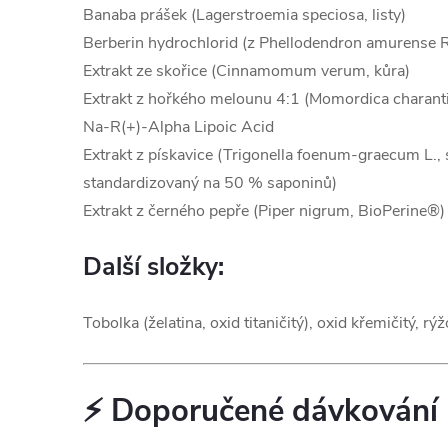
Banaba prášek (Lagerstroemia speciosa, listy)
Berberin hydrochlorid (z Phellodendron amurense 
Extrakt ze skořice (Cinnamomum verum, kůra)
Extrakt z hořkého melounu 4:1 (Momordica charanti
Na-R(+)-Alpha Lipoic Acid
Extrakt z pískavice (Trigonella foenum-graecum L.,
standardizovaný na 50 % saponinů)
Extrakt z černého pepře (Piper nigrum, BioPerine®)
Další složky:
Tobolka (želatina, oxid titaničitý), oxid křemičitý, r
⚡ Doporučené dávkování