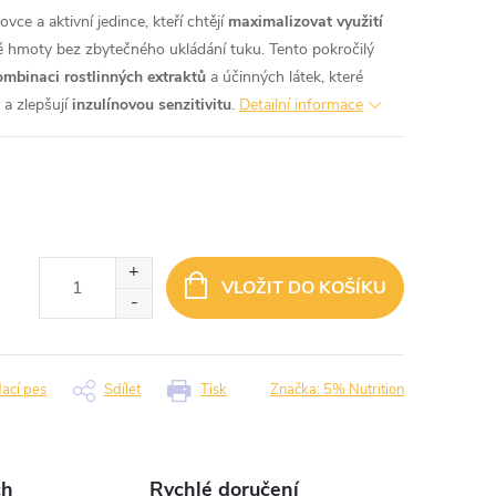
vce a aktivní jedince, kteří chtějí
maximalizovat využití
é hmoty bez zbytečného ukládání tuku. Tento pokročilý
mbinaci rostlinných extraktů
a účinných látek, které
a zlepšují
inzulínovou senzitivitu
.
Detailní informace
VLOŽIT DO KOŠÍKU
dací pes
Sdílet
Tisk
Značka:
5% Nutrition
ch
Rychlé doručení