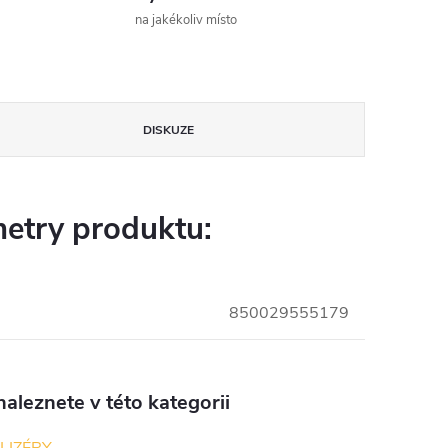
na jakékoliv místo
DISKUZE
etry produktu:
850029555179
aleznete v této kategorii