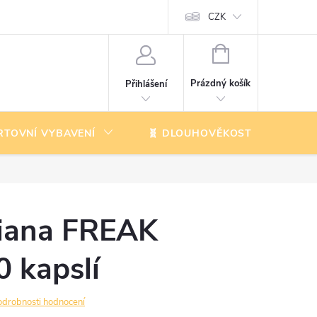
CZK
NÁKUPNÍ
KOŠÍK
Prázdný košík
Přihlášení
RTOVNÍ VYBAVENÍ
🧬 DLOUHOVĚKOST
K
iana FREAK
 kapslí
odrobnosti hodnocení