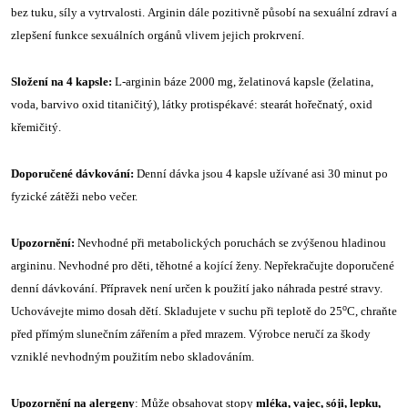
bez tuku, síly a vytrvalosti. Arginin dále pozitivně působí na sexuální zdraví a
zlepšení funkce sexuálních orgánů vlivem jejich prokrvení.
Složení na 4 kapsle:
L-arginin báze 2000 mg, želatinová kapsle (želatina,
voda, barvivo oxid titaničitý), látky protispékavé: stearát hořečnatý, oxid
křemičitý.
Doporučené dávkování:
Denní dávka jsou 4 kapsle užívané asi 30 minut po
fyzické zátěži nebo večer.
Upozornění:
Nevhodné při metabolických poruchách se zvýšenou hladinou
argininu. Nevhodné pro děti, těhotné a kojící ženy. Nepřekračujte doporučené
denní dávkování. Přípravek není určen k použití jako náhrada pestré stravy.
o
Uchovávejte mimo dosah dětí. Skladujete v suchu při teplotě do 25
C, chraňte
před přímým slunečním zářením a před mrazem. Výrobce neručí za škody
vzniklé nevhodným použitím nebo skladováním.
Upozornění na alergeny
: Může obsahovat stopy
mléka, vajec, sóji, lepku,