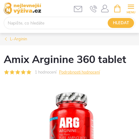
Přejít
NÁKUPNÍ
KOŠÍK
na
obsah
HLEDAT
L-Arginin
Amix Arginine 360 tablet
1 hodnocení
Podrobnosti hodnocení