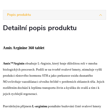
Popis produktu
Detailní popis produktu
Amix Arginine 360 tablet
Amix™Arginin
obsahuje L-Arginin, který hraje důležitou roli v mnoha
biologických procesech. Podílí se na tvorbě svalové hmoty, stimuluje vyšší
produkci růstového hormonu STH a jako prekurzor oxidu dusnatého
NO ovlivňuje vazodilataci cévního řečiště v periferních oblastech těla. Jejich
rozšířením dochází k lepšímu transportu živin a kyslíku do svalů a tím i k
jejich rychlejší regeneraci.
Pravidelným příjmem
L-argininu
pomáháte budování čisté svalové hmoty