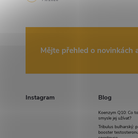
Z
Mějte přehled o novinkách
á
p
a
Instagram
Blog
t
Koenzym Q10: Co to
smysle jej užívat?
í
Tribulus bulharský: p
booster testosteron
sportovce