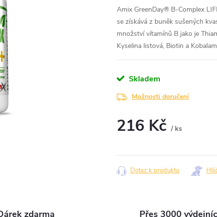
Amix GreenDay® B-Complex LIFE+
se získává z buněk sušených kvas
množství vítamínů B jako je Thiam
Kyselina listová, Biotin a Kobalam
Skladem
Možnosti doručení
216 Kč
/ ks
Měrná
cena:
Dotaz k produktu
Hlí
Dárek zdarma
Přes 3000 výdejní