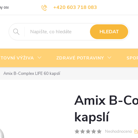
+420 603 718 083
y osobních údajů
Doprava a platba
Kontakty
info@nejlevnejsivyziva.cz
HLEDAT
TOVNÍ VÝŽIVA
ZDRAVÉ POTRAVINY
SPO
Amix B-Complex LIFE 60 kapslí
Amix B-Co
kapslí
Neohodnoceno
P