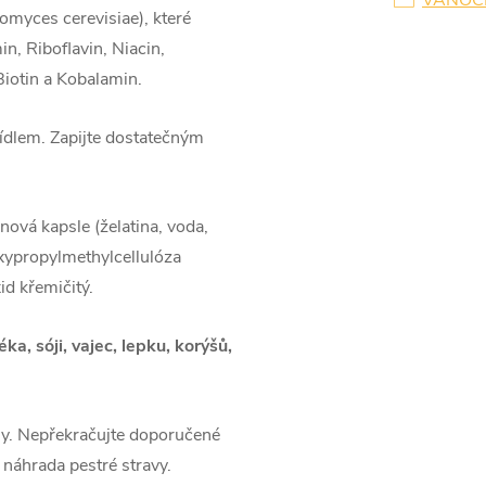
VÁNOC
omyces cerevisiae), které
n, Riboflavin, Niacin,
Biotin a Kobalamin.
ídlem. Zapijte dostatečným
nová kapsle (želatina, voda,
droxypropylmethylcellulóza
id křemičitý.
éka, sóji, vajec, lepku, korýšů,
ny. Nepřekračujte doporučené
 náhrada pestré stravy.