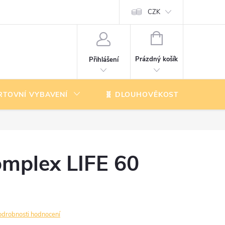
CZK
NÁKUPNÍ
KOŠÍK
Prázdný košík
Přihlášení
RTOVNÍ VYBAVENÍ
🧬 DLOUHOVĚKOST
K
mplex LIFE 60
odrobnosti hodnocení