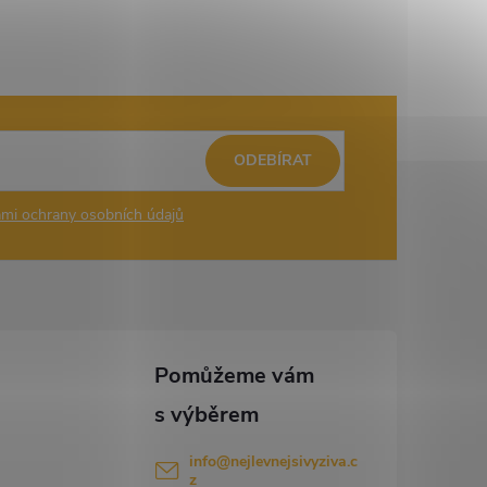
ODEBÍRAT
mi ochrany osobních údajů
info
@
nejlevnejsivyziva.c
z