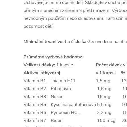
Uchovávejte mimo dosah dětí. Skladujte v suchu při
přímým slunečním zářením a před mrazem. Výrobce 
nevhodným použitím nebo skladováním. Tartrazín mů
pozornost dětí!
Minimální trvanlivost a číslo šarže:
uvedeno na oba
Průměrné výživové hodnoty:
Velikost dávky:
1 kapsle
Počet dávek v 
Aktivní látky
zdroj
v 1 kapsli
% 
Vitamín B1
Thiamin HCL
1,5 mg
13
Vitamín B2
Riboflavin
1,6 mg
11
Vitamín B3
Niacin
16 mg
10
Vitamín B5
Kyselina pantothenová
5,5 mg
91
Vitamín B6
Pyridoxin HCL
2,2 mg
15
Vitamín B7
Biotin
150 mcg
30