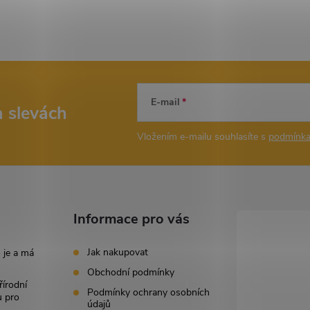
E-mail
a slevách
Vložením e-mailu souhlasíte s
podmínka
Informace pro vás
Jak nakupovat
 je a má
Obchodní podmínky
řírodní
Podmínky ochrany osobních
u pro
údajů