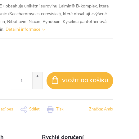
 obsahuje unikátní surovinu Lalmin® B-komplex, která
nic (Saccharomyces cerevisiae), které obsahují zvýšené
in, Riboflavin, Niacin, Pyridoxin, Kyselina pantothenová,
in.
Detailní informace
VLOŽIT DO KOŠÍKU
dací pes
Sdílet
Tisk
Značka:
Amix
ch
Rychlé doručení