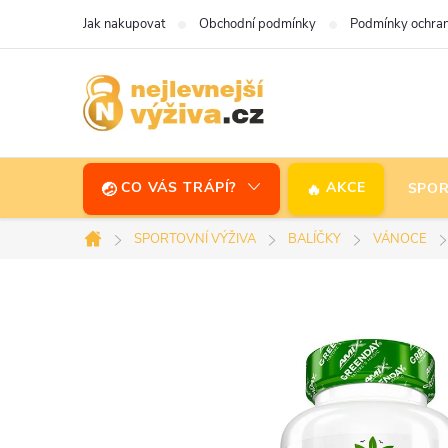
Přejít
Jak nakupovat
Obchodní podmínky
Podmínky ochran
na
obsah
CO VÁS TRÁPÍ?
AKCE
SPOR
SPORTOVNÍ VÝŽIVA
BALÍČKY
VÁNOCE
Domů