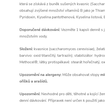
která se získává z buněk sušených kvasnic (Sacchar
obsahují zvýšené množství vítamínů B jako je Thiami
Pyridoxin, Kyselina pantothenová, Kyselina listová, 
Doporučené dávkování:
Vezměte 1 kapsli denně s j
množstvím vody.
Složení:
kvasnice (saccharomyces cerevisiae), želati
barvivo: oxid titaničitý, tartrazín); stabilizátor: hy
Methocel®; látky protispékavé: stearát hořečnatý, ox
Upozornění na alergeny:
Může obsahovat stopy
ml
oříšků a arašídů.
Upozornění:
Nevhodné pro děti, těhotné a kojící že
denní dávkování. Přípravek není určen k použití jako