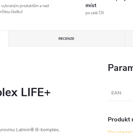
míst
k vybraným produktům a nad
rčitou částku!
po celé ČR
RECENZE
Param
ex LIFE+
EAN
:
Produkt n
surovinu Lalmin® B-komplex,