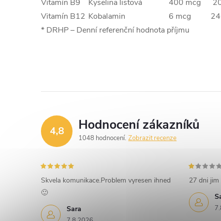
Vitamín B9
Kyselina listová
400 mcg
20
Vitamín B12
Kobalamin
6 mcg
24
* DRHP – Denní referenční hodnota příjmu
Hodnocení zákazníků
4,8
1048 hodnocení
Zobrazit recenze
Skvela komunikace.Problem vyresen ihned
27 dni jim 
🙂
S
7.
Sara
7.8.2026