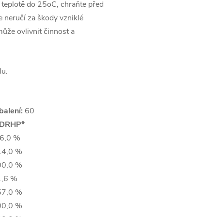
 teplotě do 25oC, chraňte před
neručí za škody vzniklé
že ovlivnit činnost a
lu.
balení:
60
DRHP*
6,0 %
4,0 %
0,0 %
,6 %
7,0 %
0,0 %