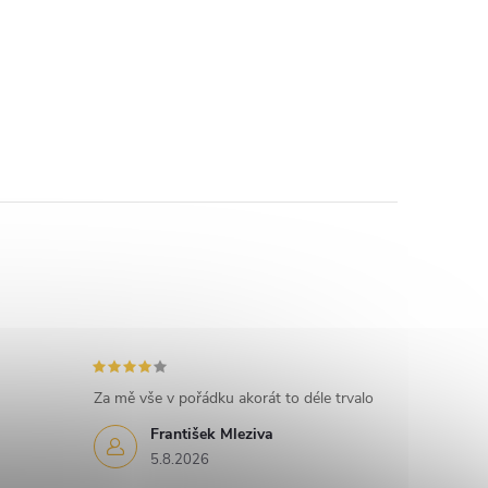
Za mě vše v pořádku akorát to déle trvalo
František Mleziva
5.8.2026