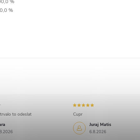
0,0 %
0,0 %
trvalo to odeslat
Cupr
ara
Juraj Matis
8.2026
6.8.2026