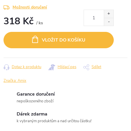
Možnosti doručení
318 Kč
/ ks
Měrná
cena:
VLOŽIT DO KOŠÍKU
Dotaz k produktu
Hlídací pes
Sdílet
Značka:
Amix
Garance doručení
nepoškozeného zboží
Dárek zdarma
k vybraným produktům a nad určitou částku!