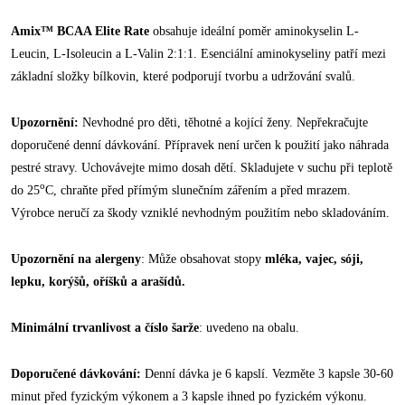
Amix™ BCAA Elite Rate
obsahuje ideální poměr aminokyselin L-
Leucin, L-Isoleucin a L-Valin 2:1:1. Esenciální aminokyseliny patří mezi
základní složky bílkovin, které podporují tvorbu a udržování svalů.
Upozornění:
Nevhodné pro děti, těhotné a kojící ženy. Nepřekračujte
doporučené denní dávkování. Přípravek není určen k použití jako náhrada
pestré stravy. Uchovávejte mimo dosah dětí. Skladujete v suchu při teplotě
o
do 25
C, chraňte před přímým slunečním zářením a před mrazem.
Výrobce neručí za škody vzniklé nevhodným použitím nebo skladováním.
Upozornění na alergeny
: Může obsahovat stopy
mléka, vajec, sóji,
lepku, korýšů, oříšků a arašídů.
Minimální trvanlivost a číslo šarže
: uvedeno na obalu.
Doporučené dávkování:
Denní dávka je 6 kapslí. Vezměte 3 kapsle 30-60
minut před fyzickým výkonem a 3 kapsle ihned po fyzickém výkonu.