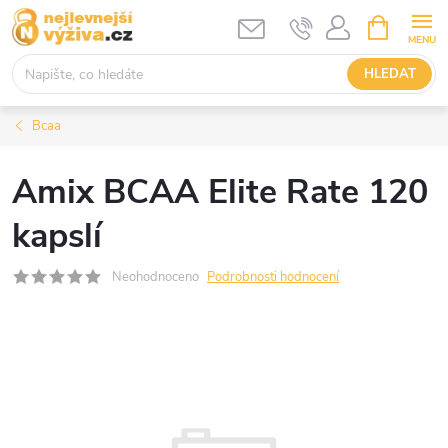
Přejít
NÁKUPNÍ
KOŠÍK
na
obsah
HLEDAT
Bcaa
Amix BCAA Elite Rate 120
kapslí
Neohodnoceno
Podrobnosti hodnocení