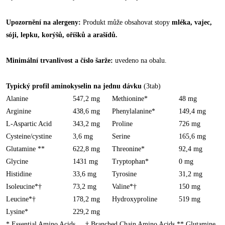
Upozornění na alergeny:
Produkt může obsahovat stopy
mléka, vajec,
sóji, lepku, korýšů, oříšků a arašídů.
Minimální trvanlivost a číslo šarže:
uvedeno na obalu.
Typický profil aminokyselin na jednu dávku
(3tab)
Alanine
547,2 mg
Methionine*
48 mg
Arginine
438,6 mg
Phenylalanine*
149,4 mg
L-Aspartic Acid
343,2 mg
Proline
726 mg
Cysteine/cystine
3,6 mg
Serine
165,6 mg
Glutamine **
622,8 mg
Threonine*
92,4 mg
Glycine
1431 mg
Tryptophan*
0 mg
Histidine
33,6 mg
Tyrosine
31,2 mg
Isoleucine*†
73,2 mg
Valine*†
150 mg
Leucine*†
178,2 mg
Hydroxyproline
519 mg
Lysine*
229,2 mg
* Essential Amino Acids † Branched Chain Amino Acids ** Glutamine