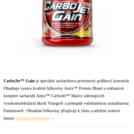
CarboJet™ Gain
je speciální sacharidovo-proteinový práškový koncetrát.
Obsahuje vysoce kvalitní bílkoviny Amix™ Protein Blend a exklusivní
komplex sacharidů Amix™ CarboJet™ Matrix zahrnujících
vysokomolekulární škrob Vitargo® a postupně vstřebatelnou isomaltulosu
Palatinose®. Obsažené bílkoviny přispívají k růstu a udržení svalové
Detailní informace
hmoty