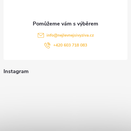
í
info
@
nejlevnejsivyziva.cz
+420 603 718 083
Instagram