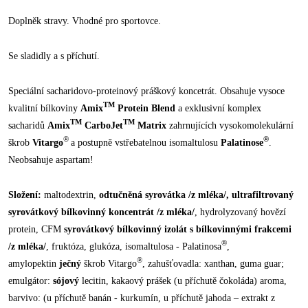
Doplněk stravy. Vhodné pro sportovce.
Se sladidly a s příchutí.
Speciální sacharidovo-proteinový práškový koncetrát. Obsahuje vysoce
TM
kvalitní bílkoviny
Amix
Protein Blend
a exklusivní komplex
TM
TM
sacharidů
Amix
CarboJet
Matrix
zahrnujících vysokomolekulární
®
®
škrob
Vitargo
a postupně vstřebatelnou isomaltulosu
Palatinose
.
Neobsahuje aspartam!
Složení:
maltodextrin,
odtučněná syrovátka /z mléka/, ultrafiltrovaný
syrovátkový bílkovinný koncentrát /z mléka/
, hydrolyzovaný hovězí
protein, CFM
syrovátkový bílkovinný izolát s bílkovinnými frakcemi
®
/z mléka/
, fruktóza, glukóza, isomaltulosa - Palatinosa
,
®
amylopektin
ječný
škrob Vitargo
, zahušťovadla: xanthan, guma guar;
emulgátor:
sójový
lecitin, kakaový prášek (u příchutě čokoláda) aroma,
barvivo: (u příchutě banán - kurkumín, u příchutě jahoda – extrakt z