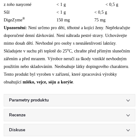
z
toho
nasycené
< 1 g
< 0,5 g
Sůl
< 1 g
< 0,5 g
®
DigeZyme
150 mg
75 mg
Upozornění:
Není určeno pro děti, těhotné a kojící ženy. Nepřekračujte
doporučené denní dávkování. Není náhrada pestré stravy. Uchovávejte
mimo dosah dětí. Nevhodné pro osoby s nesnášenlivostí laktózy.
o
Skladujete v suchu při teplotě do 25
C, chraňte před přímým slunečním
zářením a před mrazem. Výrobce neručí za škody vzniklé nevhodným
použitím nebo skladováním. Neobsahuje látky dopingového charakteru.
Tento produkt byl vyroben v zařízení, které zpracovává výrobky
obsahující
mléko, vejce, sóju a korýše
.
Parametry produktu
Recenze
Diskuse