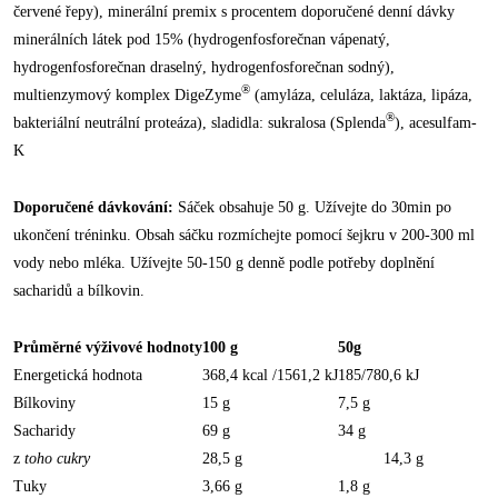
červené řepy), minerální premix s procentem doporučené denní dávky
minerálních látek pod 15% (hydrogenfosforečnan vápenatý,
hydrogenfosforečnan draselný, hydrogenfosforečnan sodný),
®
multienzymový komplex DigeZyme
(amyláza, celuláza, laktáza, lipáza,
®
bakteriální neutrální proteáza), sladidla: sukralosa (Splenda
), acesulfam-
K
Doporučené dávkování:
Sáček obsahuje 50 g. Užívejte do 30min po
ukončení tréninku. Obsah sáčku rozmíchejte pomocí šejkru v 200-300 ml
vody nebo mléka. Užívejte 50-150 g denně podle potřeby doplnění
sacharidů a bílkovin.
Průměrné výživové hodnoty
100 g
50g
Energetická hodnota
368,4 kcal /1561,2 kJ
185/780,6 kJ
Bílkoviny
15 g
7,5 g
Sacharidy
69 g
34 g
z
toho cukry
28,5 g
14,3 g
Tuky
3,66 g
1,8 g