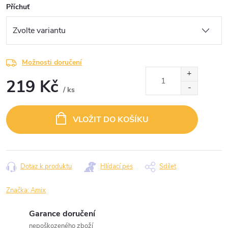
Příchuť
Možnosti doručení
219 Kč
/ ks
Měrná
cena:
VLOŽIT DO KOŠÍKU
Dotaz k produktu
Hlídací pes
Sdílet
Značka:
Amix
Garance doručení
nepoškozeného zboží