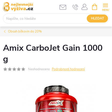
Přejít
NÁKUPNÍ
KOŠÍK
na
obsah
HLEDAT
Obsah bílkovin do 20%
Amix CarboJet Gain 1000
g
Neohodnoceno
Podrobnosti hodnocení