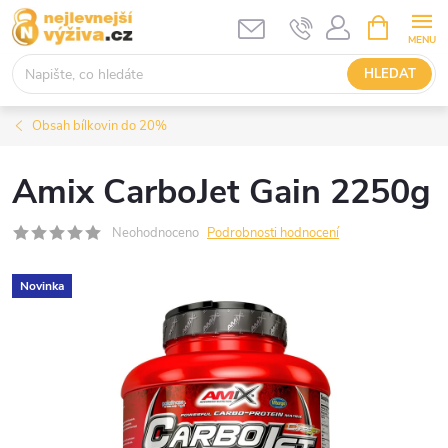
Přejít
NÁKUPNÍ
KOŠÍK
na
obsah
HLEDAT
Obsah bílkovin do 20%
Amix CarboJet Gain 2250g
Neohodnoceno
Podrobnosti hodnocení
Novinka