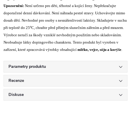
Upozornění:
Není určeno pro děti, těhotné a kojící ženy. Nepřekračujte
doporučené denní dávkování. Není náhrada pestré stravy. Uchovávejte mimo
dosah dětí. Nevhodné pro osoby s nesnášenlivostí laktózy. Skladujete v suchu
o
při teplotě do 25
C, chraňte před přímým slunečním zářením a před mrazem.
Výrobce neručí za škody vzniklé nevhodným použitím nebo skladováním.
Neobsahuje látky dopingového charakteru. Tento produkt byl vyroben v
zařízení, které zpracovává výrobky obsahující
mléko, vejce, sóju a korýše
.
Parametry produktu
Recenze
Diskuse