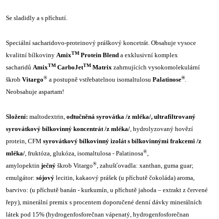
Se sladidly a s příchutí.
Speciální sacharidovo-proteinový práškový koncetrát. Obsahuje vysoce
TM
kvalitní bílkoviny
Amix
Protein Blend
a exklusivní komplex
TM
TM
sacharidů
Amix
CarboJet
Matrix
zahrnujících vysokomolekulární
®
®
škrob
Vitargo
a postupně vstřebatelnou isomaltulosu
Palatinose
.
Neobsahuje aspartam!
Složení:
maltodextrin,
odtučněná syrovátka /z mléka/, ultrafiltrovaný
syrovátkový bílkovinný koncentrát /z mléka/
, hydrolyzovaný hovězí
protein, CFM
syrovátkový bílkovinný izolát s bílkovinnými frakcemi /z
®
mléka/
, fruktóza, glukóza, isomaltulosa - Palatinosa
,
®
amylopektin
ječný
škrob Vitargo
, zahušťovadla: xanthan, guma guar;
emulgátor:
sójový
lecitin, kakaový prášek (u příchutě čokoláda) aroma,
barvivo: (u příchutě banán - kurkumín, u příchutě jahoda – extrakt z červené
řepy), minerální premix s procentem doporučené denní dávky minerálních
látek pod 15% (hydrogenfosforečnan vápenatý, hydrogenfosforečnan