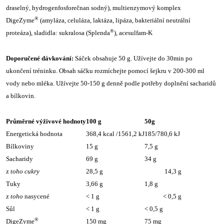
draselný, hydrogenfosforečnan sodný), multienzymový komplex
®
DigeZyme
(amyláza, celuláza, laktáza, lipáza, bakteriální neutrální
®
proteáza), sladidla: sukralosa (Splenda
), acesulfam-K
Doporučené dávkování:
Sáček obsahuje 50 g. Užívejte do 30min po
ukončení tréninku. Obsah sáčku rozmíchejte pomocí šejkru v 200-300 ml
vody nebo mléka. Užívejte 50-150 g denně podle potřeby doplnění sacharidů
a bílkovin.
Průměrné výživové hodnoty
100 g
50g
Energetická hodnota
368,4 kcal /1561,2 kJ
185/780,6 kJ
Bílkoviny
15 g
7,5 g
Sacharidy
69 g
34 g
z
toho cukry
28,5 g
14,3 g
Tuky
3,66 g
1,8 g
z
toho
nasycené
< 1 g
< 0,5 g
Sůl
< 1 g
< 0,5 g
®
DigeZyme
150 mg
75 mg