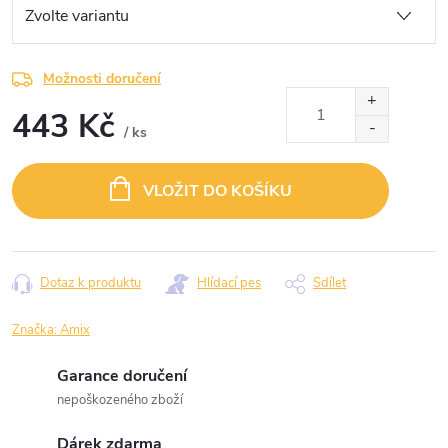
Možnosti doručení
443 Kč
/ ks
Měrná
cena:
VLOŽIT DO KOŠÍKU
Dotaz k produktu
Hlídací pes
Sdílet
Značka:
Amix
Garance doručení
nepoškozeného zboží
Dárek zdarma