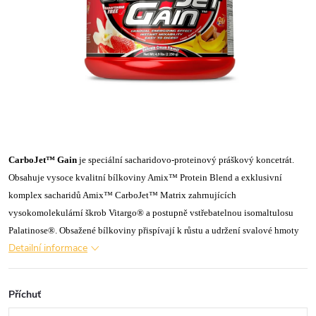
CarboJet™ Gain
je speciální sacharidovo-proteinový práškový koncetrát.
Obsahuje vysoce kvalitní bílkoviny Amix™ Protein Blend a exklusivní
komplex sacharidů Amix™ CarboJet™ Matrix zahrnujících
vysokomolekulární škrob Vitargo® a postupně vstřebatelnou isomaltulosu
Palatinose®. Obsažené bílkoviny přispívají k růstu a udržení svalové hmoty
Detailní informace
Příchuť