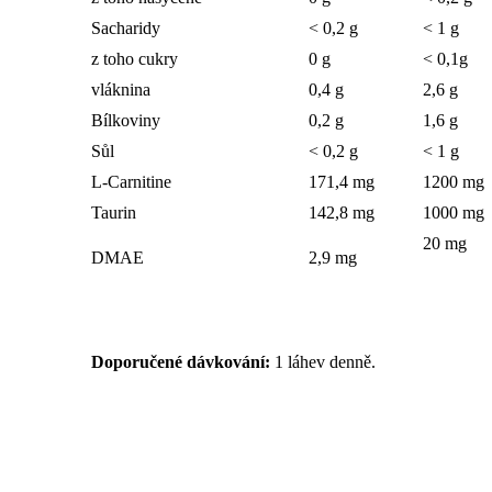
Sacharidy
< 0,2 g
< 1 g
z toho cukry
0 g
< 0,1g
vláknina
0,4 g
2,6 g
Bílkoviny
0,2 g
1,6 g
Sůl
< 0,2 g
< 1 g
L-Carnitine
171,4 mg
1200 mg
Taurin
142,8 mg
1000 mg
20 mg
DMAE
2,9 mg
Doporučené dávkování:
1 láhev denně.