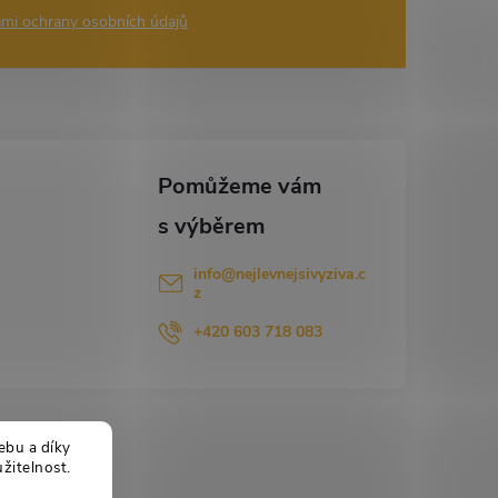
mi ochrany osobních údajů
info
@
nejlevnejsivyziva.c
z
+420 603 718 083
ebu a díky
žitelnost.