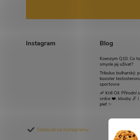
á
p
a
Instagram
Blog
t
Koenzym Q10: Co to
smysle jej užívat?
í
Tribulus bulharský: p
booster testosteron
sportovce
🦐 Krill Oil: Přírodní s
srdce ❤️, klouby 🦵 
pleť ✨
Sledovat na Instagramu