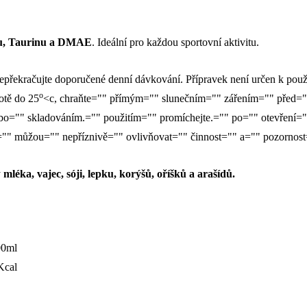
u, Taurinu a DMAE
. Ideální pro každou sportovní aktivitu.
epřekračujte doporučené denní dávkování. Přípravek není určen k použit
o
otě do 25
<c, chraňte="" přímým="" slunečním="" zářením="" před=
o="" skladováním.="" použitím="" promíchejte.="" po="" otevření="
á="" můžou="" nepříznivě="" ovlivňovat="" činnost="" a="" pozornost
y
mléka, vajec, sóji, lepku, korýšů, oříšků a arašídů.
00ml
Kcal