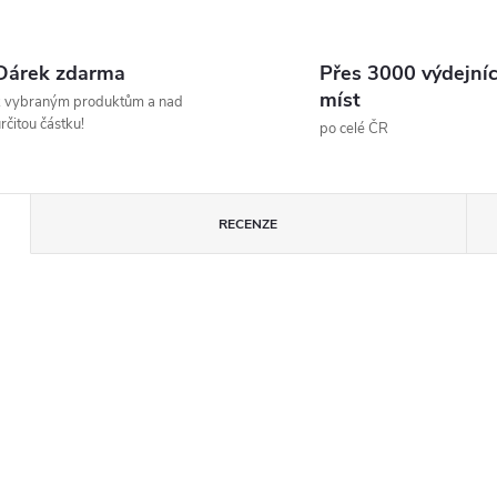
Dárek zdarma
Přes 3000 výdejní
míst
k vybraným produktům a nad
rčitou částku!
po celé ČR
RECENZE