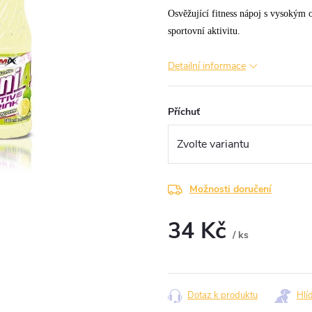
Osvěžující fitness nápoj s vysokým
sportovní aktivitu.
Detailní informace
Příchuť
Možnosti doručení
34 Kč
/ ks
Měrná
cena:
Dotaz k produktu
Hlí