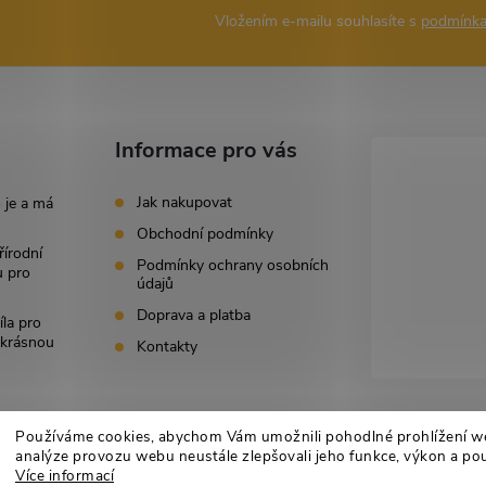
Vložením e-mailu souhlasíte s
podmínka
Informace pro vás
Jak nakupovat
 je a má
Obchodní podmínky
řírodní
Podmínky ochrany osobních
u pro
údajů
Doprava a platba
íla pro
i krásnou
Kontakty
Používáme cookies, abychom Vám umožnili pohodlné prohlížení w
analýze provozu webu neustále zlepšovali jeho funkce, výkon a pou
Více informací