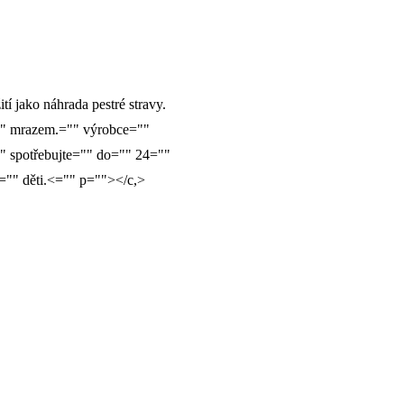
í jako náhrada pestré stravy.
"" mrazem.="" výrobce=""
" spotřebujte="" do="" 24=""
="" děti.<="" p=""></c,>