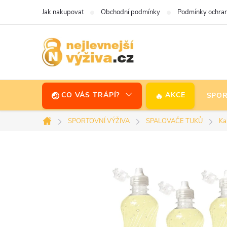
Přejít
Jak nakupovat
Obchodní podmínky
Podmínky ochran
na
obsah
CO VÁS TRÁPÍ?
AKCE
SPOR
SPORTOVNÍ VÝŽIVA
SPALOVAČE TUKŮ
Ka
Domů