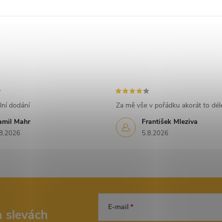
lní dodání
Za mě vše v pořádku akorát to déle
amil Mahr
František Mleziva
8.2026
5.8.2026
E-mail
a slevách