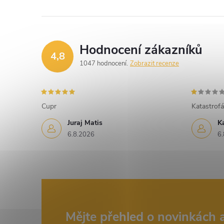
Hodnocení zákazníků
4,8
1047 hodnocení
Zobrazit recenze
Cupr
Katastrofá
Juraj Matis
K
6.8.2026
6.
Z
Mějte přehled o novinkách