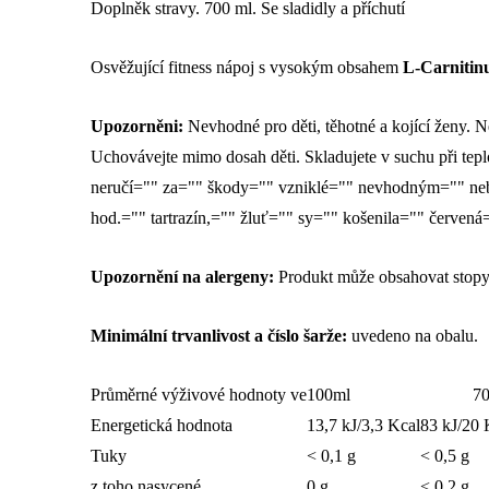
Doplněk stravy. 700 ml. Se sladidly a příchutí
Osvěžující fitness nápoj s vysokým obsahem
L-Carnitin
Upozorněni:
Nevhodné pro děti, těhotné a kojící ženy. N
Uchovávejte mimo dosah děti. Skladujete v suchu při tepl
neručí="" za="" škody="" vzniklé="" nevhodným="" neb
hod.="" tartrazín,="" žluť="" sy="" košenila="" červen
Upozornění na alergeny:
Produkt může obsahovat stop
Minimální trvanlivost a číslo šarže:
uvedeno na obalu.
Průměrné výživové hodnoty ve
100ml
7
Energetická hodnota
13,7 kJ/3,3 Kcal
83 kJ/20 
Tuky
< 0,1 g
< 0,5 g
z toho nasycené
0 g
< 0,2 g