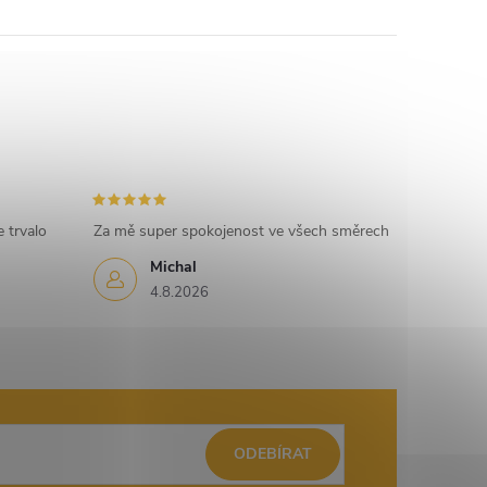
 trvalo
Za mě super spokojenost ve všech směrech
Michal
4.8.2026
ODEBÍRAT