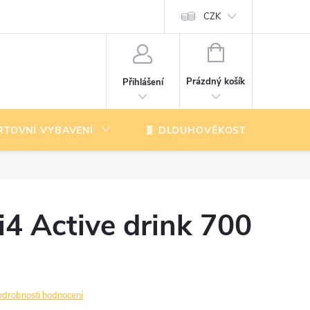
CZK
NÁKUPNÍ
KOŠÍK
Prázdný košík
Přihlášení
RTOVNÍ VYBAVENÍ
🧬 DLOUHOVĚKOST
K
4 Active drink 700
odrobnosti hodnocení