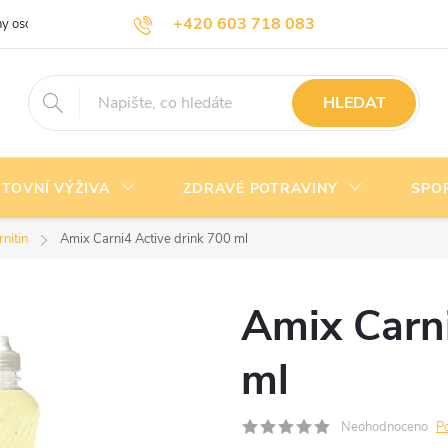
+420 603 718 083
y osobních údajů
Doprava a platba
Kontakty
info@nejlevnejsivyziva.cz
HLEDAT
TOVNÍ VÝŽIVA
ZDRAVÉ POTRAVINY
SPO
rnitin
Amix Carni4 Active drink 700 ml
Amix Carni
ml
Neohodnoceno
P