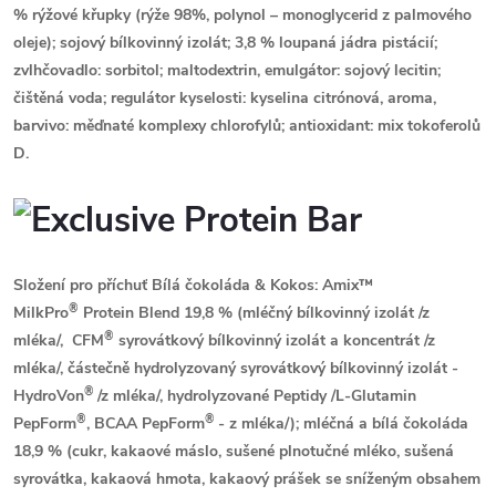
% rýžové křupky (rýže 98%, polynol – monoglycerid z palmového
oleje)
; sojový
bílkovinný izolát; 3,8 % loupaná jádra
pistácií
;
zvlhčovadlo: sorbitol; maltodextrin, emulgátor:
sojový
lecitin;
čištěná voda; regulátor kyselosti: kyselina citrónová, aroma,
barvivo: měďnaté komplexy chlorofylů; antioxidant: mix tokoferolů
D.
Složení pro příchuť Bílá čokoláda & Kokos:
Amix™
®
MilkPro
Protein Blend 19,8 % (
mléčný
bílkovinný izolát
/z
®
mléka/
, CFM
syrovátkový
bílkovinný izolát a koncentrát
/z
mléka/
, částečně hydrolyzovaný
syrovátkový
bílkovinný izolát -
®
HydroVon
/z mléka/
, hydrolyzované Peptidy /L-Glutamin
®
®
PepForm
, BCAA PepForm
-
z mléka
/); mléčná a bílá čokoláda
18,9 % (cukr, kakaové máslo, sušené plnotučné
mléko
, sušená
syrovátka, kakaová hmota, kakaový prášek se sníženým obsahem