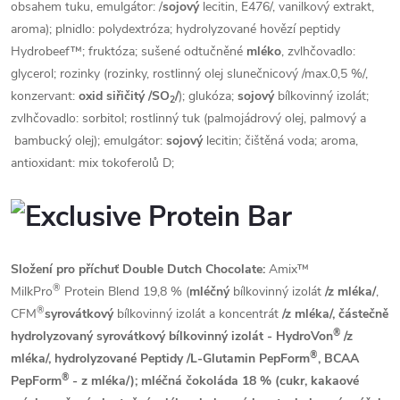
obsahem tuku, emulgátor: /
sojový
lecitin, E476/, vanilkový extrakt,
aroma); plnidlo: polydextróza; hydrolyzované hovězí peptidy
Hydrobeef™; fruktóza; sušené odtučněné
mléko
, zvlhčovadlo:
glycerol;
rozinky (rozinky, rostlinný olej slunečnicový /max.0,5 %/,
konzervant:
oxid siřičitý
/SO
/
); glukóza;
sojový
bílkovinný izolát;
2
zvlhčovadlo: sorbitol; rostlinný tuk (palmojádrový olej, palmový a
bambucký olej); emulgátor:
sojový
lecitin; čištěná voda; aroma,
antioxidant: mix tokoferolů D;
Složení pro příchuť Double Dutch Chocolate:
Amix™
®
MilkPro
Protein Blend 19,8 % (
mléčný
bílkovinný izolát
/z mléka/
,
®
CFM
syrovátkový
bílkovinný izolát a koncentrát
/z mléka/, částečně
®
hydrolyzovaný
syrovátkový
bílkovinný izolát - HydroVon
/z
®
mléka/
, hydrolyzované Peptidy /L-Glutamin PepForm
, BCAA
®
PepForm
-
z mléka
/); mléčná čokoláda 18 % (cukr, kakaové