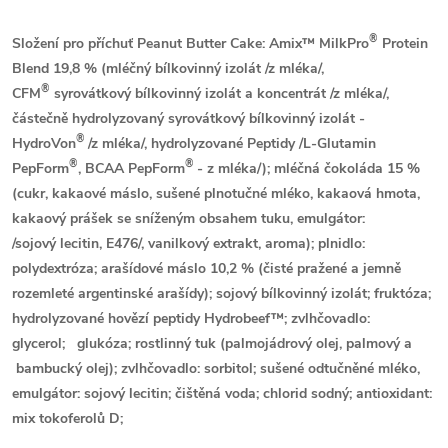
®
Složení pro příchuť Peanut Butter Cake:
Amix™ MilkPro
Protein
Blend 19,8 % (
mléčný
bílkovinný izolát
/z mléka/
,
®
CFM
syrovátkový
bílkovinný izolát a koncentrát
/z mléka/
,
částečně hydrolyzovaný
syrovátkový
bílkovinný izolát -
®
HydroVon
/z mléka/
, hydrolyzované Peptidy /L-Glutamin
®
®
PepForm
, BCAA PepForm
-
z mléka
/); mléčná čokoláda 15 %
(cukr, kakaové máslo, sušené plnotučné
mléko
, kakaová hmota,
kakaový prášek se sníženým obsahem tuku, emulgátor:
/
sojový
lecitin, E476/, vanilkový extrakt, aroma); plnidlo:
polydextróza; arašídové máslo 10,2 % (čisté pražené a jemně
rozemleté argentinské
arašídy);
sojový
bílkovinný izolát; fruktóza;
hydrolyzované hovězí peptidy Hydrobeef™; zvlhčovadlo:
glycerol;
glukóza; rostlinný tuk (palmojádrový olej, palmový a
bambucký olej); zvlhčovadlo: sorbitol; sušené odtučněné
mléko
,
emulgátor:
sojový
lecitin; čištěná voda; chlorid sodný; antioxidant:
mix tokoferolů D;