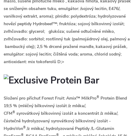
máslo, sušené plnotučné
mléko
, kakaová hmota, kakaový prášek
se sníženým obsahem tuku, emulgátor: /
sojový
lecitin, E476/,
vanilkový extrakt, aroma); plnidlo: polydextróza; hydrolyzované
hovězí peptidy Hydrobeef™; fruktóza;
sojový
bílkovinný izolát;
zvlhčovadlo: glycerol;
glukóza; sušené odtučněné
mléko
,
zvlhčovadlo: sorbitol; rostlinný tuk (palmojádrový olej, palmový a
bambucký olej); 2,5 % drcené pražené mandle, kakaový prášek,
emulgátor:
sojový
lecitin; čištěná voda; aroma, chlorid sodný;
antioxidant: mix tokoferolů D;>
®
Složení pro příchuť Forest Fruit:
Amix™ MilkPro
Protein Blend
19,5 % (
mléčný
bílkovinný izolát
/z mléka/
,
®
CFM
syrovátkový
bílkovinný izolát a koncentrát
/z mléka/
,
částečně hydrolyzovaný
syrovátkový
bílkovinný izolát -
®
HydroVon
/z mléka/
, hydrolyzované Peptidy /L-Glutamin
®
®