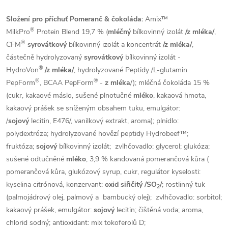
Složení pro příchuť Pomeranč & čokoláda:
Amix™
®
MilkPro
Protein Blend 19,7 % (
mléčný
bílkovinný izolát
/z mléka/
,
®
CFM
syrovátkový
bílkovinný izolát a koncentrát
/z mléka/
,
částečně hydrolyzovaný
syrovátkový
bílkovinný izolát -
®
HydroVon
/z mléka/
, hydrolyzované Peptidy /L-glutamin
®
®
PepForm
, BCAA PepForm
-
z mléka
/); mléčná čokoláda 15 %
(cukr, kakaové máslo, sušené plnotučné
mléko
, kakaová hmota,
kakaový prášek se sníženým obsahem tuku, emulgátor:
/
sojový
lecitin, E476/, vanilkový extrakt, aroma); plnidlo:
polydextróza; hydrolyzované hovězí peptidy Hydrobeef™;
fruktóza;
sojový
bílkovinný izolát; zvlhčovadlo: glycerol; glukóza;
sušené odtučněné
mléko
, 3,9 % kandovaná pomerančová kůra (
pomerančová kůra, glukózový syrup, cukr, regulátor kyselosti:
kyselina citrónová, konzervant:
oxid siřičitý
/SO
/
; rostlinný tuk
2
(palmojádrový olej, palmový a bambucký olej); zvlhčovadlo: sorbitol;
kakaový prášek, emulgátor:
sojový
lecitin; čištěná voda; aroma,
chlorid sodný; antioxidant: mix tokoferolů D;