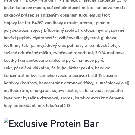
PepForm
, BCAA PepForm
-
z mléka
/); mléčná čokoláda 15 %
(cukr, kakaové máslo, sušené plnotučné
mléko
, kakaová hmota,
kakaový prášek se sníženým obsahem tuku, emulgátor:
/
sojový
lecitin, E476/, vanilkový extrakt, aroma); plnidlo:
polydextróza;
sojový
bílkovinný izolát; fruktóza; hydrolyzované
hovězí peptidy Hydrobeef™; zvlhčovadlo: glycerol; glukóza;
rostlinný tuk (palmojádrový olej, palmový a bambucký olej);
sušené odtučněné
mléko
, zvlhčovadlo: sorbitol; 3,0 % malinové
kostky (koncentrované jablečné pyré, malinové pyré,
cukr,
pšeničká
vláknina, želírující látka: pektin, barvivo:
koncentrát mrkve, černého rybízu a borůvek); 3,0 % sušené
borůvky (borůvky, koncentrát z citrónové šťávy, slunečnicový olej);
maltodextrin, emulgátor:
sojový
lecitin; čištěná voda; regulátor
kyselosti: kyselina citrónová, aroma, barvivo: extrakt z červené
řepy, antioxidant: mix tokoferolů D;