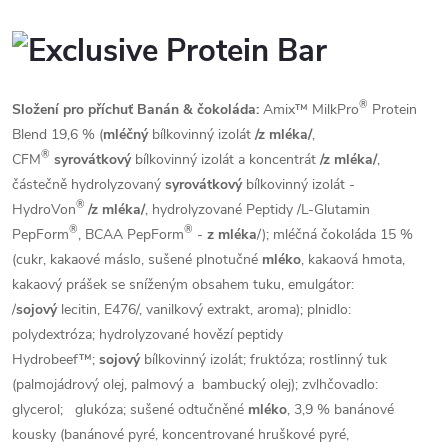
®
Složení pro příchuť Banán & čokoláda
:
Amix™ MilkPro
Protein
Blend 19,6 % (
mléčný
bílkovinný izolát
/z mléka/
,
®
CFM
syrovátkový
bílkovinný izolát a koncentrát
/z mléka/
,
částečně hydrolyzovaný
syrovátkový
bílkovinný izolát -
®
HydroVon
/z mléka/
, hydrolyzované Peptidy /L-Glutamin
®
®
PepForm
, BCAA PepForm
-
z mléka
/); mléčná čokoláda 15 %
(cukr, kakaové máslo, sušené plnotučné
mléko
, kakaová hmota,
kakaový prášek se sníženým obsahem tuku, emulgátor:
/
sojový
lecitin, E476/, vanilkový extrakt, aroma); plnidlo:
polydextróza; hydrolyzované hovězí peptidy
Hydrobeef™;
sojový
bílkovinný izolát; fruktóza; rostlinný tuk
(palmojádrový olej, palmový a bambucký olej); zvlhčovadlo:
glycerol;
glukóza; sušené odtučněné
mléko
, 3,9 % banánové
kousky (banánové pyré, koncentrované hruškové pyré,