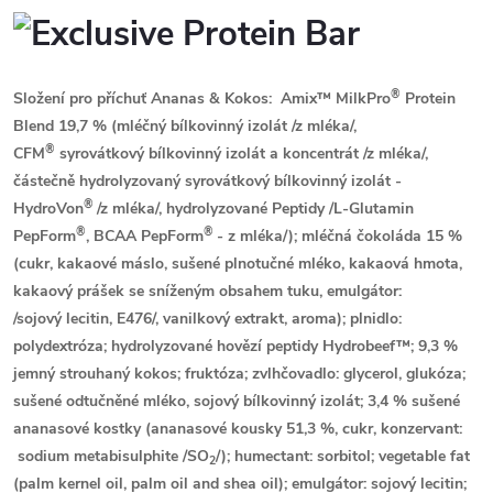
®
Složení pro příchuť Ananas & Kokos:
Amix™ MilkPro
Protein
Blend 19,7 % (
mléčný
bílkovinný izolát
/z mléka/
,
®
CFM
syrovátkový
bílkovinný izolát a koncentrát
/z mléka/
,
částečně hydrolyzovaný
syrovátkový
bílkovinný izolát -
®
HydroVon
/z mléka/
, hydrolyzované Peptidy /L-Glutamin
®
®
PepForm
, BCAA PepForm
-
z mléka
/); mléčná čokoláda 15 %
(cukr, kakaové máslo, sušené plnotučné
mléko
, kakaová hmota,
kakaový prášek se sníženým obsahem tuku, emulgátor:
/
sojový
lecitin, E476/, vanilkový extrakt, aroma); plnidlo:
polydextróza; hydrolyzované hovězí peptidy Hydrobeef™; 9,3 %
jemný strouhaný kokos; fruktóza; zvlhčovadlo: glycerol, glukóza;
sušené odtučněné
mléko
,
sojový
bílkovinný izolát; 3,4 % sušené
ananasové kostky (ananasové kousky 51,3 %, cukr, konzervant:
sodium metabisulphite /SO
/
); humectant: sorbitol; vegetable fat
2
(palm kernel oil, palm oil and shea oil); emulgátor:
sojový
lecitin;