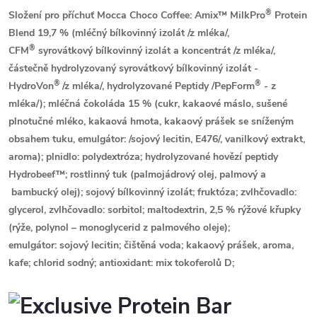
®
Složení pro příchuť Mocca Choco Coffee:
Amix™ MilkPro
Protein
Blend 19,7 % (
mléčný
bílkovinný izolát
/z mléka/
,
®
CFM
syrovátkový
bílkovinný izolát a koncentrát
/z mléka/
,
částečně hydrolyzovaný
syrovátkový
bílkovinný izolát -
®
®
HydroVon
/z mléka/
, hydrolyzované Peptidy /PepForm
-
z
mléka
/); mléčná čokoláda 15 % (cukr, kakaové máslo, sušené
plnotučné
mléko
, kakaová hmota, kakaový prášek se sníženým
obsahem tuku, emulgátor: /
sojový
lecitin, E476/, vanilkový extrakt,
aroma); plnidlo: polydextróza; hydrolyzované hovězí peptidy
Hydrobeef™; rostlinný tuk (palmojádrový olej, palmový a
bambucký olej);
sojový
bílkovinný izolát; fruktóza; zvlhčovadlo:
glycerol, zvlhčovadlo: sorbitol; maltodextrin, 2,5 % rýžové křupky
(rýže, polynol – monoglycerid z palmového oleje);
emulgátor:
sojový
lecitin; čištěná voda; kakaový prášek, aroma,
kafe; chlorid sodný; antioxidant: mix tokoferolů D;