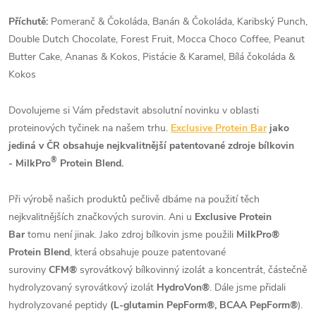
Příchutě:
Pomeranč & Čokoláda, Banán & Čokoláda, Karibský Punch,
Double Dutch Chocolate, Forest Fruit, Mocca Choco Coffee, Peanut
Butter Cake, Ananas & Kokos, Pistácie & Karamel, Bílá čokoláda &
Kokos
Dovolujeme si Vám představit absolutní novinku v oblasti
proteinových tyčinek na našem trhu.
Exclusive Protein Bar
jako
jediná v ČR obsahuje nejkvalitnější patentované zdroje bílkovin
®
- MilkPro
Protein Blend.
Při výrobě našich produktů pečlivě dbáme na použití těch
nejkvalitnějších značkových surovin. Ani u
Exclusive Protein
Bar
tomu není jinak. Jako zdroj bílkovin jsme použili
MilkPro®
Protein Blend
, která obsahuje pouze patentované
suroviny
CFM®
syrovátkový bílkovinný izolát a koncentrát, částečně
hydrolyzovaný syrovátkový izolát
HydroVon®
. Dále jsme přidali
hydrolyzované peptidy
(L-glutamin PepForm®, BCAA PepForm®
).