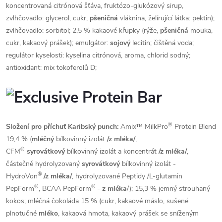
koncentrovaná citrónová šťáva, fruktózo-glukózový sirup,
zvlhčovadlo: glycerol, cukr,
pšeničná
vláknina, želírující látka: pektin);
zvlhčovadlo: sorbitol; 2,5 % kakaové křupky (rýže,
pšeničná
mouka,
cukr, kakaový prášek); emulgátor:
sojový
lecitin; čištěná voda;
regulátor kyselosti: kyselina citrónová, aroma, chlorid sodný;
antioxidant: mix tokoferolů D;
®
Složení pro příchuť Karibský punch:
Amix™ MilkPro
Protein Blend
19,4 % (
mléčný
bílkovinný izolát
/z mléka/
,
®
CFM
syrovátkový
bílkovinný izolát a koncentrát
/z mléka/
,
částečně hydrolyzovaný
syrovátkový
bílkovinný izolát -
®
HydroVon
/z mléka/
, hydrolyzované Peptidy /L-glutamin
®
®
PepForm
, BCAA PepForm
-
z mléka
/); 15,3 % jemný strouhaný
kokos; mléčná čokoláda 15 % (cukr, kakaové máslo, sušené
plnotučné
mléko
, kakaová hmota, kakaový prášek se sníženým