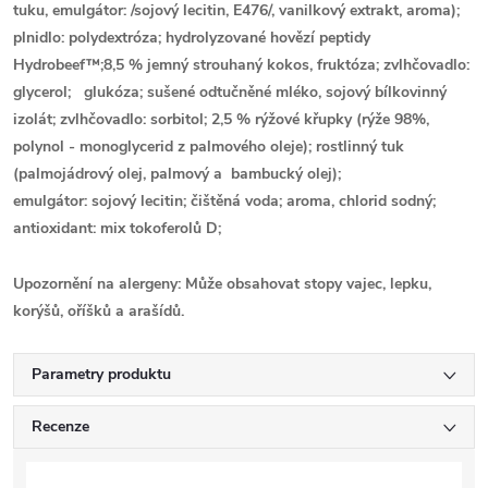
tuku, emulgátor: /
sojový
lecitin, E476/, vanilkový extrakt, aroma);
plnidlo: polydextróza; hydrolyzované hovězí peptidy
Hydrobeef™;8,5 % jemný strouhaný kokos, fruktóza; zvlhčovadlo:
glycerol;
glukóza; sušené odtučněné
mléko
,
sojový
bílkovinný
izolát; zvlhčovadlo: sorbitol; 2,5 % rýžové křupky (rýže 98%,
polynol - monoglycerid z palmového oleje); rostlinný tuk
(palmojádrový olej, palmový a bambucký olej);
emulgátor:
sojový
lecitin; čištěná voda; aroma, chlorid sodný;
antioxidant: mix tokoferolů D;
Upozornění na alergeny:
Může obsahovat stopy
vajec, lepku,
korýšů, oříšků a arašídů.
Parametry produktu
Recenze