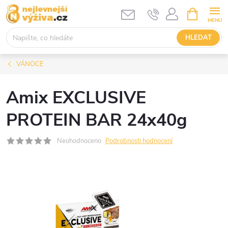
Přejít
NÁKUPNÍ
KOŠÍK
na
obsah
HLEDAT
VÁNOCE
Amix EXCLUSIVE
PROTEIN BAR 24x40g
Neohodnoceno
Podrobnosti hodnocení