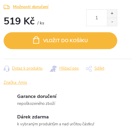
Možnosti doručení
519 Kč
/ ks
Měrná
cena:
VLOŽIT DO KOŠÍKU
Dotaz k produktu
Hlídací pes
Sdílet
Značka:
Amix
Garance doručení
nepoškozeného zboží
Dárek zdarma
k vybraným produktům a nad určitou částku!