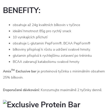
BENEFITY:
obsahuje až 24g kvalitních bílkovin v tyčince
ideální hmotnost 85g pro rychlý snack
10 vynikajících příchutí
obsahuje L-glutamin PepForm®, BCAA PepForm®
bílkoviny přispívají k růstu a udržení svalové hmoty.
glutamin přispívá k rychlejšímu zotavení po tréninku
BCAA zabranují katabolismu svalové hmoty
TM
Amix
Exclusive bar
je proteinová tyčinka s minimálním obsahem
25% bílkovin.
Doporučené dávkování:
Konzumujte maximálně 2 tyčinky denně.