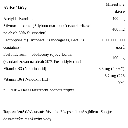
Množství v
Aktivní látky
dávce
Acetyl L-Karnitin
400 mg
Silymarin extrakt (Silybum marianum) (standardizován
400 mg
na obsah 80% Silymarinu)
LactoSpore™ (Lactobacillus sporogenes, Bacillus
1 500 000 000
coagulans)
sporů
Fosfatidylserin – obohacený sojový lecitin
100 mg
(standardizován na obsah 50% Fosfatidylserinu)
Vitamin B3 (Nikotinamid)
6,5 mg (40 %*)
3,2 mg (228
Vitamin B6 (Pyridoxin HCl)
%*)
* DRHP – Denní referenční hodnota příjmu
Doporučené dávkování:
Vezměte 2 kapsle denně s jídlem. Zapijte
dostatečným množstvím vody.