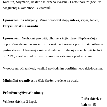
Karnitin, Silymarin, bakterie mléčného kvašení - LactoSpore™ (bacillus
coagulans) a kombinaci B vitamínů.
Upozornění na alergeny:
Může obsahovat stopy
mléka, vajec, lepku,
korýšů, oříšků a arašídů.
Upozornění:
Nevhodné pro děti, těhotné a kojící ženy. Nepřekračujte
doporučené denní dávkování. Přípravek není určen k použití jako náhrada
pestré stravy. Uchovávejte mimo dosah dětí. Skladujte v suchu při teplotě
o
do 25
C, chraňte před přímým slunečním zářením a před mrazem.
Výrobce neručí za škody vzniklé nevhodným použitím nebo skladováním.
Minimální trvanlivost a číslo šarže:
uvedeno na obalu.
Průměrné výživové hodnoty
Počet dávek v
Velikost dávky:
2 kapsle
balení:
45