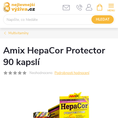
Přejít
NÁKUPNÍ
KOŠÍK
na
obsah
HLEDAT
Multivitamíny
Amix HepaCor Protector
90 kapslí
Neohodnoceno
Podrobnosti hodnocení