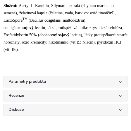
Složení:
Acetyl-L-Karnitin, Silymarin extrakt (silybum marianum
semena), želatinová kapsle (želatina, voda, barvivo: oxid titaničitý),
TM
LactoSpore
(Bacillus coagulans, maltodextrin),
emulgátor:
sojový
lecitin, látka protispékavá: mikrokrystalická celulóza,
Fosfatidylserin 50% (obohacený
sojový
lecitin), látky protispékavé: stearát
hořečnatý, oxid křemičitý; nikotinamid (vit.B3 Niacin), pyridoxin HCl
(vit. B6).
Parametry produktu
Recenze
Diskuse