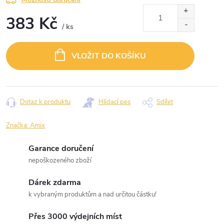
383 Kč
/ ks
Měrná
cena:
VLOŽIT DO KOŠÍKU
Dotaz k produktu
Hlídací pes
Sdílet
Značka:
Amix
Garance doručení
nepoškozeného zboží
Dárek zdarma
k vybraným produktům a nad určitou částku!
Přes 3000 výdejních míst