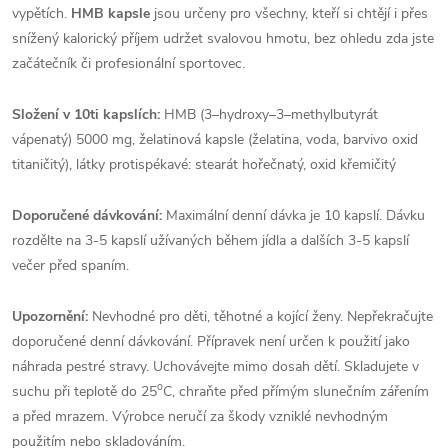
vypětích.
HMB kapsle
jsou určeny pro všechny, kteří si chtějí i přes
snížený kalorický příjem udržet svalovou hmotu, bez ohledu zda jste
začátečník či profesionální sportovec.
Složení v 10ti kapslích:
HMB (3–hydroxy–3–methylbutyrát
vápenatý) 5000 mg, želatinová kapsle (želatina, voda, barvivo oxid
titaničitý), látky protispékavé: stearát hořečnatý, oxid křemičitý
Doporučené dávkování:
Maximální denní dávka je 10 kapslí. Dávku
rozdělte na 3-5 kapslí užívaných během jídla a dalších 3-5 kapslí
večer před spaním.
Upozornění:
Nevhodné pro děti, těhotné a kojící ženy. Nepřekračujte
doporučené denní dávkování. Přípravek není určen k použití jako
náhrada pestré stravy. Uchovávejte mimo dosah dětí. Skladujete v
o
suchu při teplotě do 25
C, chraňte před přímým slunečním zářením
a před mrazem. Výrobce neručí za škody vzniklé nevhodným
použitím nebo skladováním.