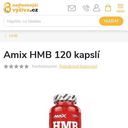
Přejít
NÁKUPNÍ
KOŠÍK
na
obsah
HLEDAT
HMB
Amix HMB 120 kapslí
Neohodnoceno
Podrobnosti hodnocení