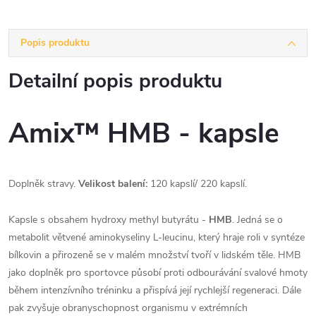
Popis produktu
Detailní popis produktu
Amix™ HMB - kapsle
Doplněk stravy.
Velikost balení:
120 kapslí/ 220 kapslí.
Kapsle s obsahem hydroxy methyl butyrátu -
HMB
. Jedná se o
metabolit větvené aminokyseliny L-leucinu, který hraje roli v syntéze
bílkovin a přirozeně se v malém množství tvoří v lidském těle. HMB
jako doplněk pro sportovce působí proti odbourávání svalové hmoty
během intenzívního tréninku a přispívá její rychlejší regeneraci. Dále
pak zvyšuje obranyschopnost organismu v extrémních