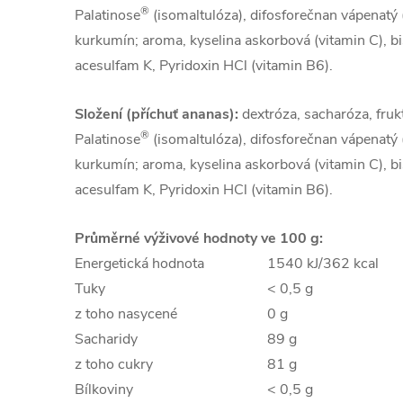
®
Palatinose
(isomaltulóza), difosforečnan vápenatý (
kurkumín; aroma, kyselina askorbová (vitamin C), bis
acesulfam K, Pyridoxin HCl (vitamin B6).
Složení (příchuť ananas):
dextróza, sacharóza, frukt
®
Palatinose
(isomaltulóza), difosforečnan vápenatý (
kurkumín; aroma, kyselina askorbová (vitamin C), bis
acesulfam K, Pyridoxin HCl (vitamin B6).
Průměrné výživové hodnoty ve 100 g:
Energetická hodnota
1540 kJ/362 kcal
Tuky
< 0,5 g
z toho nasycené
0 g
Sacharidy
89 g
z toho cukry
81 g
Bílkoviny
< 0,5 g