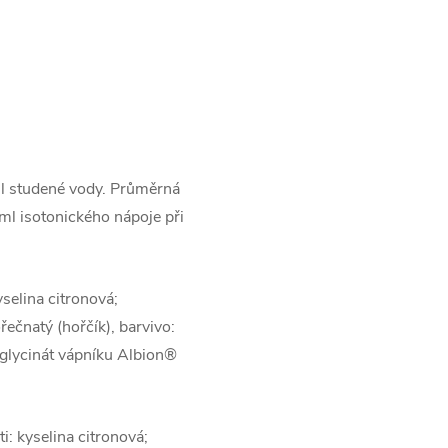
ml studené vody. Průměrná
l isotonického nápoje při
yselina citronová;
řečnatý (hořčík), barvivo:
isglycinát vápníku Albion®
i: kyselina citronová;