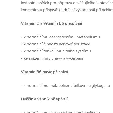
Instantní prášek pro přípravu osvěžujícího iontovéh
koncentrátu přispívá k udržení výkonnosti při delš
Vitamín C a Vitamín B6 přispívají
- k normálnímu energetickému metabolismu
- k normální činnosti nervové soustavy
- k normální funkci imunitního systému
- ke snížení míry únavy a vyčerpání
Vitamin B6 navíc přispívá
- k normálnímu metabolismu bílkovin a glykogenu
Hořčík a vápník přispívají
- k normálnímu energetickému metabolismu