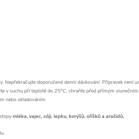
ny. Nepřekračujte doporučené denní dávkování. Přípravek není ur
o
te v suchu při teplotě do 25
C, chraňte před přímým slunečním
ím nebo skladováním.
 stopy
mléka, vajec, sóji, lepku, korýšů, oříšků a arašídů.
lu.