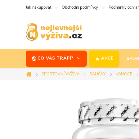
Přejít
Jak nakupovat
Obchodní podmínky
Podmínky ochran
na
obsah
CO VÁS TRÁPÍ?
AKCE
SPOR
SPORTOVNÍ VÝŽIVA
BALÍČKY
VÁNOCE
Domů