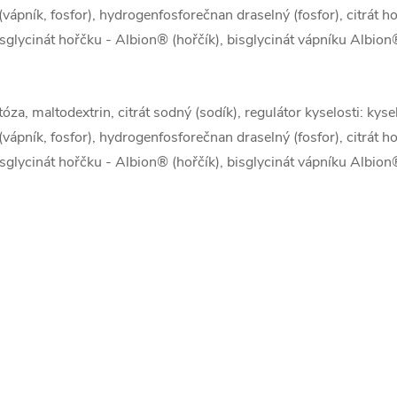
vápník, fosfor), hydrogenfosforečnan draselný (fosfor), citrát ho
glycinát hořčku - Albion® (hořčík), bisglycinát vápníku Albion® 
óza, maltodextrin, citrát sodný (sodík), regulátor kyselosti: kyse
vápník, fosfor), hydrogenfosforečnan draselný (fosfor), citrát ho
glycinát hořčku - Albion® (hořčík), bisglycinát vápníku Albion® 