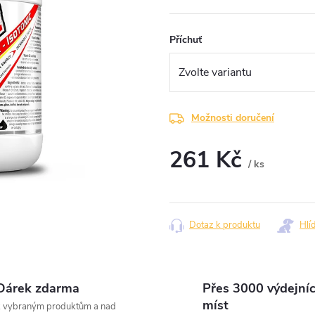
Příchuť
Možnosti doručení
261 Kč
/ ks
Měrná
cena:
Dotaz k produktu
Hlí
Dárek zdarma
Přes 3000 výdejní
míst
k vybraným produktům a nad