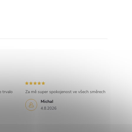
 trvalo
Za mě super spokojenost ve všech směrech
Michal
4.8.2026