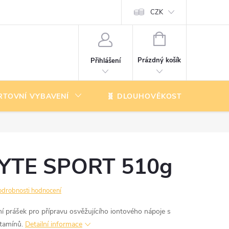
CZK
NÁKUPNÍ
KOŠÍK
Prázdný košík
Přihlášení
RTOVNÍ VYBAVENÍ
🧬 DLOUHOVĚKOST
K
LYTE SPORT 510g
odrobnosti hodnocení
 prášek pro přípravu osvěžujícího iontového nápoje s
tamínů.
Detailní informace