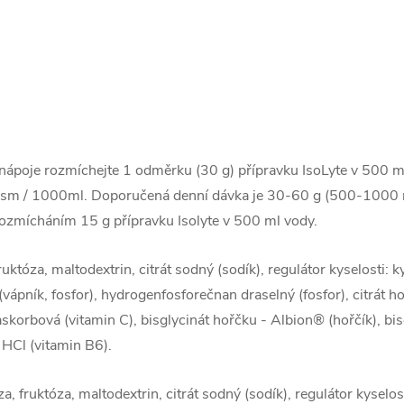
 nápoje rozmíchejte 1 odměrku (30 g) přípravku IsoLyte v 500 
Osm / 1000ml. Doporučená denní dávka je 30-60 g (500-1000 m
rozmícháním 15 g přípravku Isolyte v 500 ml vody.
uktóza, maltodextrin, citrát sodný (sodík), regulátor kyselosti: k
vápník, fosfor), hydrogenfosforečnan draselný (fosfor), citrát ho
askorbová (vitamin C), bisglycinát hořčku - Albion® (hořčík), b
n HCl (vitamin B6).
, fruktóza, maltodextrin, citrát sodný (sodík), regulátor kyselost