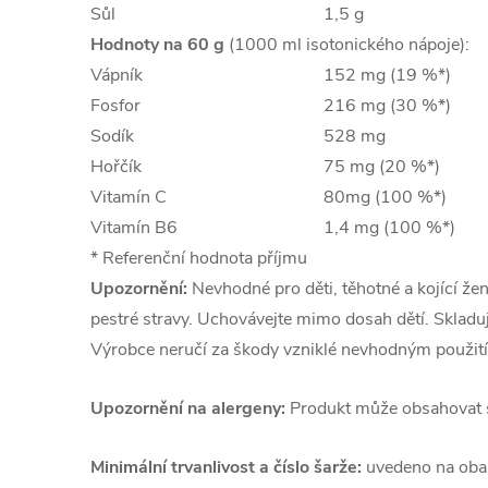
Sůl
1,5 g
Hodnoty na 60 g
(1000 ml isotonického nápoje):
Vápník
152 mg (19 %*)
Fosfor
216 mg (30 %*)
Sodík
528 mg
Hořčík
75 mg (20 %*)
Vitamín C
80mg (100 %*)
Vitamín B6
1,4 mg (100 %*)
* Referenční hodnota příjmu
Upozornění:
Nevhodné pro děti, těhotné a kojící že
pestré stravy. Uchovávejte mimo dosah dětí. Skladuj
Výrobce neručí za škody vzniklé nevhodným použit
Upozornění na alergeny:
Produkt může obsahovat
Minimální trvanlivost a číslo šarže:
uvedeno na oba