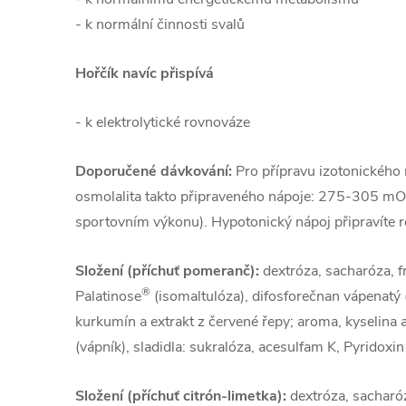
- k normální činnosti svalů
Hořčík navíc přispívá
- k elektrolytické rovnováze
Doporučené dávkování:
Pro přípravu izotonického
osmolalita takto připraveného nápoje: 275-305 m
sportovním výkonu). Hypotonický nápoj připravíte 
Složení (příchuť pomeranč):
dextróza, sacharóza, fr
®
Palatinose
(isomaltulóza), difosforečnan vápenatý (
kurkumín a extrakt z červené řepy; aroma, kyselina 
(vápník), sladidla: sukralóza, acesulfam K, Pyridoxi
Složení (příchuť citrón-limetka):
dextróza, sacharóza