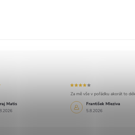
Za mě vše v pořádku akorát to déle
raj Matis
František Mleziva
8.2026
5.8.2026