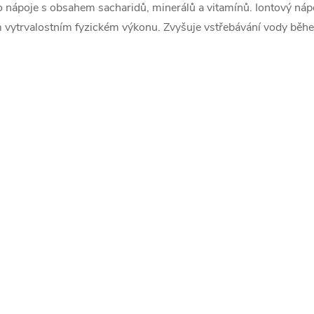
o nápoje s obsahem sacharidů, minerálů a vitamínů. Iontový náp
ím vytrvalostním fyzickém výkonu. Zvyšuje vstřebávání vody běh