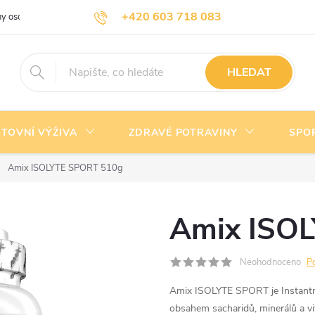
+420 603 718 083
y osobních údajů
Doprava a platba
Kontakty
info@nejlevnejsivyziva.cz
HLEDAT
TOVNÍ VÝŽIVA
ZDRAVÉ POTRAVINY
SPO
Amix ISOLYTE SPORT 510g
Amix ISO
Neohodnoceno
P
Amix ISOLYTE SPORT je Instantní
obsahem sacharidů, minerálů a vi