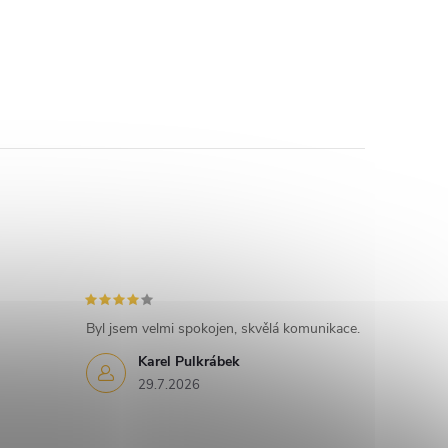
Byl jsem velmi spokojen, skvělá komunikace.
Karel Pulkrábek
29.7.2026