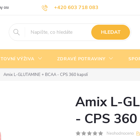
+420 603 718 083
y osobních údajů
Doprava a platba
Kontakty
info@nejlevnejsivyziva.cz
HLEDAT
TOVNÍ VÝŽIVA
ZDRAVÉ POTRAVINY
SPO
Amix L-GLUTAMINE + BCAA - CPS 360 kapslí
Amix L-G
- CPS 360 
Neohodnoceno
P