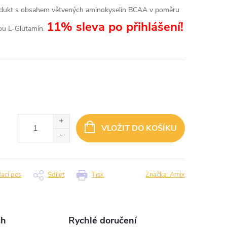
dukt s obsahem větvených aminokyselin BCAA v poměru
11% sleva po přihlášení!
ou L-Glutamín.
VLOŽIT DO KOŠÍKU
dací pes
Sdílet
Tisk
Značka:
Amix
ch
Rychlé doručení