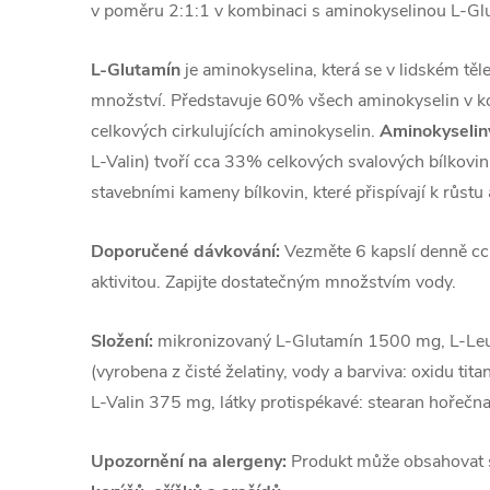
v poměru 2:1:1 v kombinaci s aminokyselinou L-Gl
L-Glutamín
je aminokyselina, která se v lidském těl
množství. Představuje 60% všech aminokyselin v k
celkových cirkulujících aminokyselin.
Aminokyseli
L-Valin) tvoří cca 33% celkových svalových bílkovi
stavebními kameny bílkovin, které přispívají k růstu
Doporučené dávkování:
Vezměte 6 kapslí denně cc
aktivitou. Zapijte dostatečným množstvím vody.
Složení:
mikronizovaný L-Glutamín 1500 mg, L-Leuc
(vyrobena z čisté želatiny, vody a barviva: oxidu tit
L-Valin 375 mg, látky protispékavé: stearan hořečnat
Upozornění na alergeny:
Produkt může obsahovat