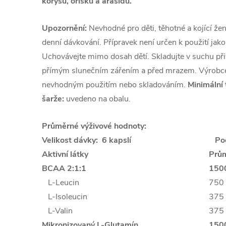
korýšů, oříšků a arašídů.
Upozornění:
Nevhodné pro děti, těhotné a kojící že
denní dávkování. Přípravek není určen k použití jako
Uchovávejte mimo dosah dětí. Skladujte v suchu při
přímým slunečním zářením a před mrazem. Výrobce 
nevhodným použitím nebo skladováním.
Minimální 
šarže:
uvedeno na obalu.
Průměrné výživové hodnoty:
Velikost dávky: 6 kapslí
Poče
Aktivní látky
Prům
BCAA 2:1:1
150
L-Leucin
750
L-Isoleucin
375
L-Valin
375
Mikronizovaný L-Glutamín
150