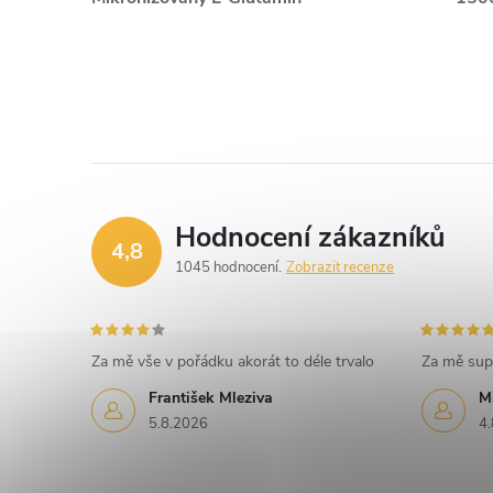
Hodnocení zákazníků
4,8
1045 hodnocení
Zobrazit recenze
Za mě vše v pořádku akorát to déle trvalo
Za mě sup
František Mleziva
M
5.8.2026
4.