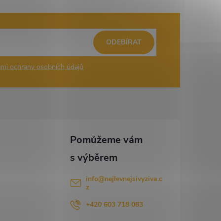
ODEBÍRAT
mi ochrany osobních údajů
info
@
nejlevnejsivyziva.c
z
+420 603 718 083