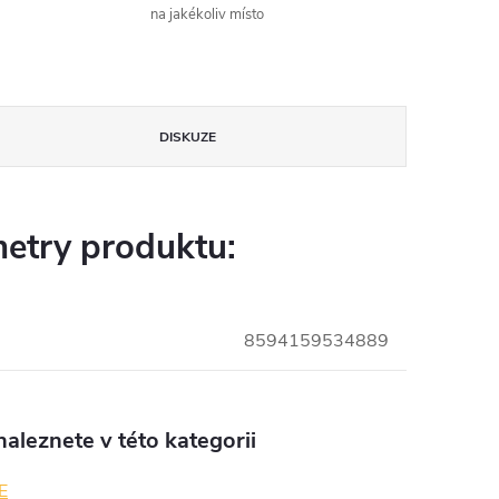
na jakékoliv místo
DISKUZE
etry produktu:
8594159534889
aleznete v této kategorii
E