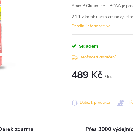
Amix™ Glutamine + BCAA je pro
2:1:1 v kombinaci s aminokyselin
Detailní informace
Skladem
Možnosti doručení
489 Kč
/ ks
Měrná
cena:
Dotaz k produktu
Hlí
Dárek zdarma
Přes 3000 výdejní