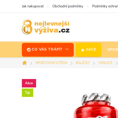
Přejít
Jak nakupovat
Obchodní podmínky
Podmínky ochran
na
obsah
CO VÁS TRÁPÍ?
AKCE
SPOR
SPORTOVNÍ VÝŽIVA
BALÍČKY
VÁNOCE
Domů
Akce
Tip