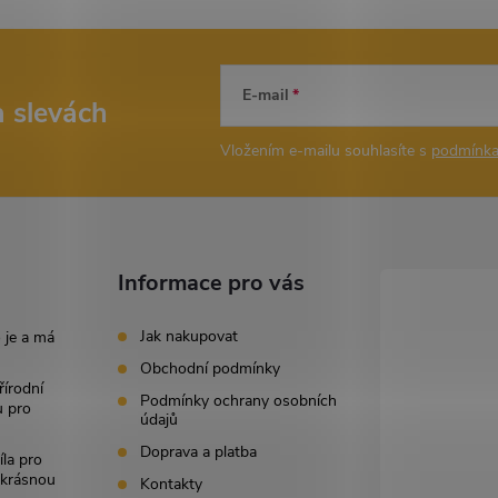
E-mail
a slevách
Vložením e-mailu souhlasíte s
podmínka
Informace pro vás
Jak nakupovat
 je a má
Obchodní podmínky
řírodní
Podmínky ochrany osobních
u pro
údajů
Doprava a platba
íla pro
i krásnou
Kontakty