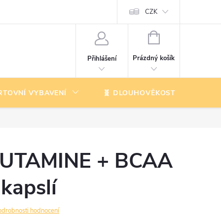
CZK
NÁKUPNÍ
KOŠÍK
Prázdný košík
Přihlášení
RTOVNÍ VYBAVENÍ
🧬 DLOUHOVĚKOST
K
LUTAMINE + BCAA
kapslí
odrobnosti hodnocení