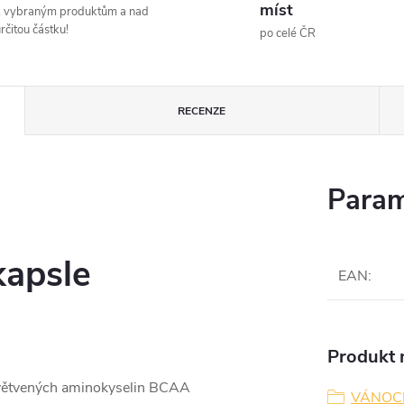
míst
k vybraným produktům a nad
rčitou částku!
po celé ČR
RECENZE
Param
apsle
EAN
:
Produkt n
 větvených aminokyselin BCAA
VÁNOC