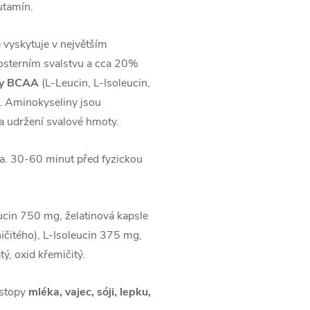
utamín.
e vyskytuje v největším
osterním svalstvu a cca 20%
ny BCAA
(L-Leucin, L-Isoleucin,
n. Aminokyseliny jsou
 a udržení svalové hmoty.
a. 30-60 minut před fyzickou
in 750 mg, želatinová kapsle
aničitého), L-Isoleucin 375 mg,
ý, oxid křemičitý.
 stopy
mléka, vajec, sóji, lepku,