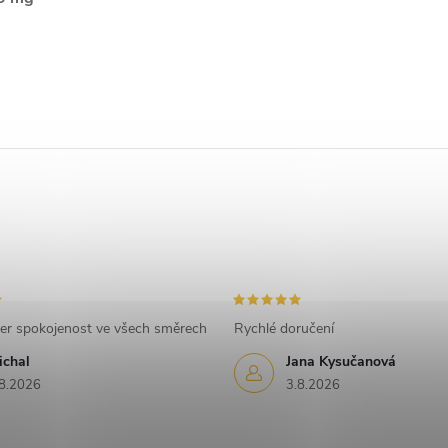
er spokojenost ve všech směrech
Rychlé doručení
ichal
Jana Kysučanová
8.2026
3.8.2026