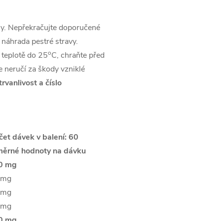
ny. Nepřekračujte doporučené
 náhrada pestré stravy.
o
 teplotě do 25
C, chraňte před
neručí za škody vzniklé
trvanlivost a číslo
t dávek v balení: 60
ěrné hodnoty na dávku
0 mg
 mg
 mg
 mg
0 mg