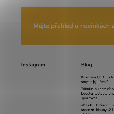
Z
Mějte přehled o novinkách
á
p
a
Instagram
Blog
t
Koenzym Q10: Co to
smysle jej užívat?
í
Tribulus bulharský: p
booster testosteron
sportovce
🦐 Krill Oil: Přírodní s
srdce ❤️, klouby 🦵 