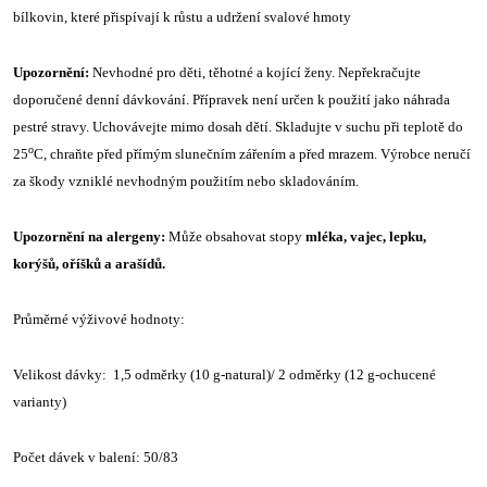
bílkovin, které přispívají k růstu a udržení svalové hmoty
Upozornění:
Nevhodné pro děti, těhotné a kojící ženy. Nepřekračujte
doporučené denní dávkování. Přípravek není určen k použití jako náhrada
pestré stravy. Uchovávejte mimo dosah dětí. Skladujte v suchu při teplotě do
o
25
C, chraňte před přímým slunečním zářením a před mrazem. Výrobce neručí
za škody vzniklé nevhodným použitím nebo skladováním.
Upozornění na alergeny:
Může obsahovat stopy
mléka, vajec, lepku,
korýšů, oříšků a arašídů.
Průměrné výživové hodnoty:
Velikost dávky: 1,5 odměrky (10 g-natural)/ 2 odměrky (12 g-ochucené
varianty)
Počet dávek v balení: 50/83