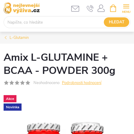
Přejít
NÁKUPNÍ
KOŠÍK
na
obsah
HLEDAT
L-Glutamin
Amix L-GLUTAMINE +
BCAA - POWDER 300g
Neohodnoceno
Podrobnosti hodnocení
Akce
Novinka