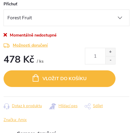
Příchuť
Momentálně nedostupné
Možnosti doručení
478 Kč
/ ks
Měrná
cena:
VLOŽIT DO KOŠÍKU
Dotaz k produktu
Hlídací pes
Sdílet
Značka:
Amix