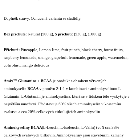
Doplněk stravy. Ochucená varianta se sladidly.
Bez příchutě:
Natural (500 g),
S příchutí:
(530 g), (1000g)
Příchutě:
Pineapple, Lemon-lime, fruit punch, black cherry, forest fruits,
raspberry lemonade, orange, grapefruit lemonade, green apple, watermelon,
cola blast, mango delicious
Amix™ Glutamine + BCAA
je produkt s obsahem větvených
aminokyselin
BCAA
v poměru 2:1:1 v kombinaci s aminokyselinou L-
Glutamín. L-Glutamín je aminokyselina, která se v lidském těle vyskytuje v
největším množství. Představuje 60% všech aminokyselin v kosterním
svalstvu a cca 20% celkových cirkulujících aminokyselin.
Aminokyseliny BCAA
(L-Leucin, L-Isoleucin, L-Valin) tvoří cca 33%
celkových svalových bílkovin. Aminokyseliny jsou stavebními kameny