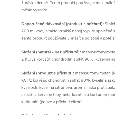
1 dávku denně. Tento produkt používejte maximálně
měsíc vysaďte.
Doporučené dávkování (produkt s příchutí):
Smích
200 ml vody a takto vzniklý nápoj vypijte společně 
Tento produkt používejte 3 měsíce po sobě a poté 1
Složení (natural - bez příchutě):
metylsulfonylmeta
2 KCl /z korýšů/, chondroitin sulfát 90%, kyselina as
Složení (produkt s příchutí):
metylsulfonylmetan (
KCl /z korýšů/, chondroitin sulfát 90%, kyselina asko
kyselosti: kyselina citrónová; aroma, látka protispék
extrakt z červené řepy, beta-karoten a kurkumin (po
kurkumin (pouze v příchuti citrón).