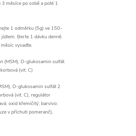
 3 měsíce po sobě a poté 1
ejte 1 odměrku (5g) ve 150-
s jídlem. Berte 1 dávku denně.
 měsíc vysaďte.
n (MSM), D-glukosamin sulfát
korbová (vit. C)
MSM), D-glukosamin sulfát 2
rbová (vit. C), regulátor
avá: oxid křemičitý; barvivo:
uze v příchuti pomeranč),