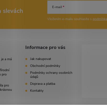
E-mail
a slevách
Vložením e-mailu souhlasíte s
podmínka
Informace pro vás
Jak nakupovat
 je a má
Obchodní podmínky
řírodní
Podmínky ochrany osobních
u pro
údajů
Doprava a platba
íla pro
i krásnou
Kontakty