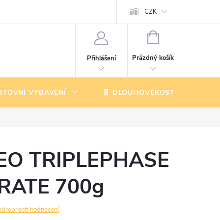
CZK
NÁKUPNÍ
KOŠÍK
Prázdný košík
Přihlášení
RTOVNÍ VYBAVENÍ
🧬 DLOUHOVĚKOST
K
EO TRIPLEPHASE
RATE 700g
odrobnosti hodnocení