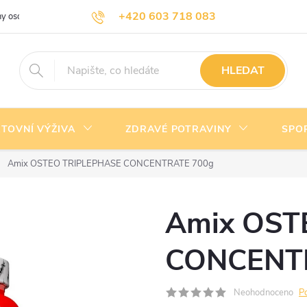
+420 603 718 083
y osobních údajů
Doprava a platba
Kontakty
info@nejlevnejsivyziva.cz
HLEDAT
TOVNÍ VÝŽIVA
ZDRAVÉ POTRAVINY
SPO
Amix OSTEO TRIPLEPHASE CONCENTRATE 700g
Amix OST
CONCENT
Neohodnoceno
P