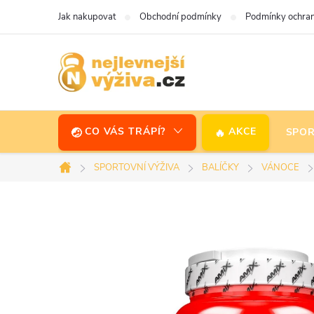
Přejít
Jak nakupovat
Obchodní podmínky
Podmínky ochran
na
obsah
CO VÁS TRÁPÍ?
AKCE
SPOR
SPORTOVNÍ VÝŽIVA
BALÍČKY
VÁNOCE
Domů