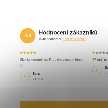
Hodnocení zákazníků
4,8
1048 hodnocení
Zobrazit recenze
Skvela komunikace.Problem vyresen ihned
27 dni jim 
🙂
S
7.
Sara
7.8.2026