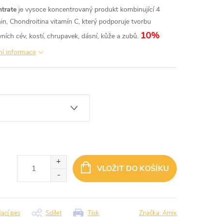
trate
je vysoce koncentrovaný produkt kombinující 4
n, Chondroitina vitamín C, který podporuje tvorbu
10%
ních cév, kostí, chrupavek, dásní, kůže a zubů.
ní informace
VLOŽIT DO KOŠÍKU
dací pes
Sdílet
Tisk
Značka:
Amix