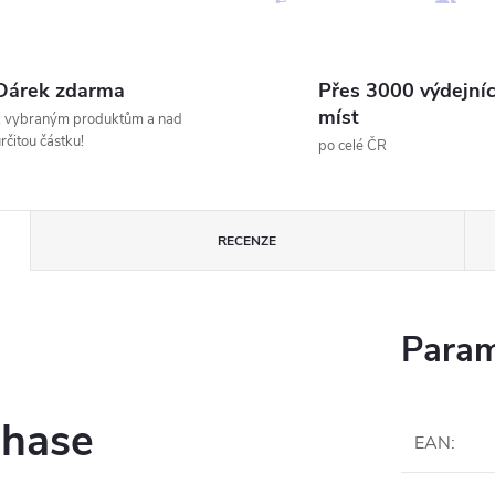
Dárek zdarma
Přes 3000 výdejní
míst
k vybraným produktům a nad
rčitou částku!
po celé ČR
RECENZE
Param
Phase
EAN
: