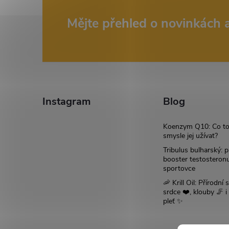
Z
Mějte přehled o novinkách
á
p
a
Instagram
Blog
t
Koenzym Q10: Co to
smysle jej užívat?
í
Tribulus bulharský: p
booster testosteron
sportovce
🦐 Krill Oil: Přírodní s
srdce ❤️, klouby 🦵 
pleť ✨