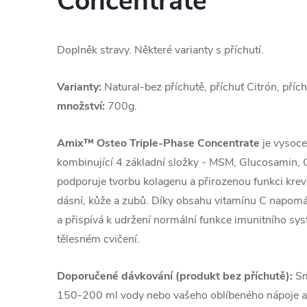
Concentrate
Doplněk stravy. Některé varianty s příchutí.
Varianty:
Natural-bez příchutě, příchuť Citrón, příc
množství:
700g.
Amix™ Osteo Triple-Phase Concentrate
je vysoce
kombinující 4 základní složky - MSM, Glucosamin, C
podporuje tvorbu kolagenu a přirozenou funkci krevn
dásní, kůže a zubů. Díky obsahu vitamínu C napomá
a přispívá k udržení normální funkce imunitního s
tělesném cvičení.
Doporučené dávkování (produkt bez příchutě):
Sm
150-200 ml vody nebo vašeho oblíbeného nápoje a v