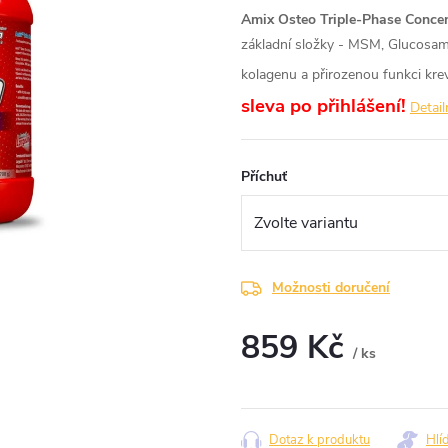
Amix Osteo Triple-Phase Concen
základní složky - MSM, Glucosami
kolagenu a přirozenou funkci krev
sleva po přihlášení!
Detail
Příchuť
Možnosti doručení
859 Kč
/ ks
Měrná
cena:
Dotaz k produktu
Hlí