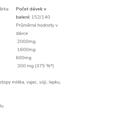
ěrka
Počet dávek v
balení:
152/140
Průměrné hodnoty v
dávce
2000mg
1600mg
600mg
300 mg (375 %*)
opy mléka, vajec, sóji, lepku,
lu.