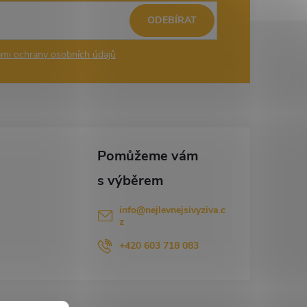
ODEBÍRAT
mi ochrany osobních údajů
info
@
nejlevnejsivyziva.c
z
+420 603 718 083