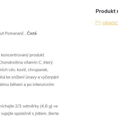
Produkt n
VÁNOC
huť Pomeranč .
Čisté
 koncentrovaný produkt
hondroitina vitamín C, který
ích cév, kostí, chrupavek,
há ke snížení únavy a vyčerpání
ystému během a po intenzivním
íchejte 2/3 odměrky (4,6 g) ve
ypijte společně s jídlem. Berte