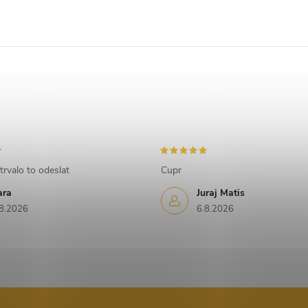
trvalo to odeslat
Cupr
ara
Juraj Matis
8.2026
6.8.2026