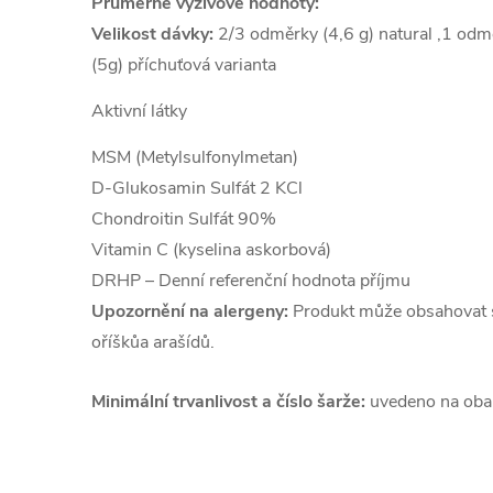
Průměrné výživové hodnoty:
Velikost dávky:
2/3 odměrky (4,6 g) natural ,1 odm
(5g) příchuťová varianta
Aktivní látky
MSM (Metylsulfonylmetan)
D-Glukosamin Sulfát 2 KCl
Chondroitin Sulfát 90%
Vitamin C (kyselina askorbová)
DRHP – Denní referenční hodnota příjmu
Upozornění na alergeny:
Produkt může obsahovat st
oříškůa arašídů.
Minimální trvanlivost a číslo šarže:
uvedeno na oba