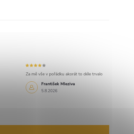
Za mě vše v pořádku akorát to déle trvalo
František Mleziva
5.8.2026