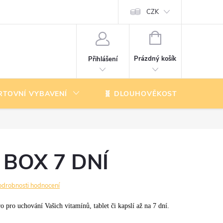
CZK
NÁKUPNÍ
KOŠÍK
Prázdný košík
Přihlášení
RTOVNÍ VYBAVENÍ
🧬 DLOUHOVĚKOST
K
 BOX 7 DNÍ
odrobnosti hodnocení
o pro uchování Vašich vitamínů, tablet či kapslí až na 7 dní.