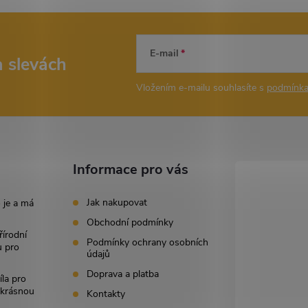
E-mail
a slevách
Vložením e-mailu souhlasíte s
podmínka
Informace pro vás
Jak nakupovat
 je a má
Obchodní podmínky
řírodní
Podmínky ochrany osobních
u pro
údajů
Doprava a platba
íla pro
i krásnou
Kontakty