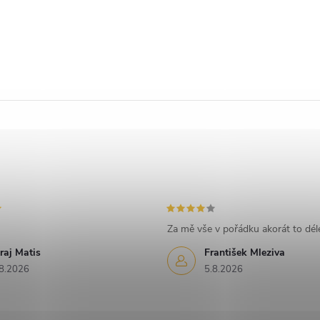
Za mě vše v pořádku akorát to déle
raj Matis
František Mleziva
8.2026
5.8.2026