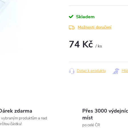
Skladem
Možnosti doručení
74 Kč
/ ks
Měrná
cena:
Dotaz k produktu
Hlí
Dárek zdarma
Přes 3000 výdejní
míst
k vybraným produktům a nad
rčitou částku!
po celé ČR