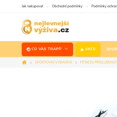
Přejít
Jak nakupovat
Obchodní podmínky
Podmínky ochran
na
obsah
CO VÁS TRÁPÍ?
AKCE
SPOR
SPORTOVNÍ VYBAVENÍ
FITNESS PŘÍSLUŠENST
Domů