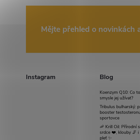
Z
Mějte přehled o novinkách
á
p
a
Instagram
Blog
t
Koenzym Q10: Co to
smysle jej užívat?
í
Tribulus bulharský: p
booster testosteron
sportovce
🦐 Krill Oil: Přírodní s
srdce ❤️, klouby 🦵 
pleť ✨