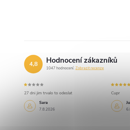
Hodnocení zákazníků
4,8
1047 hodnocení
Zobrazit recenze
27 dni jim trvalo to odeslat
Cupr
Sara
Ju
7.8.2026
6.