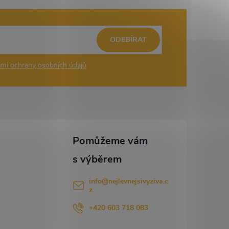
ODEBÍRAT
mi ochrany osobních údajů
info
@
nejlevnejsivyziva.c
z
+420 603 718 083