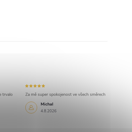
 trvalo
Za mě super spokojenost ve všech směrech
Michal
4.8.2026