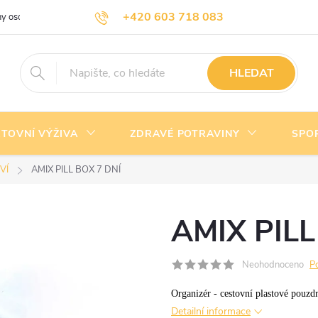
+420 603 718 083
y osobních údajů
Doprava a platba
Kontakty
info@nejlevnejsivyziva.cz
HLEDAT
TOVNÍ VÝŽIVA
ZDRAVÉ POTRAVINY
SPO
VÍ
AMIX PILL BOX 7 DNÍ
AMIX PILL
Neohodnoceno
P
Organizér - cestovní plastové pouzdr
Detailní informace