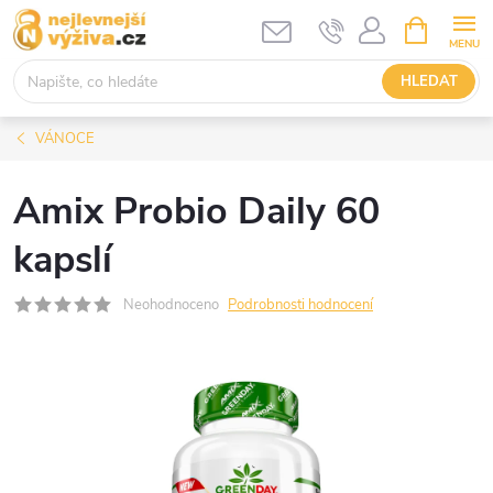
Přejít
NÁKUPNÍ
KOŠÍK
na
obsah
HLEDAT
VÁNOCE
Amix Probio Daily 60
kapslí
Neohodnoceno
Podrobnosti hodnocení