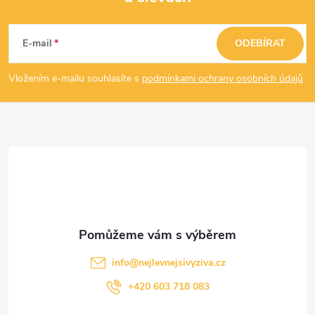
Z
á
E-mail
ODEBÍRAT
p
Vložením e-mailu souhlasíte s
podmínkami ochrany osobních údajů
a
t
í
info
@
nejlevnejsivyziva.cz
+420 603 718 083