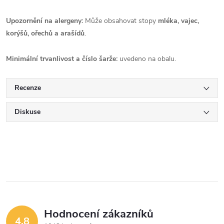
Upozornění na alergeny:
Může obsahovat stopy
mléka, vajec,
korýšů, ořechů a arašídů
.
Minimální trvanlivost a číslo šarže:
uvedeno na obalu.
Recenze
Diskuse
Hodnocení zákazníků
4,8