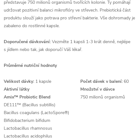
představuje 750 milionů organismů tvořících kolonie. Ty pomáhají
udržovat pozitivní balanci mikroflóry ve střevech. Prebiotická část
produktu slouží jako potrava pro střevní bakterie. Vše dohromady je
zabaleno do rostlinné kapsle.
Doporučené dávkování:
Vezměte 1 kapsli 1-3 krát denně, nejlépe
s jídlem nebo tak, jak doporučí Váš lékař.
Průměrné nutriční hodnoty
Velikost dávky:
1 kapsle
Počet dávek v balení:
60
Aktivní látky
Množství v dávce
Amix™ Probiotic Blend
750 milionů organismů
DE111™ (Bacillus subtillis)
Bacillus coagulans (LactoSpore®)
Bifidobacterium bifidum
Lactobacillus rhamnosus
Lactobacillus acidophilus