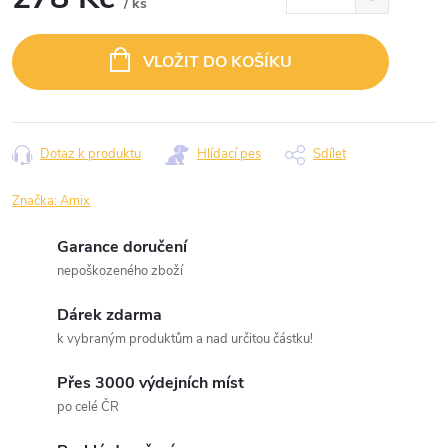
/ ks
Měrná
cena:
VLOŽIT DO KOŠÍKU
Dotaz k produktu
Hlídací pes
Sdílet
Značka:
Amix
Garance doručení
nepoškozeného zboží
Dárek zdarma
k vybraným produktům a nad určitou částku!
Přes 3000 výdejních míst
po celé ČR