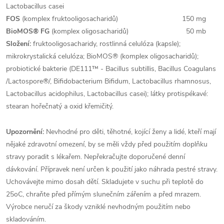
Lactobacillus casei
FOS
(komplex fruktooligosacharidů)
150 mg
BioMOS® FG
(komplex oligosacharidů)
50 mb
Složení:
fruktooligosacharidy, rostlinná celulóza (kapsle);
mikrokrystalická celulóza; BioMOS® (komplex oligosacharidů);
probiotické bakterie (DE111™ - Bacillus subtillis, Bacillus Coagulans
/Lactospore®/, Bifidobacterium Bifidum, Lactobacillus rhamnosus,
Lactobacillus acidophilus, Lactobacillus casei); látky protispékavé:
stearan hořečnatý a oxid křemičitý.
Upozornění:
Nevhodné pro děti, těhotné, kojící ženy a lidé, kteří mají
nějaké zdravotní omezení, by se měli vždy před použitím doplňku
stravy poradit s lékařem. Nepřekračujte doporučené denní
dávkování. Přípravek není určen k použití jako náhrada pestré stravy.
Uchovávejte mimo dosah dětí. Skladujete v suchu při teplotě do
25oC, chraňte před přímým slunečním zářením a před mrazem.
Výrobce neručí za škody vzniklé nevhodným použitím nebo
skladováním.