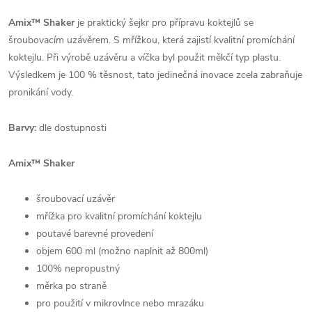
Amix™ Shaker
je praktický šejkr pro přípravu koktejlů se
šroubovacím uzávěrem. S mřížkou, která zajistí kvalitní promíchání
koktejlu. Při výrobě uzávěru a víčka byl použit měkčí typ plastu.
Výsledkem je 100 % těsnost, tato jedinečná inovace zcela zabraňuje
pronikání vody.
Barvy:
dle dostupnosti
Amix™ Shaker
šroubovací uzávěr
mřížka pro kvalitní promíchání koktejlu
poutavé barevné provedení
objem 600 ml (možno naplnit až 800ml)
100% nepropustný
měrka po straně
pro použití v mikrovlnce nebo mrazáku