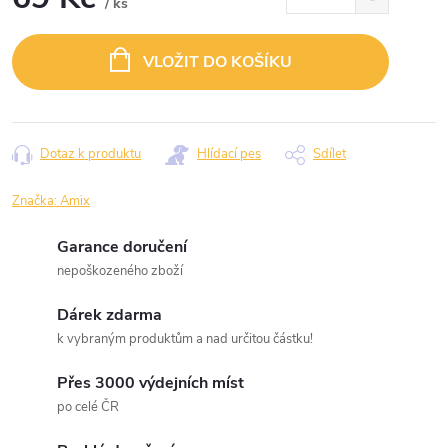
/ ks
Měrná
cena:
VLOŽIT DO KOŠÍKU
Dotaz k produktu
Hlídací pes
Sdílet
Značka:
Amix
Garance doručení
nepoškozeného zboží
Dárek zdarma
k vybraným produktům a nad určitou částku!
Přes 3000 výdejních míst
po celé ČR