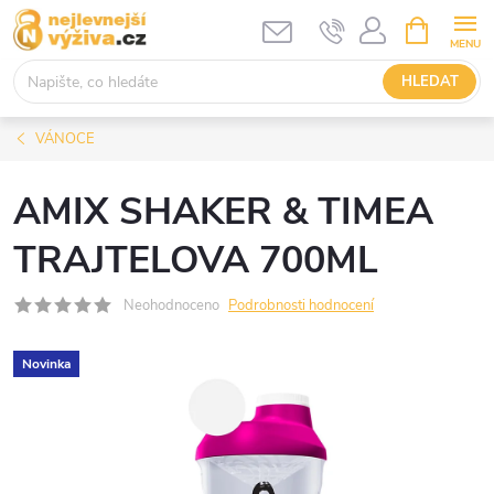
Přejít
NÁKUPNÍ
KOŠÍK
na
obsah
HLEDAT
VÁNOCE
AMIX SHAKER & TIMEA
TRAJTELOVA 700ML
Neohodnoceno
Podrobnosti hodnocení
Novinka