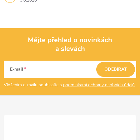
9.8.2026
Mějte přehled o novinkách
a slevách
Z
á
E-mail
ODEBÍRAT
p
Vložením e-mailu souhlasíte s
podmínkami ochrany osobních údajů
a
t
í