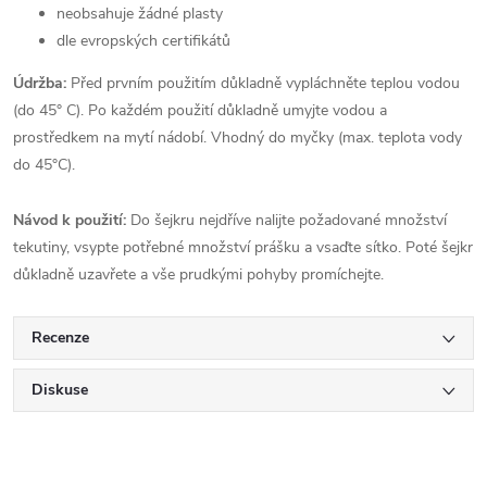
neobsahuje žádné plasty
dle evropských certifikátů
Údržba:
Před prvním použitím důkladně vypláchněte teplou vodou
(do 45° C). Po každém použití důkladně umyjte vodou a
prostředkem na mytí nádobí. Vhodný do myčky (max. teplota vody
do 45°C).
Návod k použití:
Do šejkru nejdříve nalijte požadované množství
tekutiny, vsypte potřebné množství prášku a vsaďte sítko. Poté šejkr
důkladně uzavřete a vše prudkými pohyby promíchejte.
Recenze
Diskuse