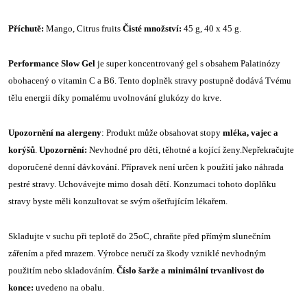
Příchutě:
Mango, Citrus fruits
Čisté množství:
45 g, 40 x 45 g.
Performance Slow Gel
je super koncentrovaný gel s obsahem Palatinózy
obohacený o vitamin C a B6. Tento doplněk stravy postupně dodává Tvému
tělu energii díky pomalému uvolnování glukózy do krve.
Upozornění na alergeny
: Produkt může obsahovat stopy
mléka, vajec a
korýšů
.
Upozornění:
Nevhodné pro děti, těhotné a kojící ženy.Nepřekračujte
doporučené denní dávkování. Přípravek není určen k použití jako náhrada
pestré stravy. Uchovávejte mimo dosah dětí. Konzumaci tohoto doplňku
stravy byste měli konzultovat se svým ošetřujícím lékařem.
Skladujte v suchu při teplotě do 25oC, chraňte před přímým slunečním
zářením a před mrazem. Výrobce neručí za škody vzniklé nevhodným
použitím nebo skladováním.
Číslo šarže a minimální trvanlivost do
konce:
uvedeno na obalu.