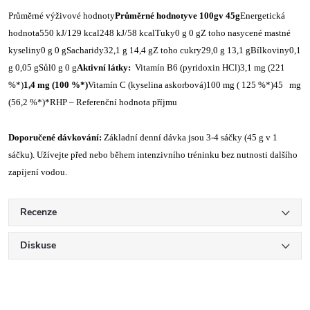
Průměrné výživové hodnoty
Průměrné hodnoty
ve 100g
v 45g
Energetická
hodnota550 kJ/129 kcal248 kJ/58 kcalTuky0 g 0 gZ toho nasycené mastné
kyseliny0 g 0 gSacharidy32,1 g 14,4 gZ toho cukry29,0 g 13,1 gBílkoviny0,1
g 0,05 gSůl0 g 0 g
Aktivní látky:
Vitamín B6 (pyridoxin HCl)3,1 mg (221
%*)
1,4 mg (100 %*)
Vitamín C (kyselina askorbová)100 mg ( 125 %*)45 mg
(56,2 %*)*RHP – Referenční hodnota příjmu
Doporučené dávkování:
Základní denní dávka jsou 3-4 sáčky (45 g v 1
sáčku). Užívejte před nebo během intenzivního tréninku bez nutnosti dalšího
zapíjení vodou.
Recenze
Diskuse