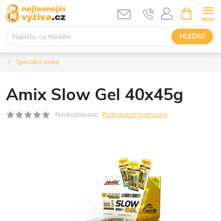
Přejít
NÁKUPNÍ
KOŠÍK
na
obsah
HLEDAT
Speciální směsi
Amix Slow Gel 40x45g
Neohodnoceno
Podrobnosti hodnocení