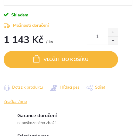
Skladem
Možnosti doručení
1 143 Kč
/ ks
Měrná
cena:
VLOŽIT DO KOŠÍKU
Dotaz k produktu
Hlídací pes
Sdílet
Značka:
Amix
Garance doručení
nepoškozeného zboží