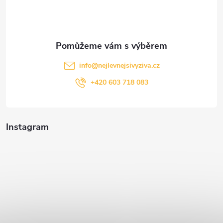
í
info
@
nejlevnejsivyziva.cz
+420 603 718 083
Instagram