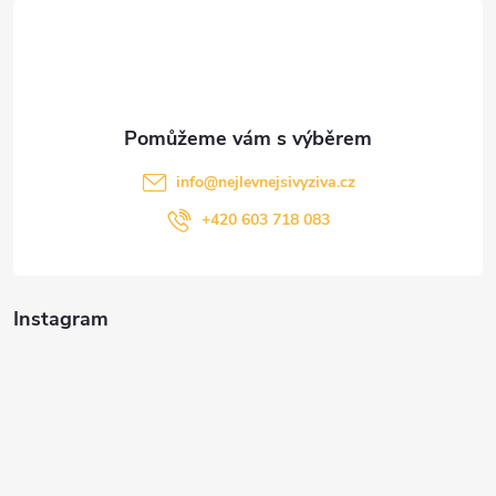
t
í
info
@
nejlevnejsivyziva.cz
+420 603 718 083
Instagram