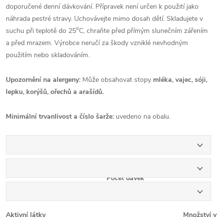
doporučené denní dávkování. Přípravek není určen k použití jako
náhrada pestré stravy. Uchovávejte mimo dosah dětí. Skladujete v
o
suchu při teplotě do 25
C, chraňte před přímým slunečním zářením
a před mrazem. Výrobce neručí za škody vzniklé nevhodným
použitím nebo skladováním.
Upozornění na alergeny:
Může obsahovat stopy
mléka, vajec, sóji,
lepku, korýšů, ořechů a arašídů.
Minimální trvanlivost a číslo šarže:
uvedeno na obalu.
Průměrné výživové hodnoty:
Velikost dávky: 1 kapsle
Počet dávek
v balení:
90
Aktivní látky
Množství v