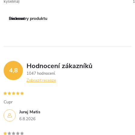
kyselina)
1
Parametry produktu
Recenze
Diskuse
Hodnocení zákazníků
4,8
1047 hodnocení
Zobrazit recenze
Cupr
Juraj Matis
6.8.2026