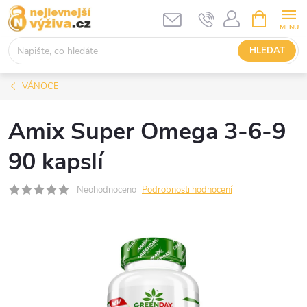
Přejít
NÁKUPNÍ
KOŠÍK
na
obsah
HLEDAT
VÁNOCE
Amix Super Omega 3-6-9
90 kapslí
Neohodnoceno
Podrobnosti hodnocení