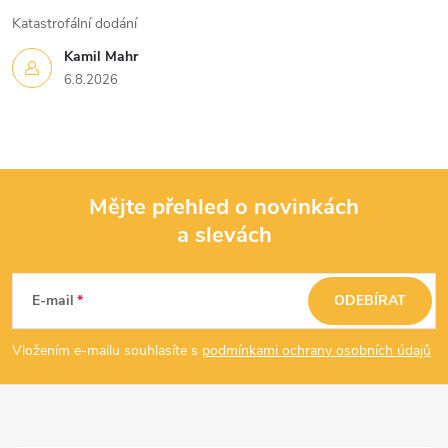
Katastrofální dodání
Kamil Mahr
6.8.2026
Mějte přehled o novinkách
a slevách
Z
á
E-mail
ODEBÍRAT
p
Vložením e-mailu souhlasíte s
podmínkami ochrany osobních údajů
a