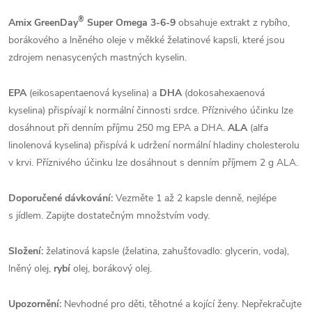
®
Amix GreenDay
Super Omega 3-6-9
obsahuje extrakt z rybího,
borákového a lněného oleje v měkké želatinové kapsli, které jsou
zdrojem nenasycených mastných kyselin.
EPA
(eikosapentaenová kyselina)
a
DHA
(dokosahexaenová
kyselina) přispívají k normální činnosti srdce. Příznivého účinku lze
dosáhnout při denním příjmu 250 mg EPA a DHA.
ALA
(alfa
linolenová kyselina)
přispívá
k udržení normální hladiny cholesterolu
v krvi. Příznivého účinku lze dosáhnout s denním příjmem 2 g ALA.
Doporučené dávkování:
Vezměte 1 až 2 kapsle denně, nejlépe
s jídlem. Zapijte dostatečným množstvím vody.
Složení:
želatinová kapsle (želatina, zahušťovadlo: glycerin, voda),
lněný olej,
rybí
olej, borákový olej.
Upozornění:
Nevhodné pro děti, těhotné a kojící ženy. Nepřekračujte