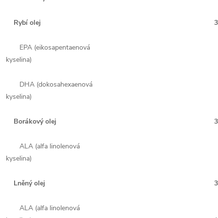
Rybí olej
3
EPA (eikosapentaenová
kyselina)
DHA (dokosahexaenová
kyselina)
Borákový olej
3
ALA (alfa linolenová
kyselina)
Lněný olej
3
ALA (alfa linolenová