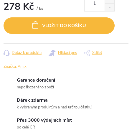
278 Kč
/ ks
Měrná
cena:
VLOŽIT DO KOŠÍKU
Dotaz k produktu
Hlídací pes
Sdílet
Značka:
Amix
Garance doručení
nepoškozeného zboží
Dárek zdarma
k vybraným produktům a nad určitou částku!
Přes 3000 výdejních míst
po celé ČR