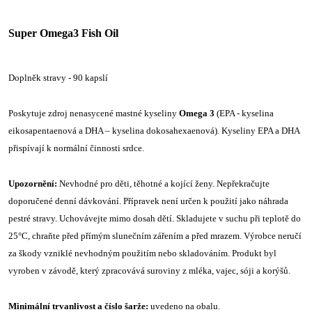
Super Omega3 Fish Oil
Doplněk stravy - 90 kapslí
Poskytuje zdroj nenasycené mastné kyseliny
Omega 3
(EPA - kyselina
eikosapentaenová a DHA – kyselina dokosahexaenová). Kyseliny EPA a DHA
přispívají k normální činnosti srdce.
Upozornění:
Nevhodné pro děti, těhotné a kojící ženy. Nepřekračujte
doporučené denní dávkování. Přípravek není určen k použití jako náhrada
pestré stravy. Uchovávejte mimo dosah dětí. Skladujete v suchu při teplotě do
25°C, chraňte před přímým slunečním zářením a před mrazem. Výrobce neručí
za škody vzniklé nevhodným použitím nebo skladováním. Produkt byl
vyroben v závodě, který zpracovává suroviny z mléka, vajec, sóji a korýšů.
Minimální trvanlivost a číslo šarže:
uvedeno na obalu.