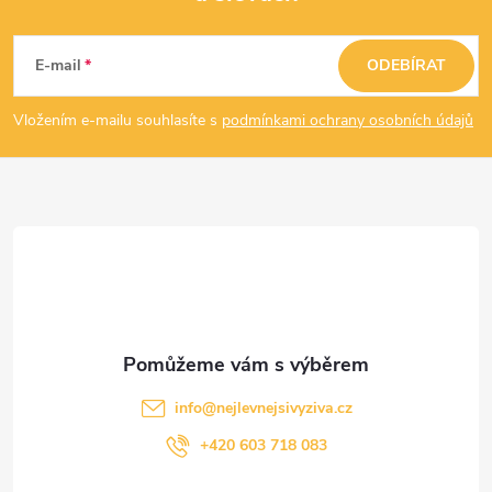
Z
á
E-mail
ODEBÍRAT
p
Vložením e-mailu souhlasíte s
podmínkami ochrany osobních údajů
a
t
í
info
@
nejlevnejsivyziva.cz
+420 603 718 083