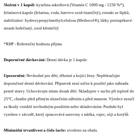
Složení v 1 kapsli:
kyselina askorbová (Vitamín C 1000 mg - 1250 %*),
želatinová kapsle (želatina, voda, barvivo oxid titaničitý), extrakt ze šípků,
stabilizátor: hydroxypropylmethylcelulosa (Methocel®), látky protispékavé:
stearát hořečnatý, oxid křemičitý
*RHP - Referenční hodnota příjmu
Doporučené dávkování:
Denní dávka je 1 kapsle.
Upozornění:
Nevhodné pro děti, těhotné a kojící ženy. Nepřekračujte
doporučené denní dávkování. Přípravek není určen k použití jako náhrada
pestré stravy. Uchovávejte mimo dosah dětí. Skladujete v suchu při teplotě do
25°C, chraňte před přímým slunečním zářením a před mrazem. Výrobce neručí
za škody vzniklé nevhodným použitím nebo skladováním. Produkt byl
vyroben v závodě, který zpracovává suroviny z mléka, vajec, sóji a korýšů.
Minimální trvanlivost a číslo šarže:
uvedeno na obalu.