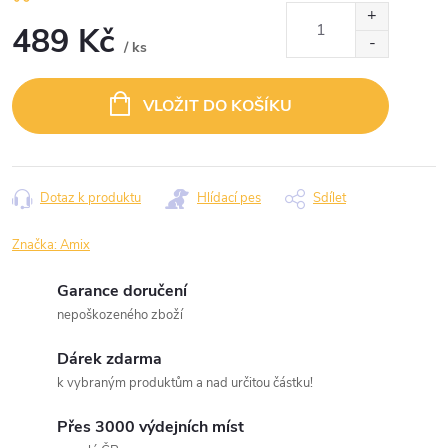
489 Kč
/ ks
Měrná
cena:
VLOŽIT DO KOŠÍKU
Dotaz k produktu
Hlídací pes
Sdílet
Značka:
Amix
Garance doručení
nepoškozeného zboží
Dárek zdarma
k vybraným produktům a nad určitou částku!
Přes 3000 výdejních míst