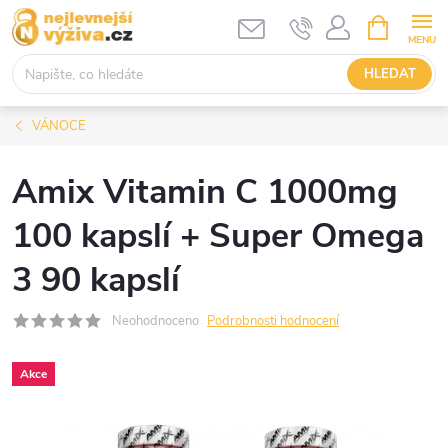
Přejít
NÁKUPNÍ
KOŠÍK
na
obsah
HLEDAT
VÁNOCE
Amix Vitamin C 1000mg
100 kapslí + Super Omega
3 90 kapslí
Neohodnoceno
Podrobnosti hodnocení
Akce