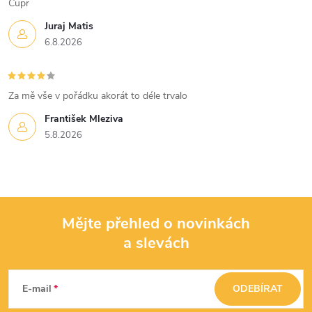
Cupr
Juraj Matis
6.8.2026
Za mě vše v pořádku akorát to déle trvalo
František Mleziva
5.8.2026
Mějte přehled o novinkách
a slevách
Z
á
E-mail
ODEBÍRAT