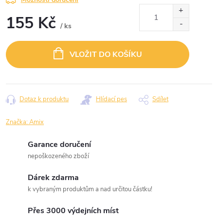
155 Kč
/ ks
Měrná
cena:
VLOŽIT DO KOŠÍKU
Dotaz k produktu
Hlídací pes
Sdílet
Značka:
Amix
Garance doručení
nepoškozeného zboží
Dárek zdarma
k vybraným produktům a nad určitou částku!
Přes 3000 výdejních míst