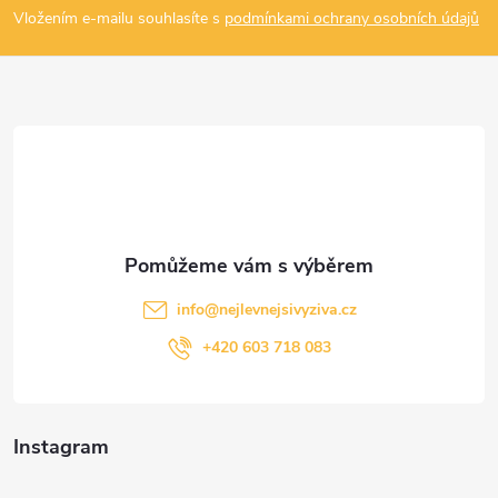
p
Vložením e-mailu souhlasíte s
podmínkami ochrany osobních údajů
a
t
í
info
@
nejlevnejsivyziva.cz
+420 603 718 083
Instagram