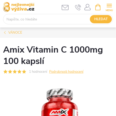
Přejít
NÁKUPNÍ
KOŠÍK
na
obsah
HLEDAT
VÁNOCE
Amix Vitamin C 1000mg
100 kapslí
1 hodnocení
Podrobnosti hodnocení