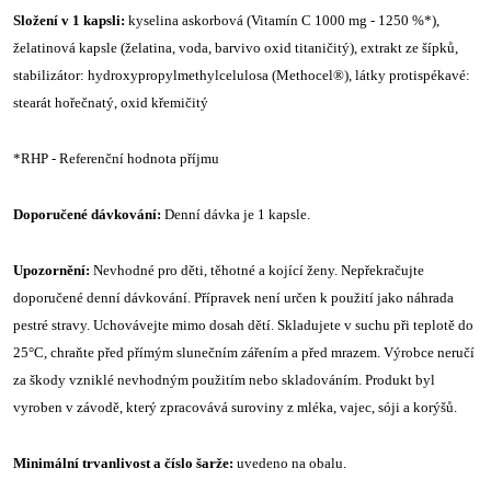
Složení v 1 kapsli:
kyselina askorbová (Vitamín C 1000 mg - 1250 %*),
želatinová kapsle (želatina, voda, barvivo oxid titaničitý), extrakt ze šípků,
stabilizátor: hydroxypropylmethylcelulosa (Methocel®), látky protispékavé:
stearát hořečnatý, oxid křemičitý
*RHP - Referenční hodnota příjmu
Doporučené dávkování:
Denní dávka je 1 kapsle.
Upozornění:
Nevhodné pro děti, těhotné a kojící ženy. Nepřekračujte
doporučené denní dávkování. Přípravek není určen k použití jako náhrada
pestré stravy. Uchovávejte mimo dosah dětí. Skladujete v suchu při teplotě do
25°C, chraňte před přímým slunečním zářením a před mrazem. Výrobce neručí
za škody vzniklé nevhodným použitím nebo skladováním. Produkt byl
vyroben v závodě, který zpracovává suroviny z mléka, vajec, sóji a korýšů.
Minimální trvanlivost a číslo šarže:
uvedeno na obalu.