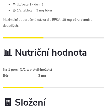
🔁 Užívejte 1× denně
🟡 1/2 tablety =
3 mg bóru
Maximální doporučená dávka dle EFSA:
10 mg bóru denně
u
dospělých.
📊 Nutriční hodnota
Na 1 porci (1/2 tablety)
Množství
Bór
3 mg
🧾 Složení