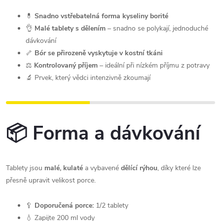
💊
Snadno vstřebatelná forma kyseliny borité
👌
Malé tablety s dělením
– snadno se polykají, jednoduché
dávkování
🦴
Bór se přirozeně vyskytuje v kostní tkáni
⚖️
Kontrolovaný příjem
– ideální při nízkém příjmu z potravy
🔬 Prvek, který vědci intenzivně zkoumají
📦 Forma a dávkování
Tablety jsou
malé, kulaté
a vybavené
dělící rýhou
, díky které lze
přesně upravit velikost porce.
🥄
Doporučená porce:
1/2 tablety
💧 Zapijte 200 ml vody