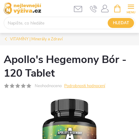
Přejít
NÁKUPNÍ
KOŠÍK
na
obsah
HLEDAT
VITAMÍNY | Minerály a Zdraví
Apollo's Hegemony Bór -
120 Tablet
Neohodnoceno
Podrobnosti hodnocení