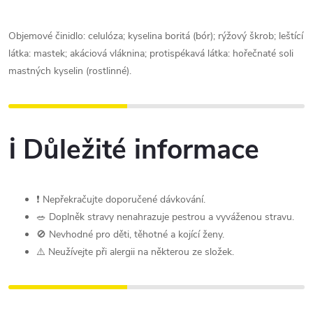
Objemové činidlo: celulóza; kyselina boritá (bór); rýžový škrob; leštící
látka: mastek; akáciová vláknina; protispékavá látka: hořečnaté soli
mastných kyselin (rostlinné).
ℹ️ Důležité informace
❗ Nepřekračujte doporučené dávkování.
🥗 Doplněk stravy nenahrazuje pestrou a vyváženou stravu.
🚫 Nevhodné pro děti, těhotné a kojící ženy.
⚠️ Neužívejte při alergii na některou ze složek.