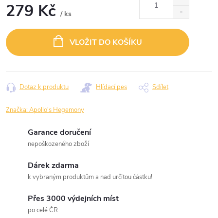
279 Kč
/ ks
Měrná
cena:
VLOŽIT DO KOŠÍKU
Dotaz k produktu
Hlídací pes
Sdílet
Značka:
Apollo's Hegemony
Garance doručení
nepoškozeného zboží
Dárek zdarma
k vybraným produktům a nad určitou částku!
Přes 3000 výdejních míst
po celé ČR