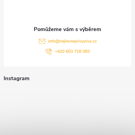
í
info
@
nejlevnejsivyziva.cz
+420 603 718 083
Instagram