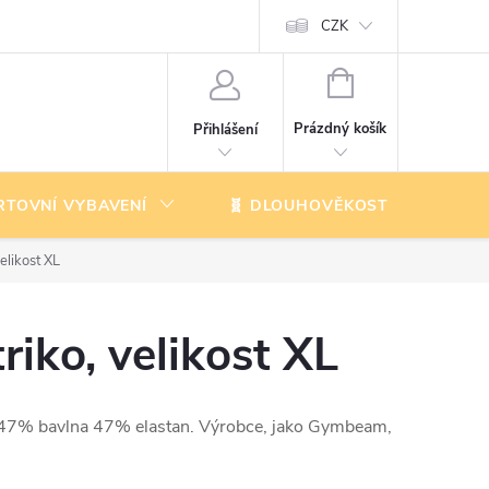
CZK
NÁKUPNÍ
KOŠÍK
Prázdný košík
Přihlášení
RTOVNÍ VYBAVENÍ
🧬 DLOUHOVĚKOST
K
elikost XL
riko, velikost XL
iál 47% bavlna 47% elastan. Výrobce, jako Gymbeam,