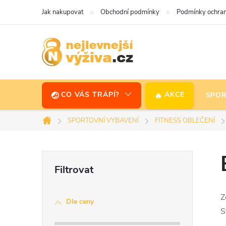
Přejít
Jak nakupovat
Obchodní podmínky
Podmínky ochran
na
obsah
CO VÁS TRÁPÍ?
AKCE
SPOR
SPORTOVNÍ VYBAVENÍ
FITNESS OBLEČENÍ
Domů
P
o
Z
Dle ceny
s
S