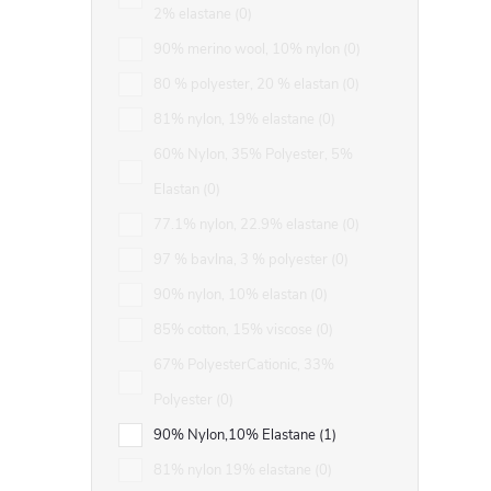
2% elastane
0
90% merino wool, 10% nylon
0
80 % polyester, 20 % elastan
0
81% nylon, 19% elastane
0
60% Nylon, 35% Polyester, 5%
Elastan
0
77.1% nylon, 22.9% elastane
0
97 % bavlna, 3 % polyester
0
90% nylon, 10% elastan
0
85% cotton, 15% viscose
0
67% PolyesterCationic, 33%
Polyester
0
90% Nylon,10% Elastane
1
81% nylon 19% elastane
0