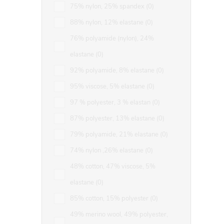
75% nylon, 25% spandex
0
88% nylon, 12% elastane
0
76% polyamide (nylon), 24%
elastane
0
92% polyamide, 8% elastane
0
95% viscose, 5% elastane
0
97 % polyester, 3 % elastan
0
87% polyester, 13% elastane
0
79% polyamide, 21% elastane
0
74% nylon ,26% elastane
0
48% cotton, 47% viscose, 5%
elastane
0
85% cotton, 15% polyester
0
49% merino wool, 49% polyester,