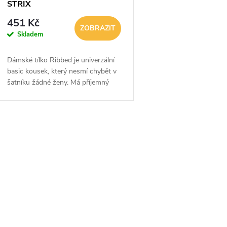
o
STRIX
r
451 Kč
d
ZOBRAZIT
Skladem
o
u
Dámské tílko Ribbed je univerzální
d
basic kousek, který nesmí chybět v
k
šatníku žádné ženy. Má příjemný
u
materiál, který tvoří kombinace
t
bavlny, viskózy a elastanu. Díky
k
tomu je...
ů
O
t
v
ů
á
d