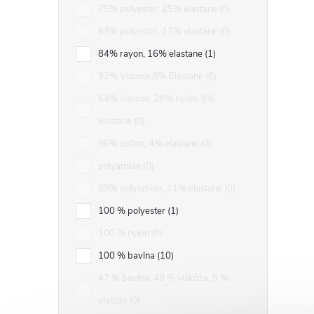
75% polyester, 25% elastane
0
83% polyester, 17% elastane
0
84% rayon, 16% elastane
1
92% Viscose 8% Elastane
0
64% viscose, 28% nylon, 8%
elastane
0
96% cotton, 4% elastane
0
polyamide
0
89% polyamide, 11% elastane
0
100 % polyester
1
100 % nylon
0
100 % bavlna
10
47 % bavlna, 48 % viskóza, 5 %
elastan
0