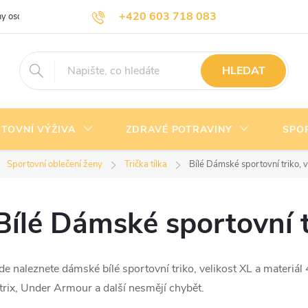
+420 603 718 083
y osobních údajů
Doprava a platba
Kontakty
info@nejlevnejsivyziva.cz
HLEDAT
TOVNÍ VÝŽIVA
ZDRAVÉ POTRAVINY
SPO
Sportovní oblečení ženy
Trička tílka
Bílé Dámské sportovní triko, v
Bílé Dámské sportovní t
de naleznete dámské bílé sportovní triko, velikost XL a mater
trix, Under Armour a další nesmějí chybět.