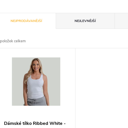
Ř
NEJPRODÁVANĚJŠÍ
NEJLEVNĚJŠÍ
a
položek celkem
z
V
e
ý
n
p
p
s
r
p
Dámské tílko Ribbed White -