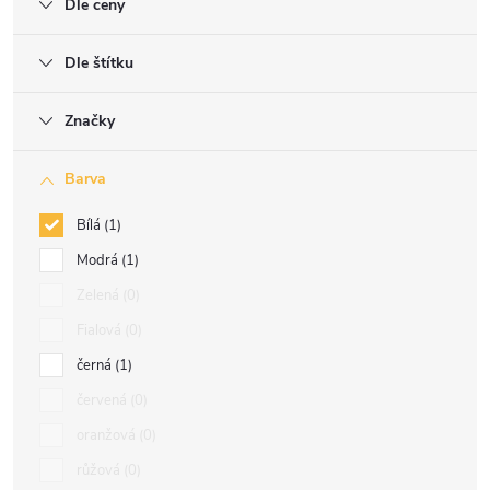
Dle ceny
Dle štítku
Značky
Barva
Bílá
1
Modrá
1
Zelená
0
Fialová
0
černá
1
červená
0
oranžová
0
růžová
0