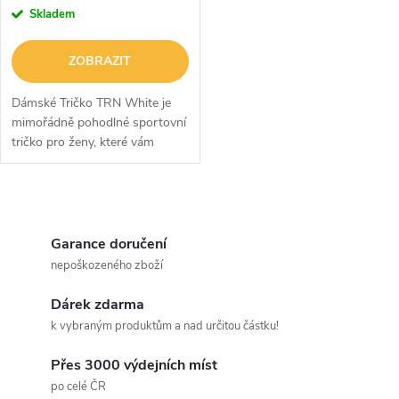
r
r
Skladem
o
o
ZOBRAZIT
d
d
Dámské Tričko TRN White je
u
mimořádně pohodlné sportovní
tričko pro ženy, které vám
u
poslouží i při tréninku, ale
k
zamilujete si ho i jako vkusný
k
kousek na běžné nošení. Tričko
O
t
je...
t
v
Garance doručení
ů
nepoškozeného zboží
ů
l
Dárek zdarma
á
k vybraným produktům a nad určitou částku!
d
Přes 3000 výdejních míst
a
po celé ČR