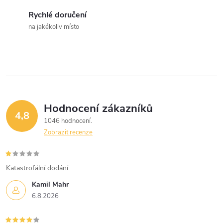
c
Rychlé doručení
na jakékoliv místo
í
p
r
v
Hodnocení zákazníků
k
4,8
1046 hodnocení
y
Zobrazit recenze
v
Katastrofální dodání
ý
Kamil Mahr
p
6.8.2026
i