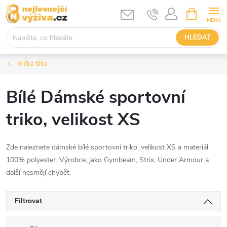
Přejít
NÁKUPNÍ
KOŠÍK
na
obsah
HLEDAT
Trička tílka
Bílé Dámské sportovní
triko, velikost XS
Zde naleznete dámské bílé sportovní triko, velikost XS a materiál
100% polyester. Výrobce, jako Gymbeam, Strix, Under Armour a
další nesmějí chybět.
Filtrovat