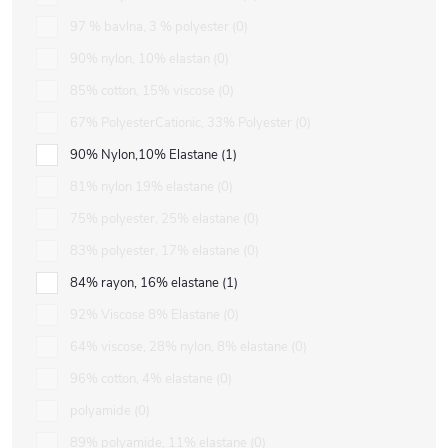
97 % bavlna, 3 % polyester
0
90% nylon, 10% elastan
0
85% cotton, 15% viscose
0
67% PolyesterCationic, 33% Polyester
0
90% Nylon,10% Elastane
1
81% nylon 19% elastane
0
75% polyester, 25% elastane
0
83% polyester, 17% elastane
0
84% rayon, 16% elastane
1
92% Viscose 8% Elastane
0
64% viscose, 28% nylon, 8% elastane
0
96% cotton, 4% elastane
0
polyamide
0
89% polyamide, 11% elastane
0