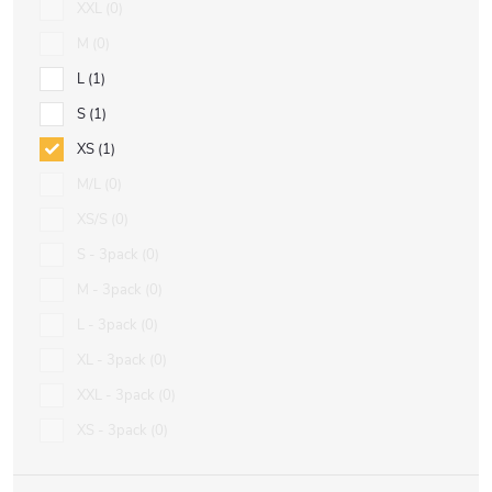
XXL
0
M
0
L
1
S
1
XS
1
M/L
0
XS/S
0
S - 3pack
0
M - 3pack
0
L - 3pack
0
XL - 3pack
0
XXL - 3pack
0
XS - 3pack
0