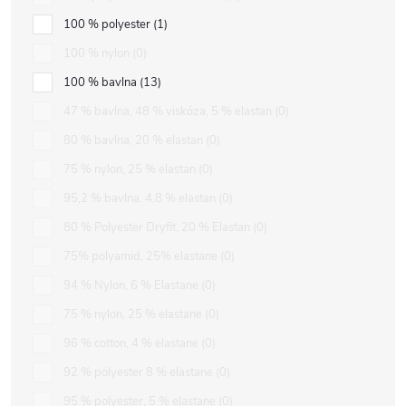
100 % polyester
1
100 % nylon
0
100 % bavlna
13
47 % bavlna, 48 % viskóza, 5 % elastan
0
80 % bavlna, 20 % elastan
0
75 % nylon, 25 % elastan
0
95,2 % bavlna, 4,8 % elastan
0
80 % Polyester Dryfit, 20 % Elastan
0
75% polyamid, 25% elastane
0
94 % Nylon, 6 % Elastane
0
75 % nylon, 25 % elastane
0
96 % cotton, 4 % elastane
0
92 % polyester 8 % elastane
0
95 % polyester, 5 % elastane
0