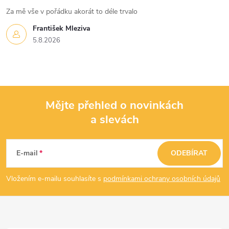
s
Za mě vše v pořádku akorát to déle trvalo
u
František Mleziva
5.8.2026
Mějte přehled o novinkách
a slevách
Z
á
E-mail
ODEBÍRAT
p
Vložením e-mailu souhlasíte s
podmínkami ochrany osobních údajů
a