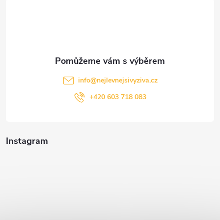
t
í
info
@
nejlevnejsivyziva.cz
+420 603 718 083
Instagram