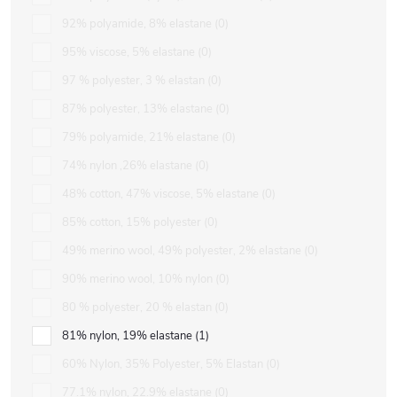
92% polyamide, 8% elastane
0
95% viscose, 5% elastane
0
97 % polyester, 3 % elastan
0
87% polyester, 13% elastane
0
79% polyamide, 21% elastane
0
74% nylon ,26% elastane
0
48% cotton, 47% viscose, 5% elastane
0
85% cotton, 15% polyester
0
49% merino wool, 49% polyester, 2% elastane
0
90% merino wool, 10% nylon
0
80 % polyester, 20 % elastan
0
81% nylon, 19% elastane
1
60% Nylon, 35% Polyester, 5% Elastan
0
77.1% nylon, 22.9% elastane
0