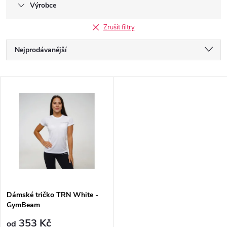
Výrobce
Zrušit filtry
Ř
Nejprodávanější
a
Nejlevnější
V
Nejdražší
z
ý
Abecedně
e
p
n
i
í
s
p
Dámské tričko TRN White -
GymBeam
p
353 Kč
od