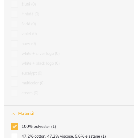
žlutá
0
Hnědá
0
šedá
0
violet
0
navy
0
white + silver logo
0
white + black logo
0
eucalypt
0
multicolor
0
cream
0
Materiál
100% polyester
1
47.2% cotton, 47.2% viscose, 5.6% elastane
1