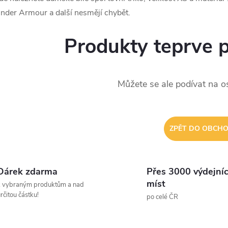
nder Armour a další nesmějí chybět.
Produkty teprve 
Můžete se ale podívat na os
ZPĚT DO OBCH
Dárek zdarma
Přes 3000 výdejní
míst
k vybraným produktům a nad
rčitou částku!
po celé ČR