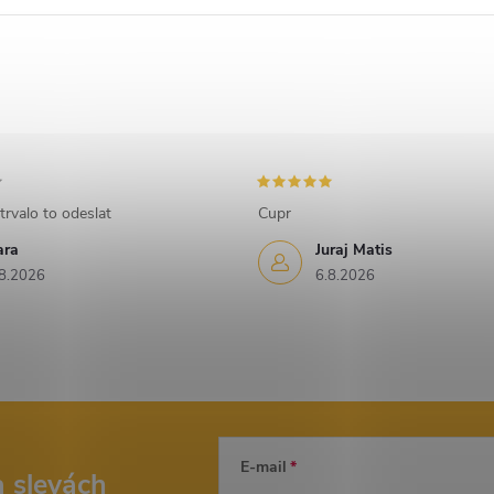
trvalo to odeslat
Cupr
ara
Juraj Matis
8.2026
6.8.2026
E-mail
a slevách