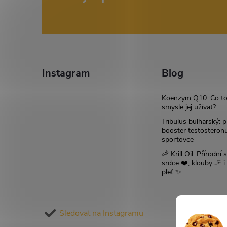
á
p
a
Instagram
Blog
t
Koenzym Q10: Co to
smysle jej užívat?
í
Tribulus bulharský: p
booster testosteron
sportovce
🦐 Krill Oil: Přírodní s
srdce ❤️, klouby 🦵 
pleť ✨
Sledovat na Instagramu