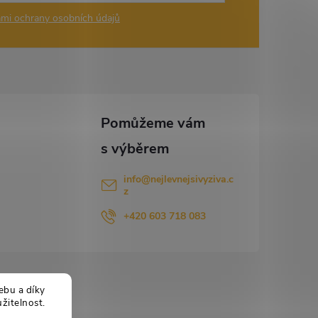
mi ochrany osobních údajů
info
@
nejlevnejsivyziva.c
z
+420 603 718 083
ebu a díky
žitelnost.