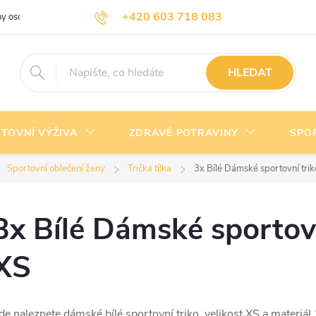
+420 603 718 083
y osobních údajů
Doprava a platba
Kontakty
info@nejlevnejsivyziva.cz
HLEDAT
TOVNÍ VÝŽIVA
ZDRAVÉ POTRAVINY
SPO
Sportovní oblečení ženy
Trička tílka
3x Bílé Dámské sportovní triko
3x Bílé Dámské sportovní
XS
de naleznete dámské bílé sportovní triko, velikost XS a materi