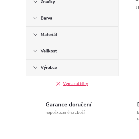
Značky
t
U
r
Barva
a
Materiál
n
Velikost
n
Výrobce
í
Vymazat filtry
p
Garance doručení
a
nepoškozeného zboží
u
n