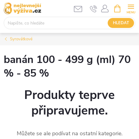
Přejít
NÁKUPNÍ
KOŠÍK
na
obsah
HLEDAT
Syrovátkové
banán 100 - 499 g (ml) 70
% - 85 %
Produkty teprve
připravujeme.
Můžete se ale podívat na ostatní kategorie.