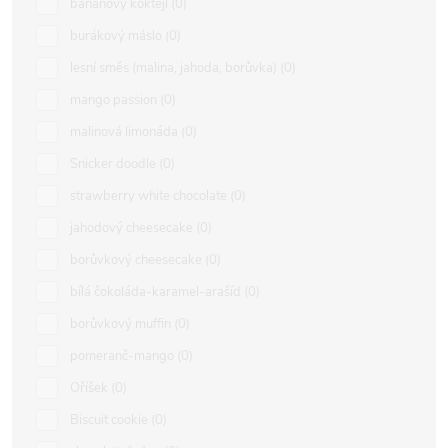
banánový koktejl
0
burákový máslo
0
lesní směs (malina, jahoda, borůvka)
0
mango passion
0
malinová limonáda
0
Snicker doodle
0
strawberry white chocolate
0
jahodový cheesecake
0
borůvkový cheesecake
0
bílá čokoláda-karamel-arašíd
0
borůvkový muffin
0
pomeranč-mango
0
Oříšek
0
Biscuit cookie
0