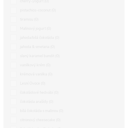
cherry-yogurt
0
pistachios-coconut
0
tiramisu
0
Malinový jogurt
0
jahoda/bílá čokoláda
0
jahoda & smetana
0
slaný karamel bandit
0
vanilkový krém
0
krémová vanilka
0
Lesní Ovoce
0
čokoládové hedvábí
0
čokoláda arašídy
0
bílá čokoláda s malinou
0
citronový cheesecake
0