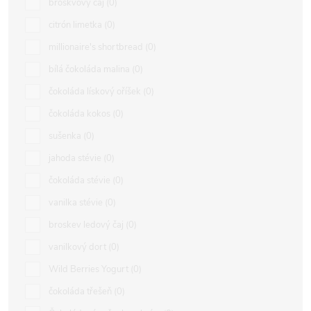
broskvový čaj
0
citrón limetka
0
millionaire's shortbread
0
bílá čokoláda malina
0
čokoláda lískový oříšek
0
čokoláda kokos
0
sušenka
0
jahoda stévie
0
čokoláda stévie
0
vanilka stévie
0
broskev ledový čaj
0
vanilkový dort
0
Wild Berries Yogurt
0
čokoláda třešeň
0