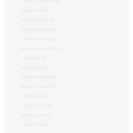
Creamy Vanilla Milk
0
ledová káva
0
čokoláda/banán
0
čokoláda-pistácie
0
vanilka lesní směs
0
jahoda-bílá čokoláda
0
cappuccino
0
vlašský ořech
0
oříšková čokoláda
0
Banán v čokoládě
0
Jablečný koláč
0
vanilka skořice
0
skořicový šnek
0
Vanilla Dream
0