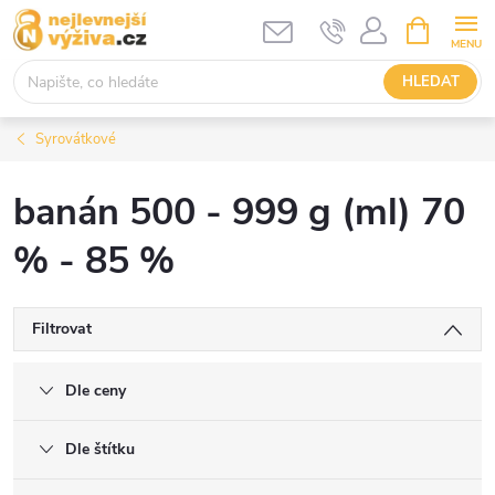
Přejít
NÁKUPNÍ
KOŠÍK
na
obsah
HLEDAT
Syrovátkové
banán 500 - 999 g (ml) 70
% - 85 %
Filtrovat
Dle ceny
Dle štítku