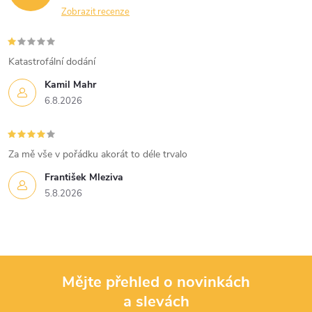
y
Zobrazit recenze
v
Katastrofální dodání
ý
Kamil Mahr
p
6.8.2026
i
s
Za mě vše v pořádku akorát to déle trvalo
u
František Mleziva
5.8.2026
Mějte přehled o novinkách
a slevách