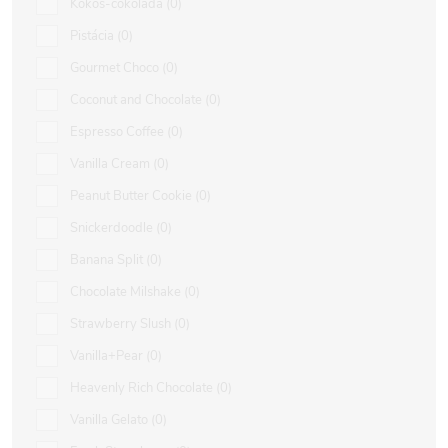
Kokos-čokoláda
0
Pistácia
0
Gourmet Choco
0
Coconut and Chocolate
0
Espresso Coffee
0
Vanilla Cream
0
Peanut Butter Cookie
0
Snickerdoodle
0
Banana Split
0
Chocolate Milshake
0
Strawberry Slush
0
Vanilla+Pear
0
Heavenly Rich Chocolate
0
Vanilla Gelato
0