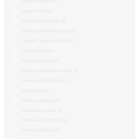
Jahodový banán
0
mango-kokos
0
biscuit, černé sušenky
0
Mátová čokoládová kousky
0
Toasted Cinnamon Cereal
0
Ledový banán
0
Campfire Smores
0
Krémová vanilková zmrzlina
0
Kokosová bílá čokoláda
0
jahoda-kiwi
0
Jahody a smetana
0
Pistáciová zmrzlina
0
Přirozeně bez příchuti
0
perfektní čokoláda
0