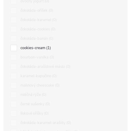
ovocný jogurt
0
čokoláda-oříšek
0
čokoláda-karamel
0
čokoláda-cookies
0
čokoláda-banán
0
cookies-cream
1
bourbon-vanilka
0
čokoláda-arašídové máslo
0
karamel-kapučíno
0
malinový cheescake
0
mléčná rýže
0
černé sušenky
0
lískové oříšky
0
čokoláda-karamel-arašídy
0