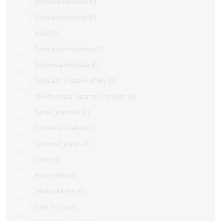
Krémová čokoláda
0
Čokoládové mléko
0
koláč
0
Čokoládové sušenky
0
Kokosová čokoláda
0
Čokoláda a lískové oříšky
0
Bílá čokoláda, karamel a arašídy
0
Banán jahodový
0
Čokoláda a kakao
0
Citronový jogurt
0
Ořech
0
Pure Vanilla
0
Jahoda a krém
0
Café Mocha
0