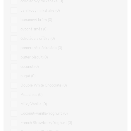
čokoládový milkshake
0
vanilkový milkshake
0
banánový krém
0
ovocná směs
0
čokoláda s oříšky
0
pomeranč + čokoláda
0
butter biscuit
0
coconut
0
nugát
0
Double White Chocolate
0
Pistachios
0
Milky Vanilla
0
Coconut-Vanilla-Yoghurt
0
French Strawberry Yoghurt
0