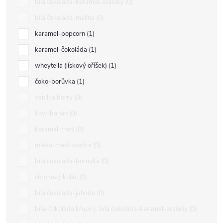
bílá čokoláda-karamel-arašídy
0
bílá čokoláda-malina
0
karamel-popcorn
1
karamel-čokoláda
1
wheytella (lískový oříšek)
1
čoko-borůvka
1
vanilka berry
0
kiwi-banán
0
karamel-med
0
mléko-med-skořice
0
bílá čokoláda-borůvka
0
citronový koláč
0
bílá čokoláda-jahoda
0
bílá-čokoláda křupky, bílá čokoláda-karamel-arašídy
0