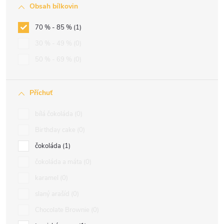
Obsah bílkovin
70 % - 85 %
1
30 % - 49 %
0
50 % - 69 %
0
Příchuť
bílá čokoláda
0
Birthday cake
0
čokoláda
1
čokoláda a máta
0
karamel
0
slaný arašíd
0
Chocolate Brownie
0