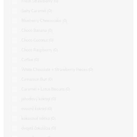
Fresh Strawberry
0
Salty Caramel
0
Blueberry Cheesecake
0
Choco Banana
0
Choco Coconut
0
Choco Raspberry
0
Coffee
0
White Chocolate + Strawberry Pieces
0
Cinnamon Bun
0
Caramel + Lotus Biscuits
0
jahodový koktejl
0
ovocný koktejl
0
kokosové mléko
0
dvojitá čokoláda
0