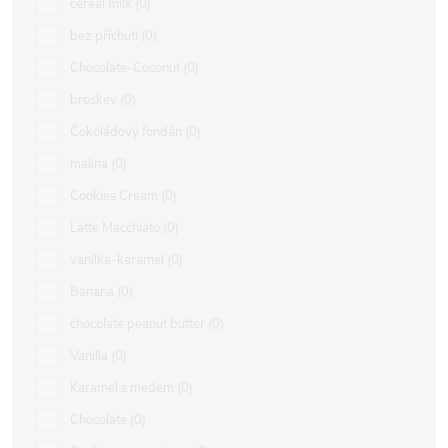
cereal milk
0
bez příchuti
0
Chocolate-Coconut
0
broskev
0
Čokoládový fondán
0
malina
0
Cookies Cream
0
Latte Macchiato
0
vanilka-karamel
0
Banana
0
chocolate peanut butter
0
Vanilla
0
Karamel s medem
0
Chocolate
0