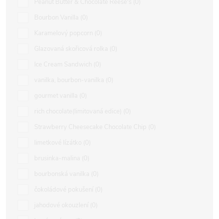
Peanut Butter & Chocolate Reese's
0
Bourbon Vanilla
0
Karamelový popcorn
0
Glazovaná skořicová rolka
0
Ice Cream Sandwich
0
vanilka, bourbon-vanilka
0
gourmet vanilla
0
rich chocolate(limitovaná edice)
0
Strawberry Cheesecake Chocolate Chip
0
limetkové lízátko
0
brusinka-malina
0
bourbonská vanilka
0
čokoládové pokušení
0
jahodové okouzlení
0