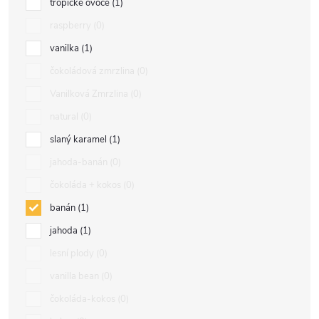
tropické ovoce
1
raspberry
0
vanilka
1
čokoládová zmrzlina
0
Vanilková Zmrzlina
0
natural
0
slaný karamel
1
jahoda-banán
0
čokoláda + kokos
0
banán
1
jahoda
1
lesní plody
0
vanilla bean
0
čokoláda-kokos
0