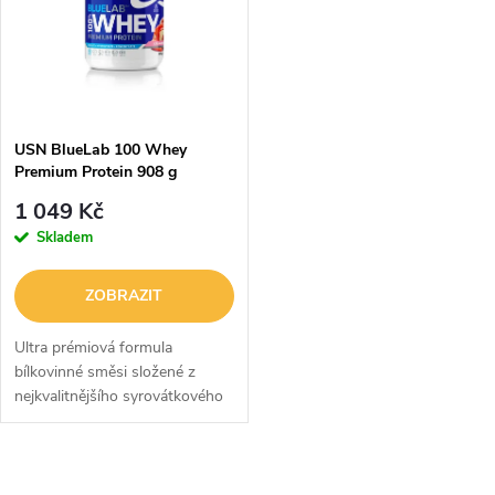
e
p
n
i
í
s
p
USN BlueLab 100 Whey
Premium Protein 908 g
p
r
1 049 Kč
r
Skladem
o
o
ZOBRAZIT
d
d
Ultra prémiová formula
u
bílkovinné směsi složené z
nejkvalitnějšího syrovátkového
u
proteinového koncentrátu,
k
hydrolyzátu a isolátu s
k
obsahem 25 g proteinu.
O