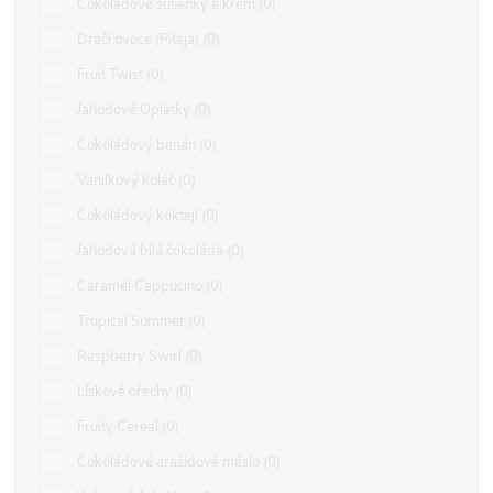
Čokoládové sušenky a krém
0
Dračí ovoce (Pitaja)
0
Fruit Twist
0
Jahodové Oplatky
0
Čokoládový banán
0
Vanilkový koláč
0
Čokoládový koktejl
0
Jahodová bílá čokoláda
0
Caramel Cappucino
0
Tropical Summer
0
Raspberry Swirl
0
Lískové ořechy
0
Fruity Cereal
0
Čokoládové arašídové máslo
0