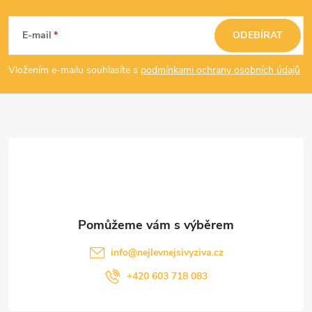
Z
á
E-mail
ODEBÍRAT
p
Vložením e-mailu souhlasíte s
podmínkami ochrany osobních údajů
a
t
í
info
@
nejlevnejsivyziva.cz
+420 603 718 083