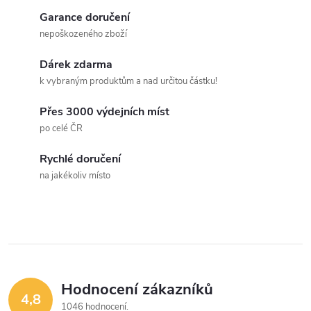
t
t
v
Garance doručení
ů
nepoškozeného zboží
ů
l
Dárek zdarma
á
k vybraným produktům a nad určitou částku!
d
Přes 3000 výdejních míst
a
po celé ČR
c
Rychlé doručení
na jakékoliv místo
í
p
r
v
Hodnocení zákazníků
k
4,8
1046 hodnocení