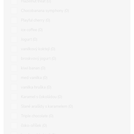
Hazelnut treat
0
Chocobanana symphony
0
Playful cherry
0
ice coffee
0
Jogurt
0
vanilkový koktejl
0
broskvový jogurt
0
kiwi banan
0
med vanilka
0
vanilka hruška
0
Karamel s čokoládou
0
Slané arašídy s karamelem
0
Triple chocolate
0
čoko-oříšek
0