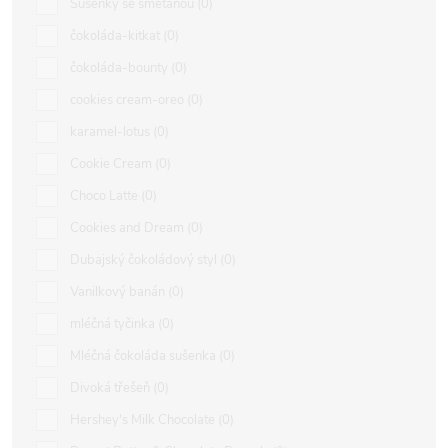
Sušenky se smetanou
0
čokoláda-kitkat
0
čokoláda-bounty
0
cookies cream-oreo
0
karamel-lotus
0
Cookie Cream
0
Choco Latte
0
Cookies and Dream
0
Dubajský čokoládový styl
0
Vanilkový banán
0
mléčná tyčinka
0
Mléčná čokoláda sušenka
0
Divoká třešeň
0
Hershey's Milk Chocolate
0