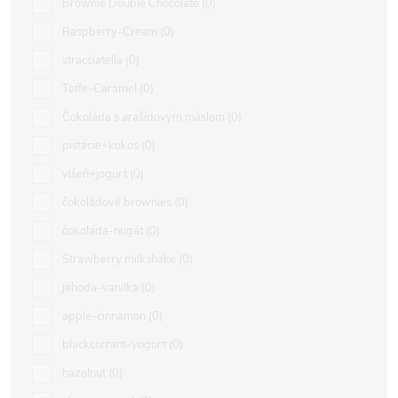
Brownie Double Chocolate
0
Raspberry-Cream
0
stracciatella
0
Toffe-Caramel
0
Čokoláda s arašídovým máslem
0
pistácie+kokos
0
višeň+jogurt
0
čokoládové brownies
0
čokoláda-nugát
0
Strawberry milkshake
0
jahoda-vanilka
0
apple-cinnamon
0
blackcurrant-yogurt
0
hazelnut
0