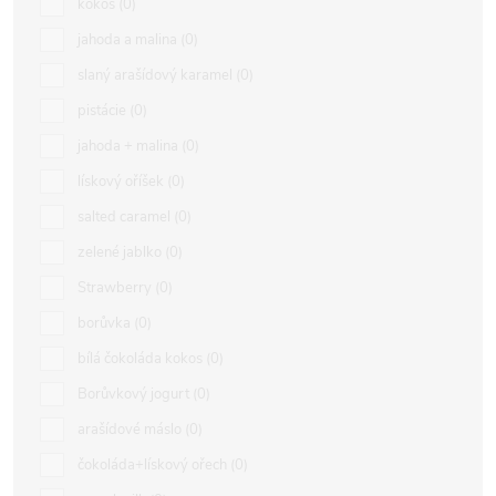
kokos
0
jahoda a malina
0
slaný arašídový karamel
0
pistácie
0
jahoda + malina
0
lískový oříšek
0
salted caramel
0
zelené jablko
0
Strawberry
0
borůvka
0
bílá čokoláda kokos
0
Borůvkový jogurt
0
arašídové máslo
0
čokoláda+lískový ořech
0