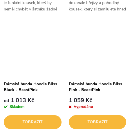
je funkční kousek, který by
dokonale hřejivý a pohodlný
neměl chybět v šatníku žádné
kousek, který si zamilujete hned
běžkyně. Je vyrobena z
po prvním vyzkoušení. Má
nepromokavého materiálu s
měkký fleecový materiál a
DWR (Durable Water
plyšovou podšívku, do které se
Repellent) úpravou, která...
budete chtít...
Dámská bunda Hoodie Bliss
Dámská bunda Hoodie Bliss
Black - BeastPink
Pink - BeastPink
1 013 Kč
1 059 Kč
od
Skladem
Vyprodáno
ZOBRAZIT
ZOBRAZIT