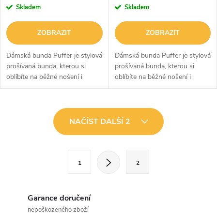
Skladem
Skladem
ZOBRAZIT
ZOBRAZIT
Dámská bunda Puffer je stylová
Dámská bunda Puffer je stylová
prošívaná bunda, kterou si
prošívaná bunda, kterou si
oblíbíte na běžné nošení i
oblíbíte na běžné nošení i
nenáročné sportovní aktivity.
nenáročné sportovní aktivity.
Má lehký, ale zároveň hřejivý
Má lehký, ale zároveň hřejivý
materiál, který vás udrží v...
materiál, který vás udrží v...
O
NAČÍST DALŠÍ 2
v
l
S
1
2
t
á
r
d
á
Garance doručení
a
n
nepoškozeného zboží