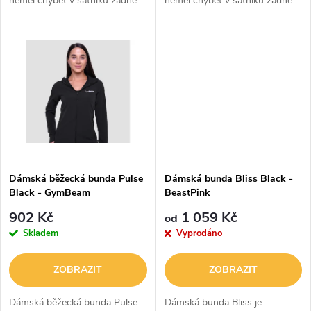
neměl chybět v šatníku žádné
neměl chybět v šatníku žádné
u
běžkyně. Je vyrobena z
běžkyně. Je vyrobena z
k
nepromokavého materiálu s
nepromokavého materiálu s
k
DWR (Durable Water
DWR (Durable Water
t
Repellent) úpravou, která...
Repellent) úpravou, která...
t
ů
ů
Dámská běžecká bunda Pulse
Dámská bunda Bliss Black -
Black - GymBeam
BeastPink
902 Kč
1 059 Kč
od
Skladem
Vyprodáno
ZOBRAZIT
ZOBRAZIT
Dámská běžecká bunda Pulse
Dámská bunda Bliss je