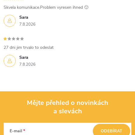
s
Skvela komunikace.Problem vyresen ihned 🙂
u
Sara
7.8.2026
27 dni jim trvalo to odeslat
Sara
7.8.2026
Mějte přehled o novinkách
a slevách
Z
á
E-mail
ODEBÍRAT