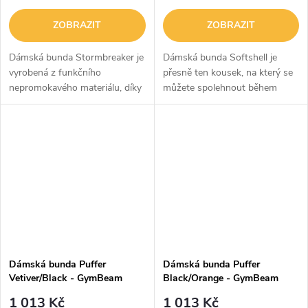
ZOBRAZIT
ZOBRAZIT
Dámská bunda Stormbreaker je
Dámská bunda Softshell je
vyrobená z funkčního
přesně ten kousek, na který se
nepromokavého materiálu, díky
můžete spolehnout během
čemuž je ideální pro venkovní
deštivých dnů. Je mírně
aktivity za každého počasí. Pro
nepromokavá, má praktickou
vaši bezpečnost...
kapuci a množství kapes, do
kterých si...
Dámská bunda Puffer
Dámská bunda Puffer
Vetiver/Black - GymBeam
Black/Orange - GymBeam
1 013 Kč
1 013 Kč