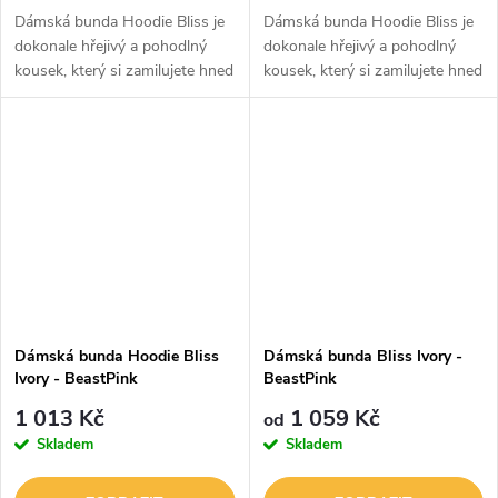
Dámská bunda Hoodie Bliss je
Dámská bunda Hoodie Bliss je
dokonale hřejivý a pohodlný
dokonale hřejivý a pohodlný
kousek, který si zamilujete hned
kousek, který si zamilujete hned
po prvním vyzkoušení. Má
po prvním vyzkoušení. Má
měkký fleecový materiál a
měkký fleecový materiál a
plyšovou podšívku, do které
plyšovou podšívku, do které
se...
se...
Dámská bunda Hoodie Bliss
Dámská bunda Bliss Ivory -
Ivory - BeastPink
BeastPink
1 013 Kč
1 059 Kč
od
Skladem
Skladem