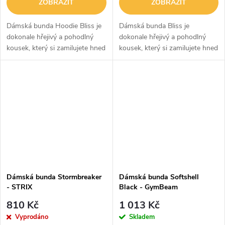
ZOBRAZIT
ZOBRAZIT
Dámská bunda Hoodie Bliss je
Dámská bunda Bliss je
dokonale hřejivý a pohodlný
dokonale hřejivý a pohodlný
kousek, který si zamilujete hned
kousek, který si zamilujete hned
po prvním vyzkoušení. Má
po prvním vyzkoušení. Má
měkký fleecový materiál a
měkký fleecový materiál a
plyšovou podšívku, do které
plyšovou podšívku, do které se
se...
budete chtít...
Dámská bunda Stormbreaker
Dámská bunda Softshell
- STRIX
Black - GymBeam
810 Kč
1 013 Kč
Vyprodáno
Skladem