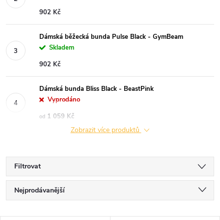
902 Kč
Dámská běžecká bunda Pulse Black - GymBeam
Skladem
902 Kč
Dámská bunda Bliss Black - BeastPink
Vyprodáno
1 059 Kč
od
Zobrazit více produktů
Filtrovat
Ř
Nejprodávanější
a
Nejlevnější