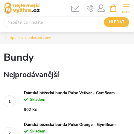
Přejít
NÁKUPNÍ
KOŠÍK
na
obsah
HLEDAT
Sportovní oblečení ženy
Bundy
Nejprodávanější
Dámská běžecká bunda Pulse Vetiver - GymBeam
Skladem
902 Kč
Dámská běžecká bunda Pulse Orange - GymBeam
Skladem