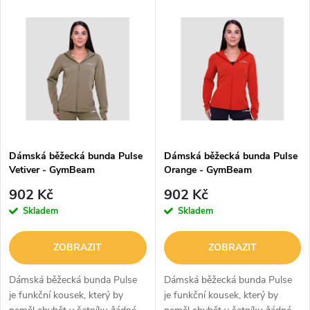
V
Nejdražší
z
ý
Abecedně
e
p
n
i
í
s
p
Dámská běžecká bunda Pulse
Dámská běžecká bunda Pulse
Vetiver - GymBeam
Orange - GymBeam
p
r
902 Kč
902 Kč
r
Skladem
Skladem
o
o
ZOBRAZIT
ZOBRAZIT
d
d
Dámská běžecká bunda Pulse
Dámská běžecká bunda Pulse
u
je funkční kousek, který by
je funkční kousek, který by