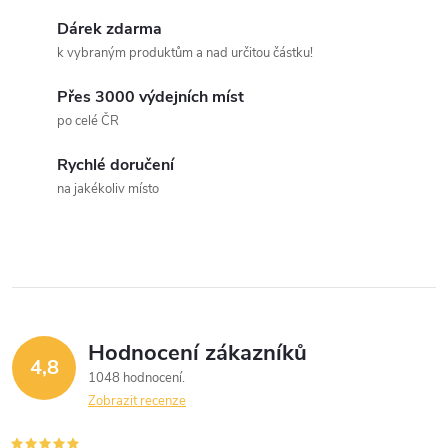
k
c
Dárek zdarma
o
k vybraným produktům a nad určitou částku!
í
v
á
Přes 3000 výdejních míst
p
po celé ČR
n
r
í
Rychlé doručení
v
na jakékoliv místo
k
y
v
ý
Hodnocení zákazníků
4,8
1048 hodnocení
p
Zobrazit recenze
i