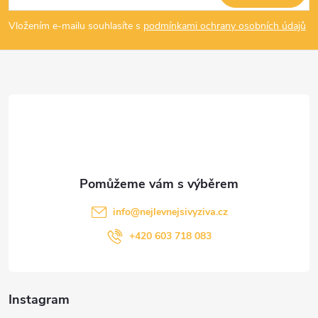
p
Vložením e-mailu souhlasíte s
podmínkami ochrany osobních údajů
a
t
í
info
@
nejlevnejsivyziva.cz
+420 603 718 083
Instagram