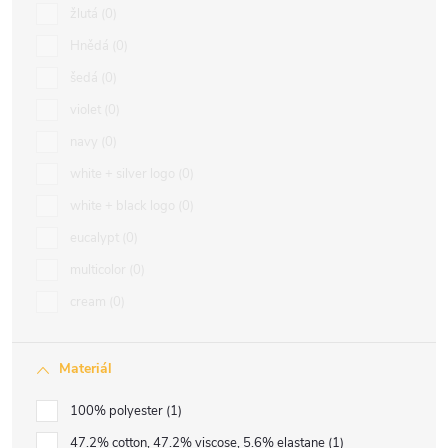
žlutá
0
Hnědá
0
šedá
0
violet
0
navy
0
white + silver logo
0
white + black logo
0
eucalypt
0
multicolor
0
cream
0
Materiál
100% polyester
1
47.2% cotton, 47.2% viscose, 5.6% elastane
1