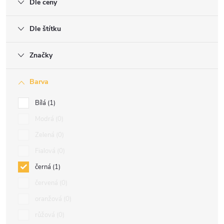
Dle ceny
Dle štítku
Značky
Barva
Bílá
1
Modrá
0
Zelená
0
Fialová
0
černá
1
červená
0
oranžová
0
růžová
0