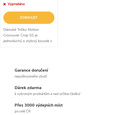
r
r
Vyprodáno
o
o
ZOBRAZIT
d
d
Dámské Tričko Motion
u
Crossover Crop SS je
jednoduchý a stylový kousek s
u
moderním designem. Má kratší
k
a vpředu překřížený střih, který
k
zvýrazní vaše vypracované
O
t
břicho. Tričko je...
t
v
Garance doručení
ů
nepoškozeného zboží
ů
l
Dárek zdarma
á
k vybraným produktům a nad určitou částku!
d
Přes 3000 výdejních míst
a
po celé ČR