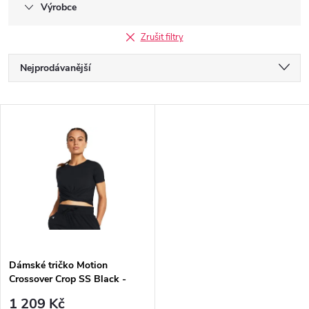
Výrobce
Zrušit filtry
Ř
Nejprodávanější
a
Nejlevnější
V
Nejdražší
z
ý
Abecedně
e
p
n
i
í
s
p
Dámské tričko Motion
Crossover Crop SS Black -
p
Under Armour
1 209 Kč