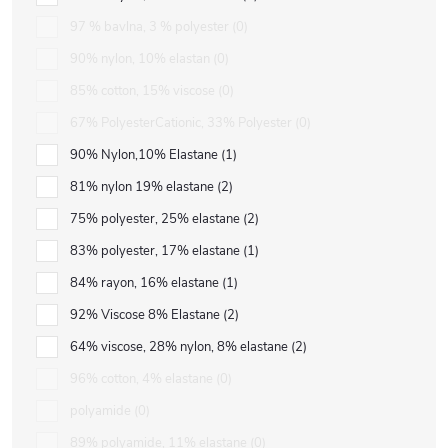
97 % bavlna, 3 % polyester
0
90% nylon, 10% elastan
0
85% cotton, 15% viscose
0
67% PolyesterCationic, 33% Polyester
0
90% Nylon,10% Elastane
1
81% nylon 19% elastane
2
75% polyester, 25% elastane
2
83% polyester, 17% elastane
1
84% rayon, 16% elastane
1
92% Viscose 8% Elastane
2
64% viscose, 28% nylon, 8% elastane
2
96% cotton, 4% elastane
0
polyamide
0
89% polyamide, 11% elastane
0