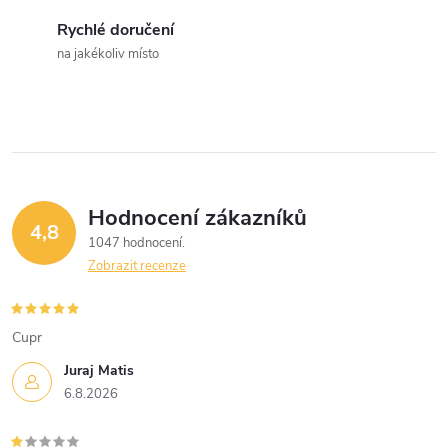
c
Rychlé doručení
na jakékoliv místo
í
p
r
v
Hodnocení zákazníků
k
4,8
1047 hodnocení
y
Zobrazit recenze
v
Cupr
ý
Juraj Matis
p
6.8.2026
i