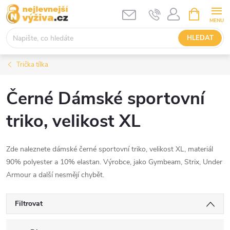
Přejít
NÁKUPNÍ
KOŠÍK
na
obsah
HLEDAT
Trička tílka
Černé Dámské sportovní
triko, velikost XL
Zde naleznete dámské černé sportovní triko, velikost XL, materiál
90% polyester a 10% elastan. Výrobce, jako Gymbeam, Strix, Under
Armour a další nesmějí chybět.
Filtrovat