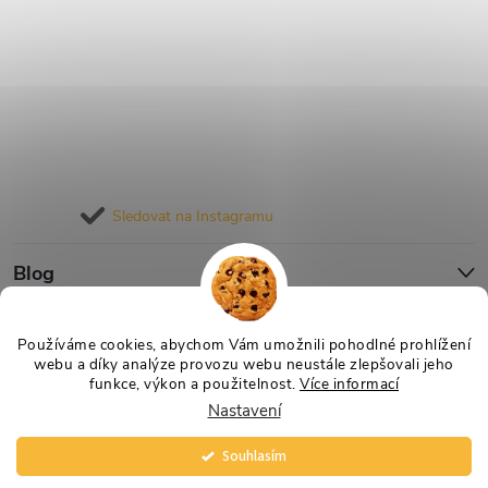
Sledovat na Instagramu
Blog
Informace pro vás
Používáme cookies, abychom Vám umožnili pohodlné prohlížení
webu a díky analýze provozu webu neustále zlepšovali jeho
funkce, výkon a použitelnost.
Více informací
Nastavení
Copyright 2026
Nejlevnější Výživa
. Všechna práva vyhrazena.
Vytvořil Shoptet
Souhlasím