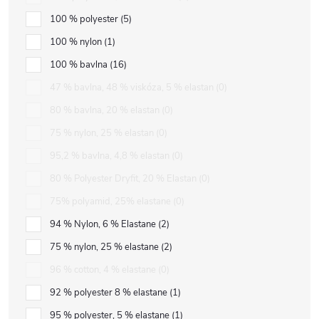
100 % polyester
5
100 % nylon
1
100 % bavlna
16
47 % bavlna, 48 % viskóza, 5 % elastan
0
80 % bavlna, 20 % elastan
0
75 % nylon, 25 % elastan
0
95,2 % bavlna, 4,8 % elastan
0
80 % Polyester Dryfit, 20 % Elastan
0
75% polyamid, 25% elastane
0
94 % Nylon, 6 % Elastane
2
75 % nylon, 25 % elastane
2
96 % cotton, 4 % elastane
0
92 % polyester 8 % elastane
1
95 % polyester, 5 % elastane
1