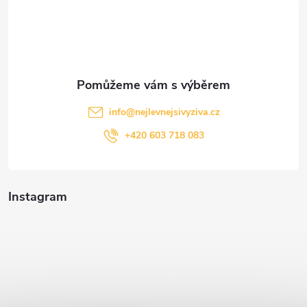
t
í
info
@
nejlevnejsivyziva.cz
+420 603 718 083
Instagram