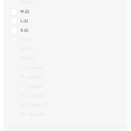
XXL
0
M
2
L
1
S
1
XS
0
M/L
0
XS/S
0
S - 3pack
0
M - 3pack
0
L - 3pack
0
XL - 3pack
0
XXL - 3pack
0
XS - 3pack
0