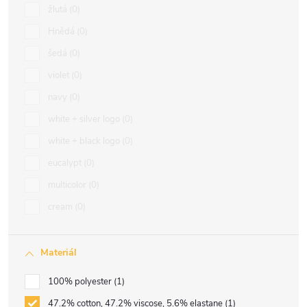
žlutá
0
Hnědá
0
šedá
0
violet
0
navy
0
white + silver logo
0
white + black logo
0
eucalypt
0
multicolor
0
cream
0
Materiál
100% polyester
1
47.2% cotton, 47.2% viscose, 5.6% elastane
1