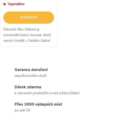
r
r
Vyprodáno
o
o
ZOBRAZIT
d
d
Dámské tílko Ribbed je
u
univerzální basic kousek, který
nesmí chybět v šatníku žádné
u
ženy. Má příjemný materiál,
k
který tvoří kombinace bavlny,
k
viskózy a elastanu. Díky tomu
O
t
je...
t
v
Garance doručení
ů
nepoškozeného zboží
ů
l
Dárek zdarma
á
k vybraným produktům a nad určitou částku!
d
Přes 3000 výdejních míst
a
po celé ČR