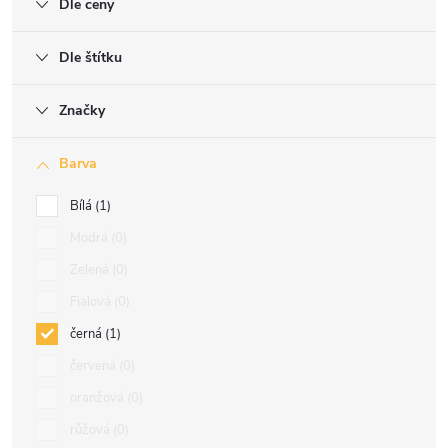
Dle ceny
Dle štítku
Značky
Barva
Bílá
1
Modrá
0
Zelená
0
Fialová
0
černá
1
červená
0
oranžová
0
růžová
0