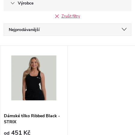
Výrobce
Zrušit filtry
Ř
Nejprodávanější
a
Nejlevnější
V
Nejdražší
z
ý
Abecedně
e
p
n
i
í
s
p
Dámské tílko Ribbed Black -
STRIX
p
451 Kč
od