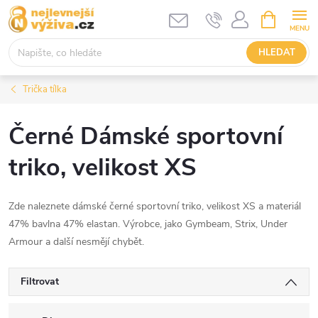
Přejít
NÁKUPNÍ
KOŠÍK
na
obsah
HLEDAT
Trička tílka
Černé Dámské sportovní
triko, velikost XS
Zde naleznete dámské černé sportovní triko, velikost XS a materiál
47% bavlna 47% elastan. Výrobce, jako Gymbeam, Strix, Under
Armour a další nesmějí chybět.
Filtrovat