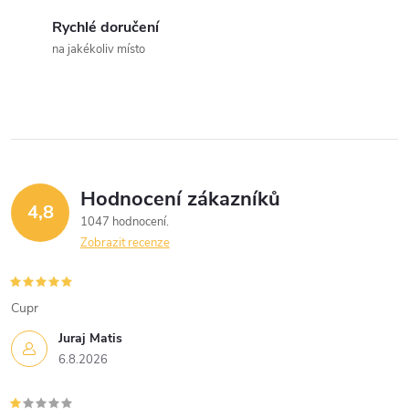
c
Rychlé doručení
na jakékoliv místo
í
p
r
v
Hodnocení zákazníků
k
4,8
1047 hodnocení
y
Zobrazit recenze
v
Cupr
ý
Juraj Matis
p
6.8.2026
i