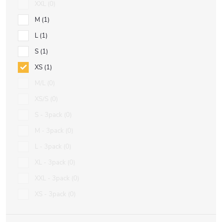
XXL
0
M
1
L
1
S
1
XS
1
M/L
0
XS/S
0
S - 3pack
0
M - 3pack
0
L - 3pack
0
XL - 3pack
0
XXL - 3pack
0
XS - 3pack
0