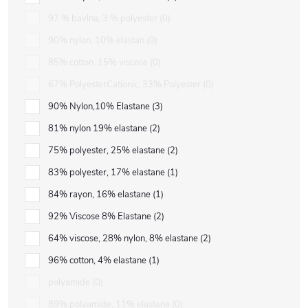
97 % bavlna, 3 % polyester
0
90% nylon, 10% elastan
0
85% cotton, 15% viscose
0
67% PolyesterCationic, 33% Polyester
0
90% Nylon,10% Elastane
3
81% nylon 19% elastane
2
75% polyester, 25% elastane
2
83% polyester, 17% elastane
1
84% rayon, 16% elastane
1
92% Viscose 8% Elastane
2
64% viscose, 28% nylon, 8% elastane
2
96% cotton, 4% elastane
1
polyamide
0
89% polyamide, 11% elastane
0