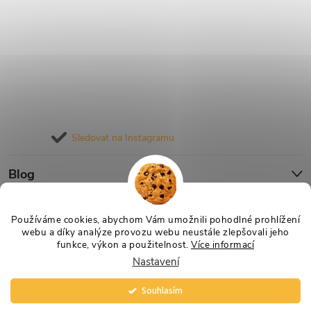
Sledovat na Instagramu
Blog
Informace pro vás
Používáme cookies, abychom Vám umožnili pohodlné prohlížení
webu a díky analýze provozu webu neustále zlepšovali jeho
funkce, výkon a použitelnost.
Více informací
Nastavení
Copyright 2026
Nejlevnější Výživa
. Všechna práva vyhrazena.
Vytvořil Shoptet
Souhlasím