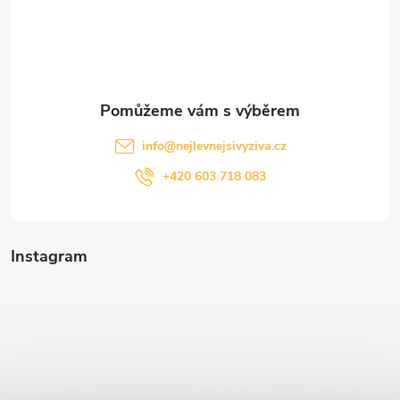
t
í
info
@
nejlevnejsivyziva.cz
+420 603 718 083
Instagram