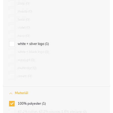
žlutá
0
Hnědá
0
šedá
0
violet
0
navy
0
white + silver logo
1
white + black logo
0
eucalypt
0
multicolor
0
cream
0
Materiál
100% polyester
1
47.2% cotton, 47.2% viscose, 5.6% elastane
0