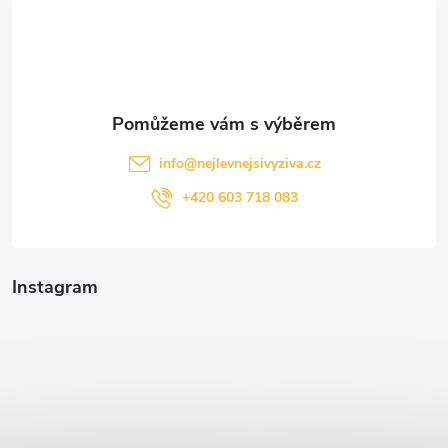
t
í
info
@
nejlevnejsivyziva.cz
+420 603 718 083
Instagram