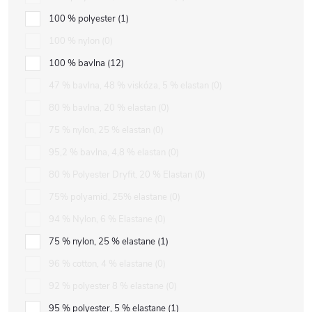
100 % polyester
1
100 % nylon
0
100 % bavlna
12
47 % bavlna, 48 % viskóza, 5 % elastan
0
80 % bavlna, 20 % elastan
0
75 % nylon, 25 % elastan
0
95,2 % bavlna, 4,8 % elastan
0
80 % Polyester Dryfit, 20 % Elastan
0
75% polyamid, 25% elastane
0
94 % Nylon, 6 % Elastane
0
75 % nylon, 25 % elastane
1
96 % cotton, 4 % elastane
0
92 % polyester 8 % elastane
0
95 % polyester, 5 % elastane
1