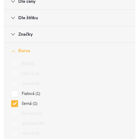
Dle ceny
Dle štítku
Značky
Barva
Bílá
0
Modrá
0
Zelená
0
Fialová
1
černá
1
červená
0
oranžová
0
růžová
0