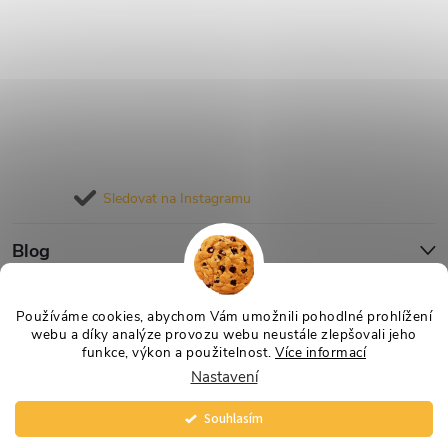
Sledovat na Instagramu
Blog
Informace pro vás
Používáme cookies, abychom Vám umožnili pohodlné prohlížení
webu a díky analýze provozu webu neustále zlepšovali jeho
funkce, výkon a použitelnost.
Více informací
Nastavení
Copyright 2026
Nejlevnější Výživa
. Všechna práva vyhrazena.
Vytvořil Shoptet
Souhlasím