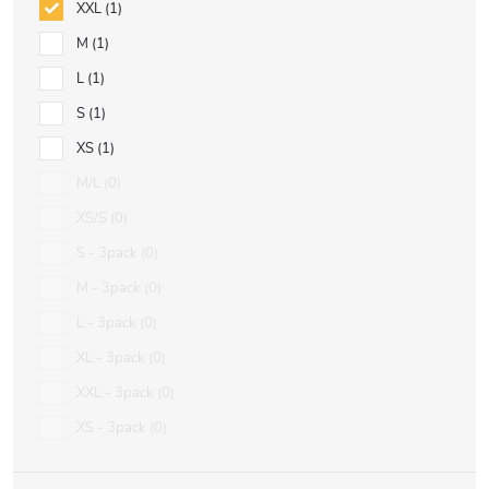
XXL
1
M
1
L
1
S
1
XS
1
M/L
0
XS/S
0
S - 3pack
0
M - 3pack
0
L - 3pack
0
XL - 3pack
0
XXL - 3pack
0
XS - 3pack
0