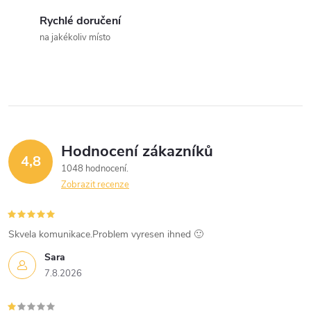
c
Rychlé doručení
na jakékoliv místo
í
p
r
v
Hodnocení zákazníků
k
4,8
1048 hodnocení
y
Zobrazit recenze
v
Skvela komunikace.Problem vyresen ihned 🙂
ý
Sara
p
7.8.2026
i