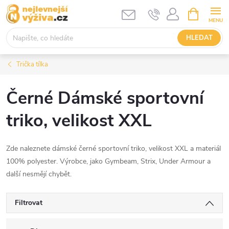
Přejít
NÁKUPNÍ
KOŠÍK
na
obsah
HLEDAT
Trička tílka
Černé Dámské sportovní
triko, velikost XXL
Zde naleznete dámské černé sportovní triko, velikost XXL a materiál
100% polyester. Výrobce, jako Gymbeam, Strix, Under Armour a
další nesmějí chybět.
Filtrovat