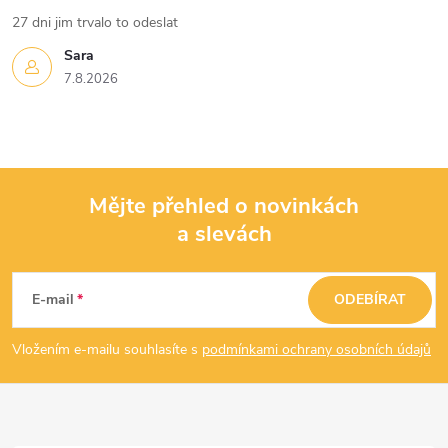
s
27 dni jim trvalo to odeslat
u
Sara
7.8.2026
Mějte přehled o novinkách
a slevách
Z
á
E-mail
ODEBÍRAT
p
Vložením e-mailu souhlasíte s
podmínkami ochrany osobních údajů
a