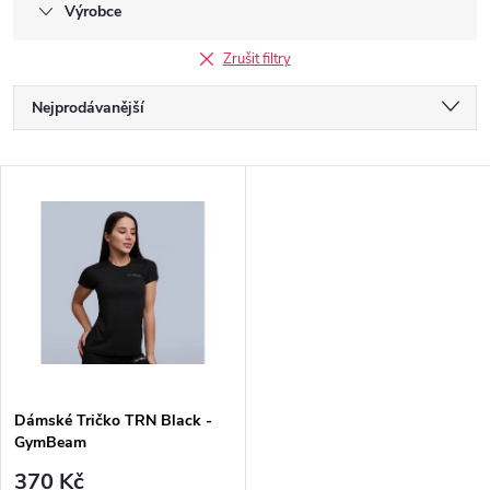
Výrobce
Zrušit filtry
Ř
Nejprodávanější
a
Nejlevnější
V
Nejdražší
z
ý
Abecedně
e
p
n
i
í
s
p
Dámské Tričko TRN Black -
GymBeam
p
370 Kč