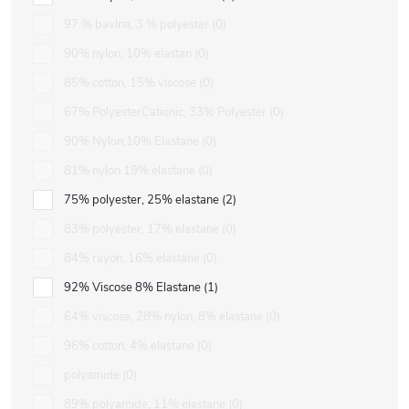
97 % bavlna, 3 % polyester
0
90% nylon, 10% elastan
0
85% cotton, 15% viscose
0
67% PolyesterCationic, 33% Polyester
0
90% Nylon,10% Elastane
0
81% nylon 19% elastane
0
75% polyester, 25% elastane
2
83% polyester, 17% elastane
0
84% rayon, 16% elastane
0
92% Viscose 8% Elastane
1
64% viscose, 28% nylon, 8% elastane
0
96% cotton, 4% elastane
0
polyamide
0
89% polyamide, 11% elastane
0