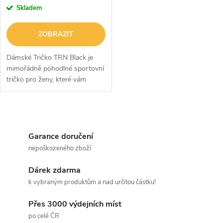
r
r
Skladem
o
o
ZOBRAZIT
d
d
Dámské Tričko TRN Black je
u
mimořádně pohodlné sportovní
tričko pro ženy, které vám
u
poslouží i při tréninku, ale
k
zamilujete si ho i jako vkusný
k
kousek na běžné nošení. Tričko
O
t
je...
t
v
Garance doručení
ů
nepoškozeného zboží
ů
l
Dárek zdarma
á
k vybraným produktům a nad určitou částku!
d
Přes 3000 výdejních míst
a
po celé ČR