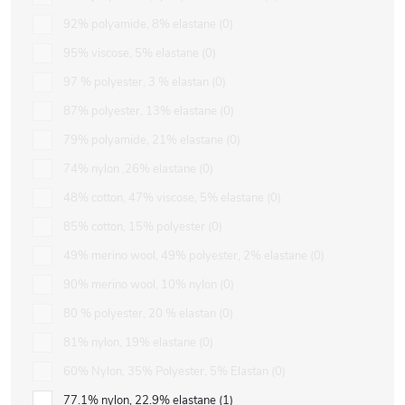
92% polyamide, 8% elastane
0
95% viscose, 5% elastane
0
97 % polyester, 3 % elastan
0
87% polyester, 13% elastane
0
79% polyamide, 21% elastane
0
74% nylon ,26% elastane
0
48% cotton, 47% viscose, 5% elastane
0
85% cotton, 15% polyester
0
49% merino wool, 49% polyester, 2% elastane
0
90% merino wool, 10% nylon
0
80 % polyester, 20 % elastan
0
81% nylon, 19% elastane
0
60% Nylon, 35% Polyester, 5% Elastan
0
77.1% nylon, 22.9% elastane
1