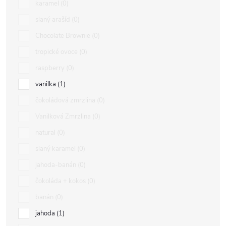
karamel
0
slaný arašíd
0
Chocolate Brownie
0
tropické ovoce
0
raspberry
0
vanilka
1
čokoládová zmrzlina
0
Vanilková Zmrzlina
0
natural
0
slaný karamel
0
jahoda-banán
0
čokoláda + kokos
0
banán
0
jahoda
1