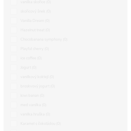
vanilka skořice
0
skořicový šnek
0
Vanilla Dream
0
Hazelnut treat
0
Chocobanana symphony
0
Playful cherry
0
ice coffee
0
Jogurt
0
vanilkový koktejl
0
broskvový jogurt
0
kiwi banan
0
med vanilka
0
vanilka hruška
0
Karamel s čokoládou
0