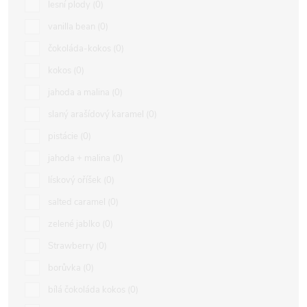
lesní plody
0
vanilla bean
0
čokoláda-kokos
0
kokos
0
jahoda a malina
0
slaný arašídový karamel
0
pistácie
0
jahoda + malina
0
lískový oříšek
0
salted caramel
0
zelené jablko
0
Strawberry
0
borůvka
0
bílá čokoláda kokos
0