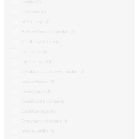
cookies
0
lesní směs
0
oříšek-nugát
0
Brownie Double Chocolate
0
Raspberry-Cream
0
stracciatella
0
Toffe-Caramel
0
Čokoláda s arašídovým máslem
0
pistácie+kokos
0
višeň+jogurt
0
čokoládové brownies
0
čokoláda-nugát
0
Strawberry milkshake
0
jahoda-vanilka
0