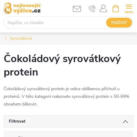
Přejít
NÁKUPNÍ
KOŠÍK
na
obsah
HLEDAT
Syrovátkové
Čokoládový syrovátkový
protein
Čokoládový syrovátkový protein je velice oblíbenou příchutí u
proteinů. V této kategorii naleznete syrovátkový protein s 50-69%
obsahem bílkovin.
Filtrovat