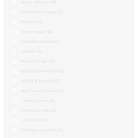
apple-cinnamon
0
blackcurrant-yogurt
0
hazelnut
0
cherry-yogurt
0
pistachios-coconut
0
tiramisu
0
Malinový jogurt
0
jahoda/bílá čokoláda
0
jahoda & smetana
0
slaný karamel bandit
0
vanilkový krém
0
krémová vanilka
0
Lesní Ovoce
0
čokoládové hedvábí
0