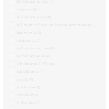
bílá čokoláda-borůvka
0
citronový koláč
0
bílá čokoláda-jahoda
0
bílá-čokoláda křupky, bílá čokoláda-karamel-arašídy
0
broskvový čaj
0
citrón limetka
0
millionaire's shortbread
0
bílá čokoláda malina
0
čokoláda lískový oříšek
0
čokoláda kokos
0
sušenka
0
jahoda stévie
0
čokoláda stévie
0
vanilka stévie
0