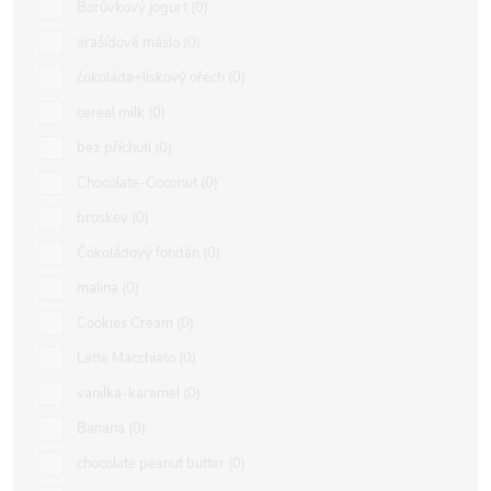
Borůvkový jogurt
0
arašídové máslo
0
čokoláda+lískový ořech
0
cereal milk
0
bez příchuti
0
Chocolate-Coconut
0
broskev
0
Čokoládový fondán
0
malina
0
Cookies Cream
0
Latte Macchiato
0
vanilka-karamel
0
Banana
0
chocolate peanut butter
0