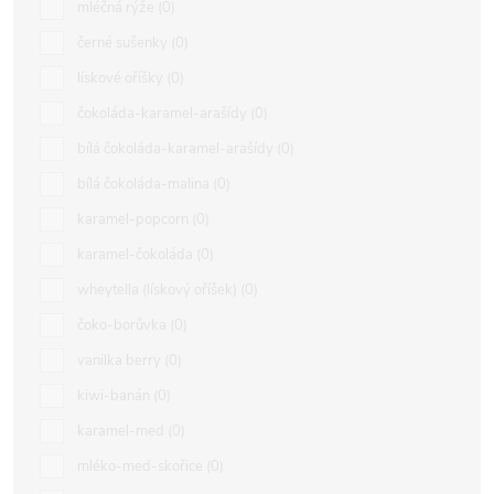
mléčná rýže
0
černé sušenky
0
lískové oříšky
0
čokoláda-karamel-arašídy
0
bílá čokoláda-karamel-arašídy
0
bílá čokoláda-malina
0
karamel-popcorn
0
karamel-čokoláda
0
wheytella (lískový oříšek)
0
čoko-borůvka
0
vanilka berry
0
kiwi-banán
0
karamel-med
0
mléko-med-skořice
0