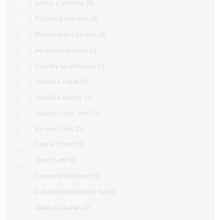
Jahody a smetana
0
Pistáciová zmrzlina
0
Přirozeně bez příchuti
0
perfektní čokoláda
0
Sušenky se smetanou
0
čokoláda-kitkat
0
čokoláda-bounty
0
cookies cream-oreo
0
karamel-lotus
0
Cookie Cream
0
Choco Latte
0
Cookies and Dream
0
Dubajský čokoládový styl
0
Vanilkový banán
0