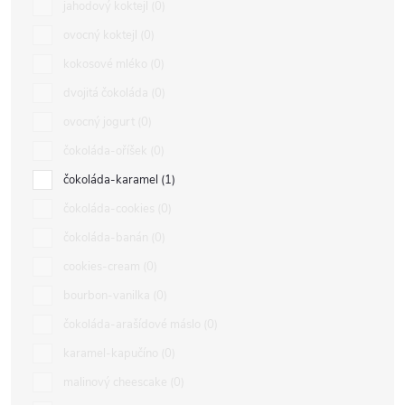
jahodový koktejl
0
ovocný koktejl
0
kokosové mléko
0
dvojitá čokoláda
0
ovocný jogurt
0
čokoláda-oříšek
0
čokoláda-karamel
1
čokoláda-cookies
0
čokoláda-banán
0
cookies-cream
0
bourbon-vanilka
0
čokoláda-arašídové máslo
0
karamel-kapučíno
0
malinový cheescake
0