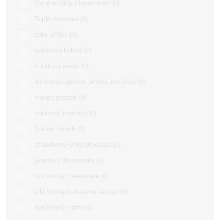
Slané arašídy s karamelem
0
Triple chocolate
0
čoko-oříšek
0
banánový koktejl
0
burákový máslo
0
lesní směs (malina, jahoda, borůvka)
0
mango passion
0
malinová limonáda
0
Snicker doodle
0
strawberry white chocolate
0
jahodový cheesecake
0
borůvkový cheesecake
0
bílá čokoláda-karamel-arašíd
0
borůvkový muffin
0