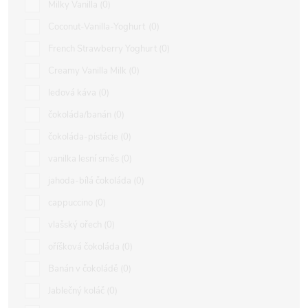
Milky Vanilla
0
Coconut-Vanilla-Yoghurt
0
French Strawberry Yoghurt
0
Creamy Vanilla Milk
0
ledová káva
0
čokoláda/banán
0
čokoláda-pistácie
0
vanilka lesní směs
0
jahoda-bílá čokoláda
0
cappuccino
0
vlašský ořech
0
oříšková čokoláda
0
Banán v čokoládě
0
Jablečný koláč
0