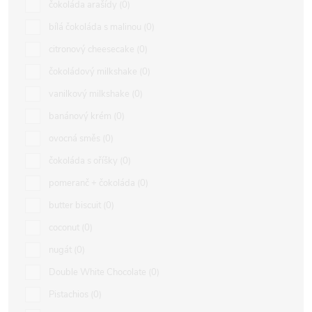
čokoláda arašídy
0
bílá čokoláda s malinou
0
citronový cheesecake
0
čokoládový milkshake
0
vanilkový milkshake
0
banánový krém
0
ovocná směs
0
čokoláda s oříšky
0
pomeranč + čokoláda
0
butter biscuit
0
coconut
0
nugát
0
Double White Chocolate
0
Pistachios
0