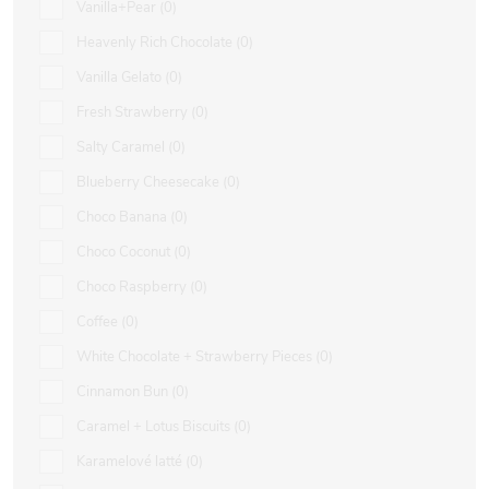
Vanilla+Pear
0
Heavenly Rich Chocolate
0
Vanilla Gelato
0
Fresh Strawberry
0
Salty Caramel
0
Blueberry Cheesecake
0
Choco Banana
0
Choco Coconut
0
Choco Raspberry
0
Coffee
0
White Chocolate + Strawberry Pieces
0
Cinnamon Bun
0
Caramel + Lotus Biscuits
0
Karamelové latté
0