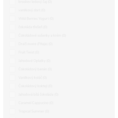
broskev ledový čaj
0
vanilkový dort
0
Wild Berries Yogurt
0
čokoláda třešeň
0
Čokoládové sušenky a krém
0
Dračí ovoce (Pitaja)
0
Fruit Twist
0
Jahodové Oplatky
0
Čokoládový banán
0
Vanilkový koláč
0
Čokoládový koktejl
0
Jahodová bílá čokoláda
0
Caramel Cappucino
0
Tropical Summer
0