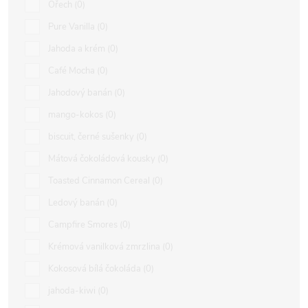
Ořech
0
Pure Vanilla
0
Jahoda a krém
0
Café Mocha
0
Jahodový banán
0
mango-kokos
0
biscuit, černé sušenky
0
Mátová čokoládová kousky
0
Toasted Cinnamon Cereal
0
Ledový banán
0
Campfire Smores
0
Krémová vanilková zmrzlina
0
Kokosová bílá čokoláda
0
jahoda-kiwi
0