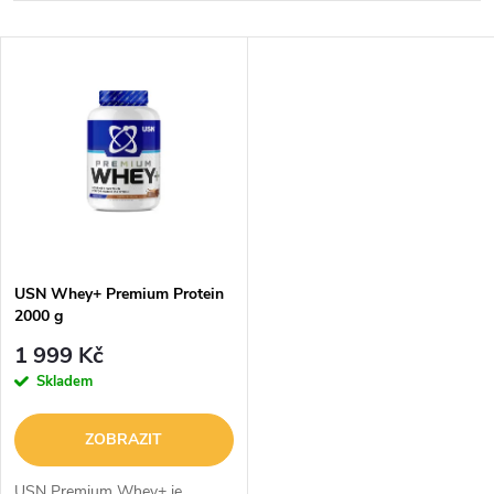
a
Nejlevnější
V
Nejdražší
z
ý
Abecedně
e
p
n
i
í
s
p
USN Whey+ Premium Protein
2000 g
p
r
1 999 Kč
r
Skladem
o
o
ZOBRAZIT
d
USN Premium Whey+ je