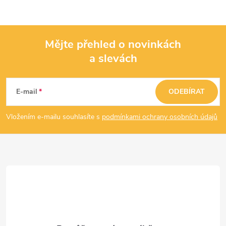
Mějte přehled o novinkách
a slevách
Z
á
E-mail
ODEBÍRAT
p
Vložením e-mailu souhlasíte s
podmínkami ochrany osobních údajů
a
t
í