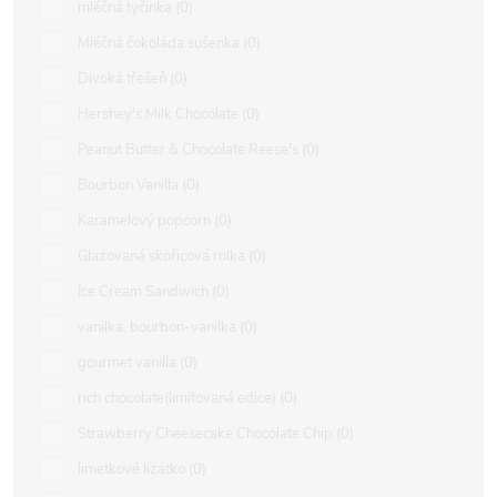
mléčná tyčinka
0
Mléčná čokoláda sušenka
0
Divoká třešeň
0
Hershey's Milk Chocolate
0
Peanut Butter & Chocolate Reese's
0
Bourbon Vanilla
0
Karamelový popcorn
0
Glazovaná skořicová rolka
0
Ice Cream Sandwich
0
vanilka, bourbon-vanilka
0
gourmet vanilla
0
rich chocolate(limitovaná edice)
0
Strawberry Cheesecake Chocolate Chip
0
limetkové lízátko
0