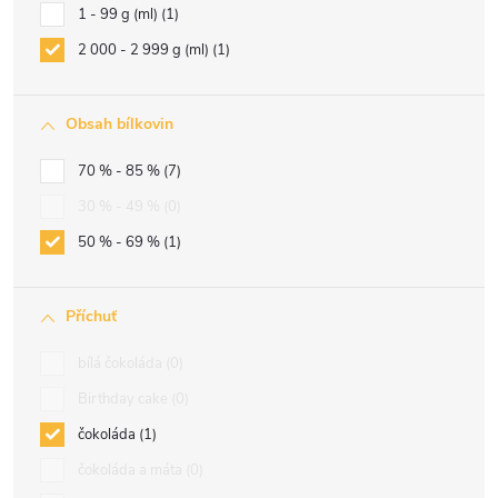
1 - 99 g (ml)
1
2 000 - 2 999 g (ml)
1
Obsah bílkovin
70 % - 85 %
7
30 % - 49 %
0
50 % - 69 %
1
Příchuť
bílá čokoláda
0
Birthday cake
0
čokoláda
1
čokoláda a máta
0