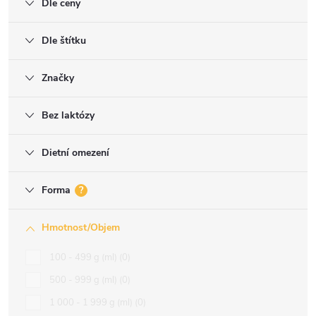
Dle ceny
Dle štítku
Značky
Bez laktózy
Dietní omezení
Forma
?
Hmotnost/Objem
100 - 499 g (ml)
0
500 - 999 g (ml)
0
1 000 - 1 999 g (ml)
0