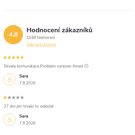
r
v
Hodnocení zákazníků
k
4,8
1048 hodnocení
y
Zobrazit recenze
v
Skvela komunikace.Problem vyresen ihned 🙂
ý
Sara
p
7.8.2026
i
s
27 dni jim trvalo to odeslat
u
Sara
7.8.2026