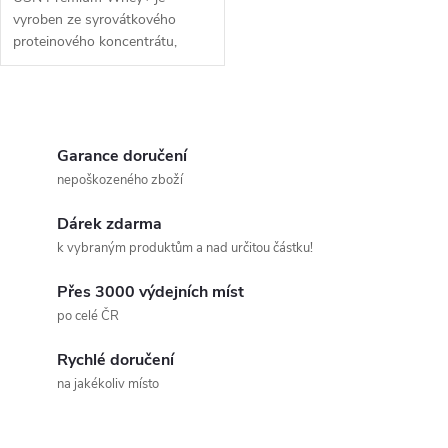
d
u
vyroben ze syrovátkového
proteinového koncentrátu,
u
který Vám poskytne až 21 g
k
bílkovin na porci.
k
O
t
t
v
Garance doručení
ů
nepoškozeného zboží
ů
l
Dárek zdarma
á
k vybraným produktům a nad určitou částku!
d
Přes 3000 výdejních míst
a
po celé ČR
c
Rychlé doručení
na jakékoliv místo
í
p