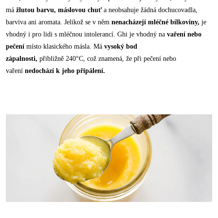
má
žlutou barvu, máslovou chuť
a neobsahuje žádná dochucovadla,
barviva ani aromata. Jelikož se v něm
nenacházejí mléčné bílkoviny,
je
vhodný i pro lidi s mléčnou intolerancí. Ghi je vhodný na
vaření nebo
pečení
místo klasického másla. Má
vysoký bod
zápalnosti,
přibližně 240°C, což znamená, že při pečení nebo
vaření
nedochází k jeho připálení.