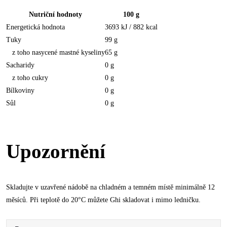
Nutriční hodnoty
100 g
Energetická hodnota
3693 kJ / 882 kcal
Tuky
99 g
z toho nasycené mastné kyseliny
65 g
Sacharidy
0 g
z toho cukry
0 g
Bílkoviny
0 g
Sůl
0 g
Upozornění
Skladujte v uzavřené nádobě na chladném a temném místě minimálně 12
měsíců. Při teplotě do 20°C můžete Ghi skladovat i mimo ledničku.