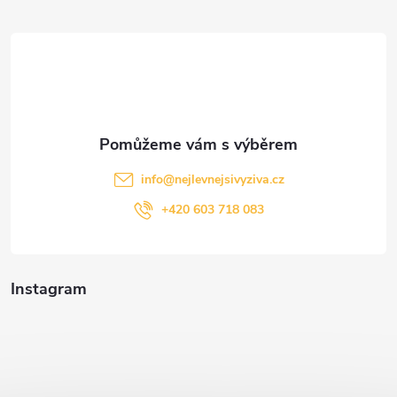
t
í
info
@
nejlevnejsivyziva.cz
+420 603 718 083
Instagram