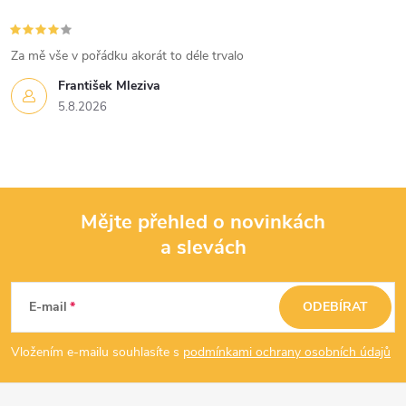
Za mě vše v pořádku akorát to déle trvalo
František Mleziva
5.8.2026
Mějte přehled o novinkách
a slevách
Z
á
E-mail
ODEBÍRAT
p
Vložením e-mailu souhlasíte s
podmínkami ochrany osobních údajů
a