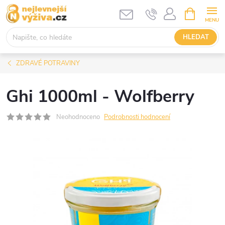
Přejít
NÁKUPNÍ
KOŠÍK
na
obsah
HLEDAT
ZDRAVÉ POTRAVINY
Ghi 1000ml - Wolfberry
Neohodnoceno
Podrobnosti hodnocení