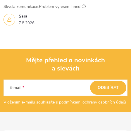
s
Skvela komunikace.Problem vyresen ihned 🙂
u
Sara
7.8.2026
Mějte přehled o novinkách
a slevách
Z
á
E-mail
ODEBÍRAT
p
Vložením e-mailu souhlasíte s
podmínkami ochrany osobních údajů
a