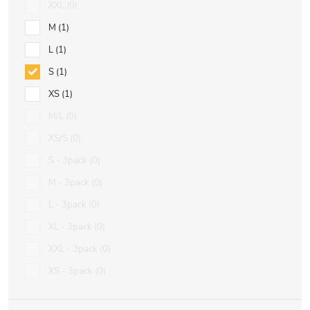
XXL
0
M
1
L
1
S
1
XS
1
M/L
0
XS/S
0
S - 3pack
0
M - 3pack
0
L - 3pack
0
XL - 3pack
0
XXL - 3pack
0
XS - 3pack
0