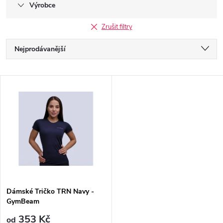
Výrobce
Zrušit filtry
Ř
Nejprodávanější
a
Nejlevnější
V
Nejdražší
z
ý
Abecedně
e
p
n
i
í
s
p
Dámské Tričko TRN Navy -
GymBeam
p
353 Kč
od