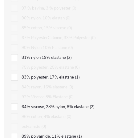
97 % bavlna, 3 % polyester
0
90% nylon, 10% elastan
0
85% cotton, 15% viscose
0
67% PolyesterCationic, 33% Polyester
0
90% Nylon,10% Elastane
0
81% nylon 19% elastane
2
75% polyester, 25% elastane
0
83% polyester, 17% elastane
1
84% rayon, 16% elastane
0
92% Viscose 8% Elastane
0
64% viscose, 28% nylon, 8% elastane
2
96% cotton, 4% elastane
0
polyamide
0
89% polyamide, 11% elastane
1