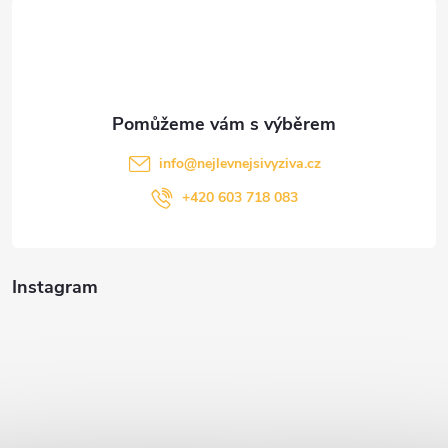
t
í
info
@
nejlevnejsivyziva.cz
+420 603 718 083
Instagram