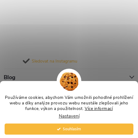
Sledovat na Instagramu
Blog
Informace pro vás
Používáme cookies, abychom Vám umožnili pohodlné prohlížení
webu a díky analýze provozu webu neustále zlepšovali jeho
funkce, výkon a použitelnost.
Více informací
Nastavení
Copyright 2026
Nejlevnější Výživa
. Všechna práva vyhrazena.
Vytvořil Shoptet
Souhlasím