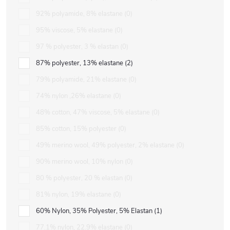
92% polyamide, 8% elastane
0
95% viscose, 5% elastane
0
97 % polyester, 3 % elastan
0
87% polyester, 13% elastane
2
79% polyamide, 21% elastane
0
74% nylon ,26% elastane
0
48% cotton, 47% viscose, 5% elastane
0
85% cotton, 15% polyester
0
49% merino wool, 49% polyester, 2% elastane
0
90% merino wool, 10% nylon
0
80 % polyester, 20 % elastan
0
81% nylon, 19% elastane
0
60% Nylon, 35% Polyester, 5% Elastan
1
77.1% nylon, 22.9% elastane
0