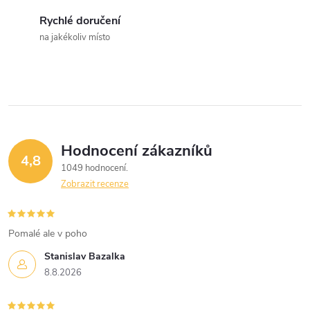
c
Rychlé doručení
na jakékoliv místo
í
p
r
v
Hodnocení zákazníků
k
4,8
1049 hodnocení
y
Zobrazit recenze
v
Pomalé ale v poho
ý
Stanislav Bazalka
p
8.8.2026
i