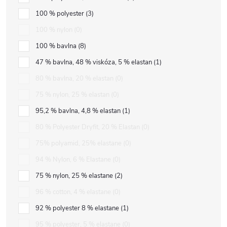
100 % polyester
3
100 % nylon
0
100 % bavlna
8
47 % bavlna, 48 % viskóza, 5 % elastan
1
80 % bavlna, 20 % elastan
0
75 % nylon, 25 % elastan
0
95,2 % bavlna, 4,8 % elastan
1
80 % Polyester Dryfit, 20 % Elastan
0
75% polyamid, 25% elastane
0
94 % Nylon, 6 % Elastane
0
75 % nylon, 25 % elastane
2
96 % cotton, 4 % elastane
0
92 % polyester 8 % elastane
1
95 % polyester, 5 % elastane
0