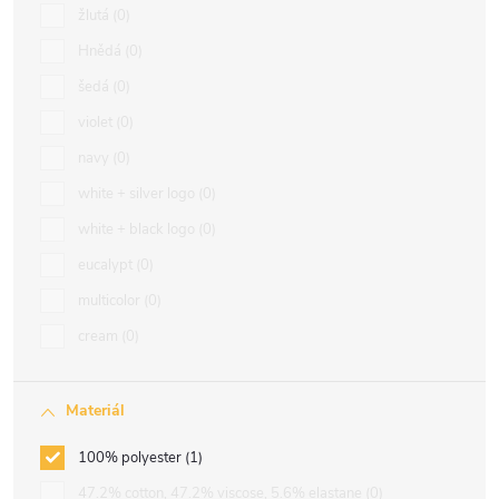
žlutá
0
Hnědá
0
šedá
0
violet
0
navy
0
white + silver logo
0
white + black logo
0
eucalypt
0
multicolor
0
cream
0
Materiál
100% polyester
1
47.2% cotton, 47.2% viscose, 5.6% elastane
0