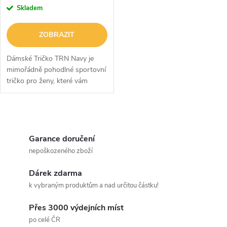
r
r
Skladem
o
o
ZOBRAZIT
d
d
Dámské Tričko TRN Navy je
u
mimořádně pohodlné sportovní
tričko pro ženy, které vám
u
poslouží i při tréninku, ale
k
zamilujete si ho i jako vkusný
k
kousek na běžné nošení. Tričko
O
t
je...
t
v
Garance doručení
ů
nepoškozeného zboží
ů
l
Dárek zdarma
á
k vybraným produktům a nad určitou částku!
d
Přes 3000 výdejních míst
a
po celé ČR