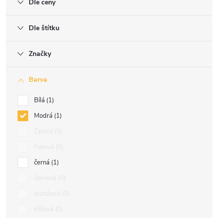
Dle ceny
Dle štítku
Značky
Barva
Bílá
1
Modrá
1
Zelená
0
Fialová
0
černá
1
červená
0
oranžová
0
růžová
0