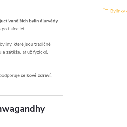
Bylinky 
juctívanějších bylin ájurvédy
po tisíce let.
byliny, které jsou tradičně
u a zátěže
, ať už fyzické,
podporuje
celkové zdraví,
ashwagandhy