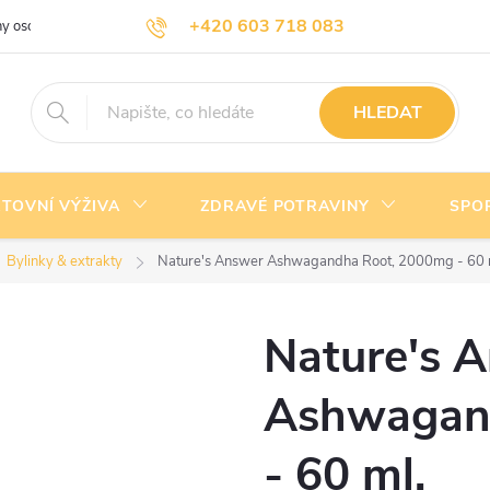
+420 603 718 083
y osobních údajů
Doprava a platba
Kontakty
info@nejlevnejsivyziva.cz
HLEDAT
TOVNÍ VÝŽIVA
ZDRAVÉ POTRAVINY
SPO
Bylinky & extrakty
Nature's Answer Ashwagandha Root, 2000mg - 60 
Nature's 
Ashwagan
- 60 ml.