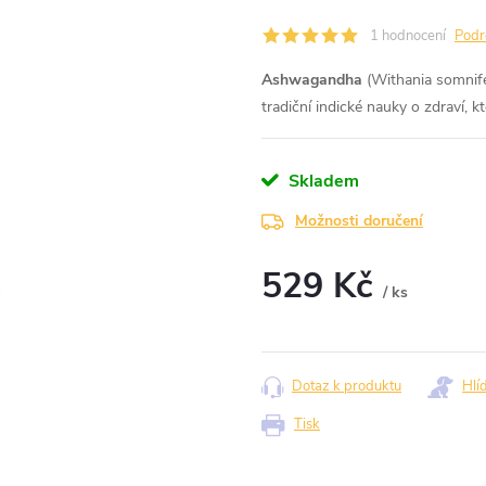
1 hodnocení
Podr
Ashwagandha
(Withania somnife
tradiční indické nauky o zdraví, kt
Skladem
Možnosti doručení
529 Kč
/ ks
Měrná
cena:
Dotaz k produktu
Hlí
Tisk