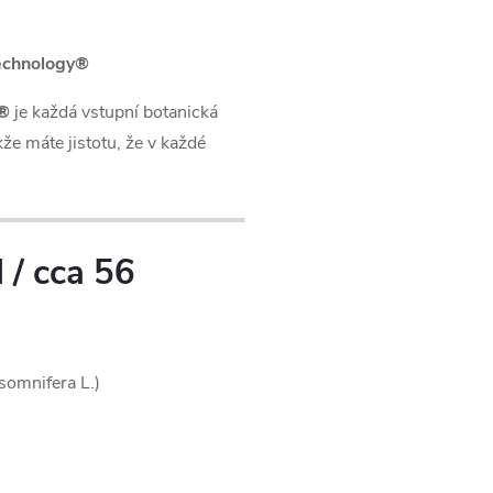
Technology®
y®
je každá vstupní botanická
akže máte jistotu, že v každé
 / cca 56
somnifera L.)