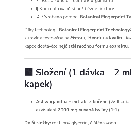
💧 Bez alkoholu – šetrné k organismu
🧪 Koncentrovanější než běžné tinktury
🔬 Vyrobeno pomocí
Botanical Fingerprint 
Díky technologii
Botanical Fingerprint Technolog
surovina testována na
čistotu, identitu a kvalitu
, t
kapce dostáváte
nejčistší možnou formu extraktu
.
🟩 Složení (1 dávka – 2 ml
kapek)
Ashwagandha – extrakt z kořene
(Withania 
ekvivalent
2000 mg sušené byliny (1:1)
Další složky:
rostlinný glycerin, čištěná voda