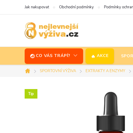
Přejít
Jak nakupovat
Obchodní podmínky
Podmínky ochran
na
obsah
CO VÁS TRÁPÍ?
AKCE
SPOR
SPORTOVNÍ VÝŽIVA
EXTRAKTY A ENZYMY
Domů
Tip