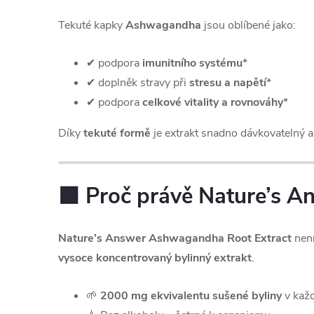
Tekuté kapky
Ashwagandha
jsou oblíbené jako:
✔ podpora
imunitního systému
*
✔ doplněk stravy při
stresu a napětí
*
✔ podpora
celkové vitality a rovnováhy
*
Díky
tekuté formě
je extrakt snadno dávkovatelný a 
🟩 Proč právě Nature’s A
Nature’s Answer Ashwagandha Root Extract
není
vysoce koncentrovaný bylinný extrakt
.
🌱
2000 mg ekvivalentu sušené byliny
v každ