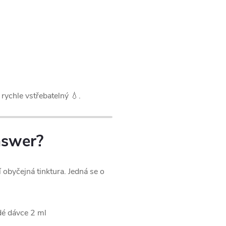
rychle vstřebatelný 💧.
nswer?
 obyčejná tinktura. Jedná se o
é dávce 2 ml