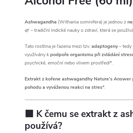
Alcohol Free (60 ml)
Ashwagandha
(Withania somnifera) je jednou z
ne
🌿 – tradiční indické nauky o zdraví, která se používá 
Tato rostlina je řazena mezi tzv.
adaptogeny
– tedy 
využívány k
podpoře organismu při zvládání stres
psychické, emoční nebo vlivem prostředí*.
Extrakt z kořene ashwagandhy Nature’s Answer
pohodu a vyváženou reakci na stres
*.
🟩 K čemu se extrakt z 
používá?