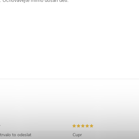
. Uchovávejte mimo dosah dětí.
trvalo to odeslat
Cupr