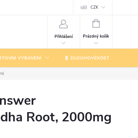
CZK
NÁKUPNÍ
KOŠÍK
Prázdný košík
Přihlášení
RTOVNÍ VYBAVENÍ
🧬 DLOUHOVĚKOST
K
ml.
Answer
dha Root, 2000mg