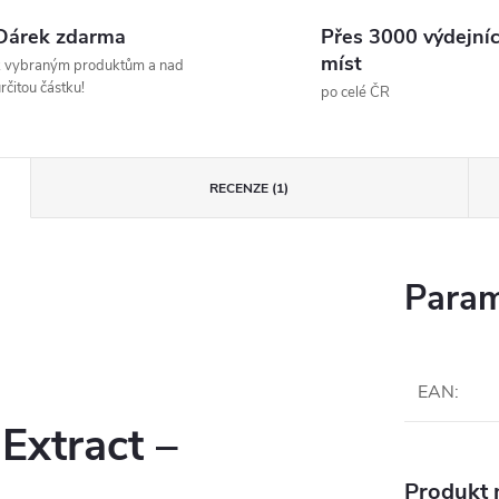
Dárek zdarma
Přes 3000 výdejní
míst
k vybraným produktům a nad
rčitou částku!
po celé ČR
RECENZE (1)
Param
EAN
:
xtract –
Produkt n