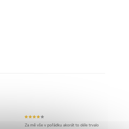
Za mě vše v pořádku akorát to déle trvalo