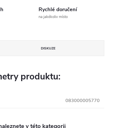
ch
Rychlé doručení
na jakékoliv místo
DISKUZE
etry produktu:
083000005770
aleznete v této kategorii