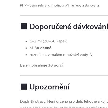
RHP – denní referenční hodnota příjmu nebyla stanovena.
🟩 Doporučené dávkován
1–2 ml (28–56 kapek)
až
3× denně
rozmíchat v malém množství vody 💧
Balení obsahuje
30 porcí
.
🟩 Upozornění
Doplněk stravy. Není určeno pro děti, těhotné a kojí