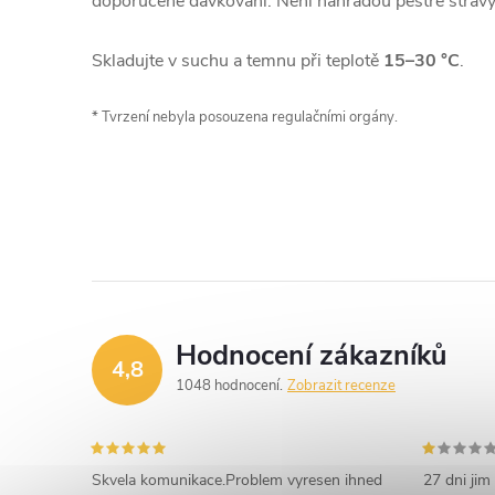
doporučené dávkování. Není náhradou pestré stravy
Skladujte v suchu a temnu při teplotě
15–30 °C
.
* Tvrzení nebyla posouzena regulačními orgány.
Hodnocení zákazníků
4,8
1048 hodnocení
Zobrazit recenze
Skvela komunikace.Problem vyresen ihned
27 dni jim 