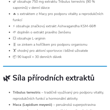
🌿 obsahuje 750 mg extraktu Tribulus terrestris (90 %
saponinů) v denní dávce
🔥 s extraktem z Macy pro podporu vitality a reprodukčních
funkcí
⚡ obsahuje značkový extrakt Ashwagandha KSM-66®
🌱 doplněn o extrakt pravého ženšenu
💥 obsahuje L-arginin
🧬 se zinkem a hořčíkem pro podporu organismu
🏋️ vhodný pro aktivní sportovce i běžné uživatele
📦 90 kapslí = 30 denních dávek
🌿 Síla přírodních extraktů
Tribulus terrestris
– tradičně využívaný pro podporu vitality,
reprodukčních funkcí a hormonální aktivity.
Maca (Lepidium meyenii)
– peruánská superpotravina