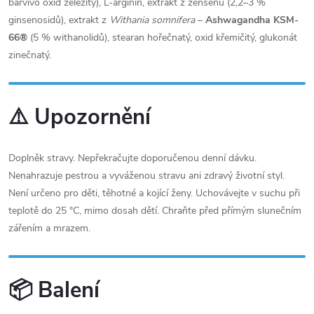
barvivo oxid železitý), L-arginin, extrakt z ženšenu (2,2–3 %
ginsenosidů), extrakt z
Withania somnifera
–
Ashwagandha KSM-
66®
(5 % withanolidů), stearan hořečnatý, oxid křemičitý, glukonát
zinečnatý.
⚠️ Upozornění
Doplněk stravy. Nepřekračujte doporučenou denní dávku.
Nenahrazuje pestrou a vyváženou stravu ani zdravý životní styl.
Není určeno pro děti, těhotné a kojící ženy. Uchovávejte v suchu při
teplotě do 25 °C, mimo dosah dětí. Chraňte před přímým slunečním
zářením a mrazem.
📦 Balení