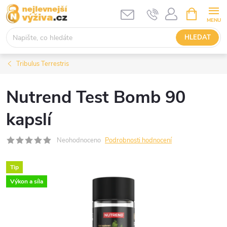
Přejít
NÁKUPNÍ
KOŠÍK
na
obsah
HLEDAT
Tribulus Terrestris
Nutrend Test Bomb 90
kapslí
Neohodnoceno
Podrobnosti hodnocení
Tip
Výkon a síla