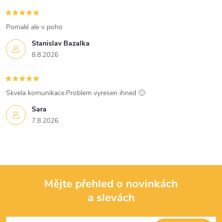
Pomalé ale v poho
Stanislav Bazalka
8.8.2026
Skvela komunikace.Problem vyresen ihned 🙂
Sara
7.8.2026
Mějte přehled o novinkách
a slevách
Z