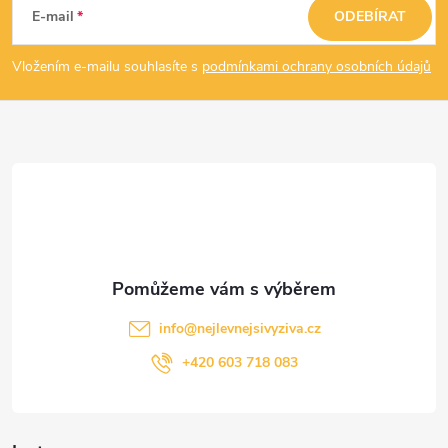
á
E-mail
ODEBÍRAT
p
Vložením e-mailu souhlasíte s
podmínkami ochrany osobních údajů
a
t
í
info
@
nejlevnejsivyziva.cz
+420 603 718 083