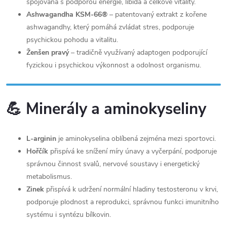
spojovaná s podporou energie, libida a celkové vitality.
Ashwagandha KSM-66®
– patentovaný extrakt z kořene
ashwagandhy, který pomáhá zvládat stres, podporuje
psychickou pohodu a vitalitu.
Ženšen pravý
– tradičně využívaný adaptogen podporující
fyzickou i psychickou výkonnost a odolnost organismu.
💪 Minerály a aminokyseliny
L-arginin
je aminokyselina oblíbená zejména mezi sportovci.
Hořčík
přispívá ke snížení míry únavy a vyčerpání, podporuje
správnou činnost svalů, nervové soustavy i energetický
metabolismus.
Zinek
přispívá k udržení normální hladiny testosteronu v krvi,
podporuje plodnost a reprodukci, správnou funkci imunitního
systému i syntézu bílkovin.