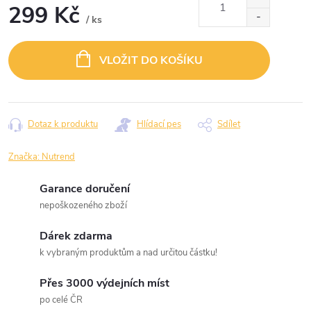
299 Kč
/ ks
Měrná
cena:
VLOŽIT DO KOŠÍKU
Dotaz k produktu
Hlídací pes
Sdílet
Značka:
Nutrend
Garance doručení
nepoškozeného zboží
Dárek zdarma
k vybraným produktům a nad určitou částku!
Přes 3000 výdejních míst
po celé ČR