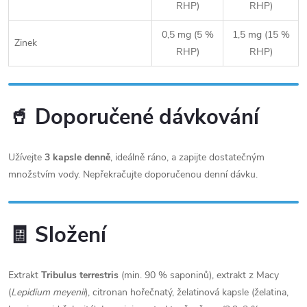
RHP)
RHP)
0,5 mg (5 %
1,5 mg (15 %
Zinek
RHP)
RHP)
🥤 Doporučené dávkování
Užívejte
3 kapsle denně
, ideálně ráno, a zapijte dostatečným
množstvím vody. Nepřekračujte doporučenou denní dávku.
🧾 Složení
Extrakt
Tribulus terrestris
(min. 90 % saponinů), extrakt z Macy
(
Lepidium meyenii
), citronan hořečnatý, želatinová kapsle (želatina,