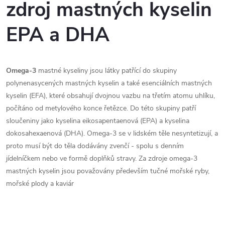
zdroj mastných kyselin
EPA a DHA
Omega-3
mastné kyseliny jsou látky patřící do skupiny
polynenasycených mastných kyselin a také esenciálních mastných
kyselin (EFA), které obsahují dvojnou vazbu na třetím atomu uhlíku,
počítáno od metylového konce řetězce. Do této skupiny patří
sloučeniny jako kyselina eikosapentaenová (EPA) a kyselina
dokosahexaenová (DHA). Omega-3 se v lidském těle nesyntetizují, a
proto musí být do těla dodávány zvenčí - spolu s denním
jídelníčkem nebo ve formě doplňků stravy. Za zdroje omega-3
mastných kyselin jsou považovány především tučné mořské ryby,
mořské plody a kaviár