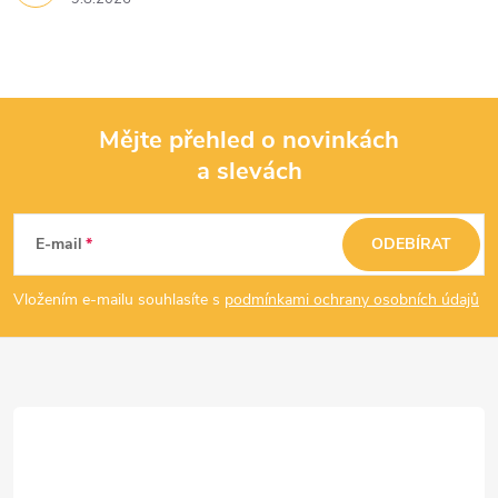
Mějte přehled o novinkách
a slevách
Z
á
E-mail
ODEBÍRAT
p
Vložením e-mailu souhlasíte s
podmínkami ochrany osobních údajů
a
t
í