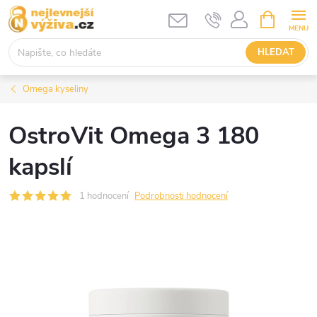
Přejít
NÁKUPNÍ
KOŠÍK
na
obsah
HLEDAT
Omega kyseliny
OstroVit Omega 3 180
kapslí
1 hodnocení
Podrobnosti hodnocení