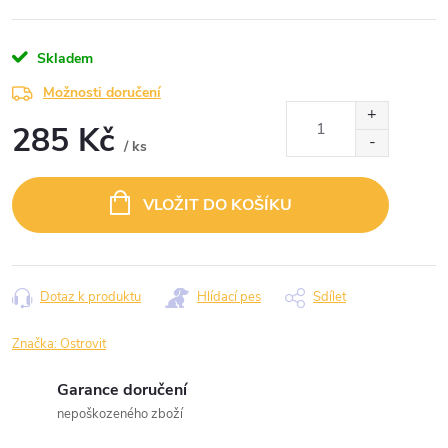
Skladem
Možnosti doručení
285 Kč
/ ks
Měrná
cena:
VLOŽIT DO KOŠÍKU
Dotaz k produktu
Hlídací pes
Sdílet
Značka:
Ostrovit
Garance doručení
nepoškozeného zboží