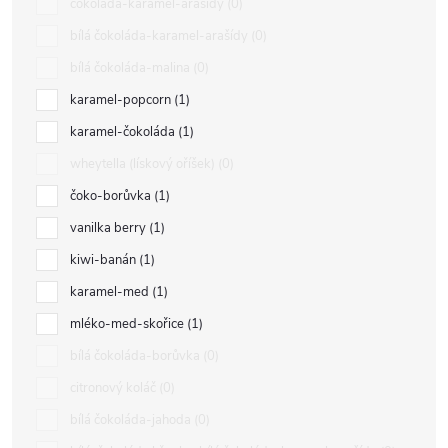
čokoláda-karamel-arašídy
0
bílá čokoláda-karamel-arašídy
0
bílá čokoláda-malina
0
karamel-popcorn
1
karamel-čokoláda
1
wheytella (lískový oříšek)
0
čoko-borůvka
1
vanilka berry
1
kiwi-banán
1
karamel-med
1
mléko-med-skořice
1
bílá čokoláda-borůvka
0
citronový koláč
0
bílá čokoláda-jahoda
0