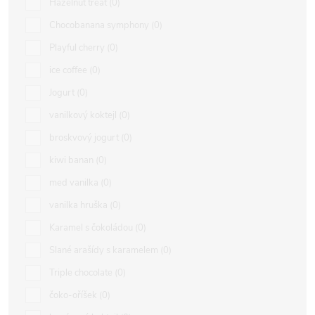
Hazelnut treat
0
Chocobanana symphony
0
Playful cherry
0
ice coffee
0
Jogurt
0
vanilkový koktejl
0
broskvový jogurt
0
kiwi banan
0
med vanilka
0
vanilka hruška
0
Karamel s čokoládou
0
Slané arašídy s karamelem
0
Triple chocolate
0
čoko-oříšek
0