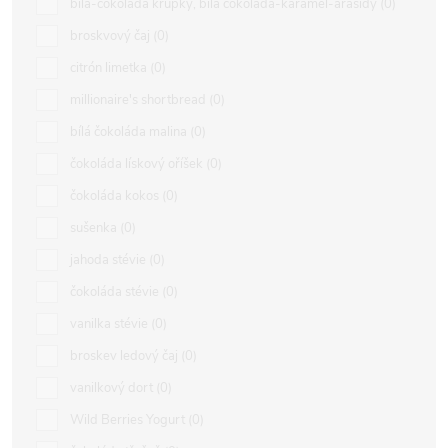
bílá-čokoláda křupky, bílá čokoláda-karamel-arašídy
0
broskvový čaj
0
citrón limetka
0
millionaire's shortbread
0
bílá čokoláda malina
0
čokoláda lískový oříšek
0
čokoláda kokos
0
sušenka
0
jahoda stévie
0
čokoláda stévie
0
vanilka stévie
0
broskev ledový čaj
0
vanilkový dort
0
Wild Berries Yogurt
0