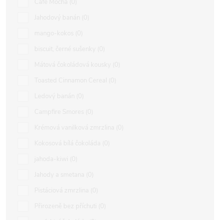
Café Mocha
0
Jahodový banán
0
mango-kokos
0
biscuit, černé sušenky
0
Mátová čokoládová kousky
0
Toasted Cinnamon Cereal
0
Ledový banán
0
Campfire Smores
0
Krémová vanilková zmrzlina
0
Kokosová bílá čokoláda
0
jahoda-kiwi
0
Jahody a smetana
0
Pistáciová zmrzlina
0
Přirozeně bez příchuti
0