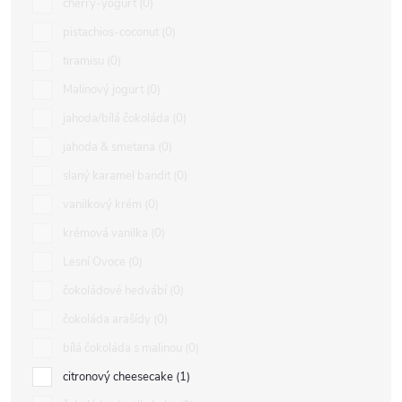
cherry-yogurt
0
pistachios-coconut
0
tiramisu
0
Malinový jogurt
0
jahoda/bílá čokoláda
0
jahoda & smetana
0
slaný karamel bandit
0
vanilkový krém
0
krémová vanilka
0
Lesní Ovoce
0
čokoládové hedvábí
0
čokoláda arašídy
0
bílá čokoláda s malinou
0
citronový cheesecake
1