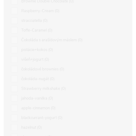
Brownie Double Chocolate
0
Raspberry-Cream
0
stracciatella
0
Toffe-Caramel
0
Čokoláda s arašídovým máslem
0
pistácie+kokos
0
višeň+jogurt
0
čokoládové brownies
0
čokoláda-nugát
0
Strawberry milkshake
0
jahoda-vanilka
0
apple-cinnamon
0
blackcurrant-yogurt
0
hazelnut
0