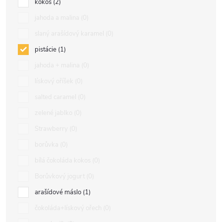
kokos
2
jahoda a malina
0
slaný arašídový karamel
0
pistácie
1
jahoda + malina
0
lískový oříšek
0
salted caramel
0
zelené jablko
0
Strawberry
0
borůvka
0
bílá čokoláda kokos
0
Borůvkový jogurt
0
arašídové máslo
1
čokoláda+lískový ořech
0