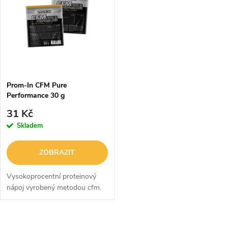
ý
Abecedně
e
p
n
i
í
s
p
Prom-In CFM Pure
Performance 30 g
p
r
31 Kč
r
Skladem
o
o
ZOBRAZIT
d
d
Vysokoprocentní proteinový
u
nápoj vyrobený metodou cfm.
u
k