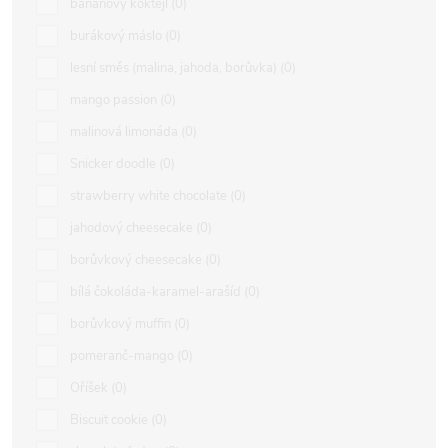
banánový koktejl
0
burákový máslo
0
lesní směs (malina, jahoda, borůvka)
0
mango passion
0
malinová limonáda
0
Snicker doodle
0
strawberry white chocolate
0
jahodový cheesecake
0
borůvkový cheesecake
0
bílá čokoláda-karamel-arašíd
0
borůvkový muffin
0
pomeranč-mango
0
Oříšek
0
Biscuit cookie
0