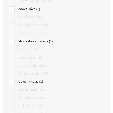
Creamy Vanilla Milk
0
ledová káva
1
čokoláda/banán
0
čokoláda-pistácie
0
vanilka lesní směs
0
jahoda-bílá čokoláda
1
cappuccino
0
vlašský ořech
0
oříšková čokoláda
0
Banán v čokoládě
0
Jablečný koláč
1
vanilka skořice
0
skořicový šnek
0
Vanilla Dream
0