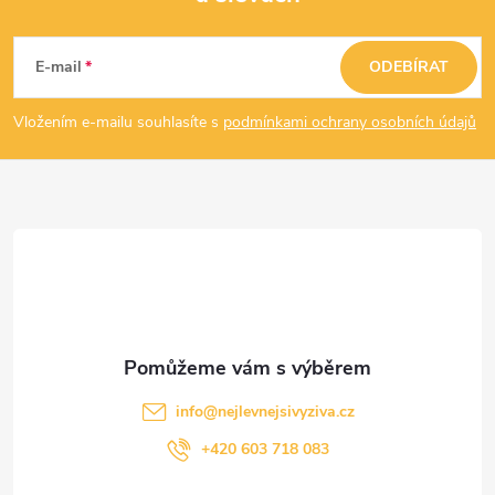
Z
á
E-mail
ODEBÍRAT
p
Vložením e-mailu souhlasíte s
podmínkami ochrany osobních údajů
a
t
í
info
@
nejlevnejsivyziva.cz
+420 603 718 083