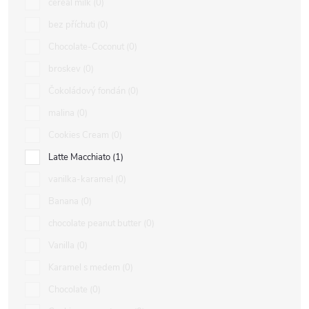
cereal milk
0
bez příchuti
0
Chocolate-Coconut
0
broskev
0
Čokoládový fondán
0
malina
0
Cookies Cream
0
Latte Macchiato
1
vanilka-karamel
0
Banana
0
chocolate peanut butter
0
Vanilla
0
Karamel s medem
0
Chocolate
0