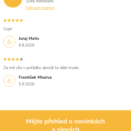
1046 hodnocení
y
Zobrazit recenze
v
Cupr
ý
Juraj Matis
p
6.8.2026
i
s
Za mě vše v pořádku akorát to déle trvalo
u
František Mleziva
5.8.2026
Mějte přehled o novinkách
a slevách