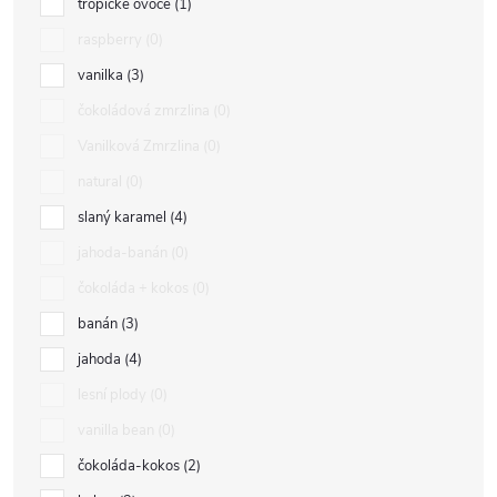
tropické ovoce
1
raspberry
0
vanilka
3
čokoládová zmrzlina
0
Vanilková Zmrzlina
0
natural
0
slaný karamel
4
jahoda-banán
0
čokoláda + kokos
0
banán
3
jahoda
4
lesní plody
0
vanilla bean
0
čokoláda-kokos
2