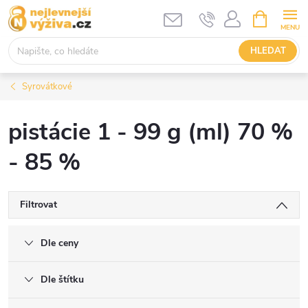
Přejít
NÁKUPNÍ
KOŠÍK
na
obsah
HLEDAT
Syrovátkové
pistácie 1 - 99 g (ml) 70 %
- 85 %
Filtrovat
Dle ceny
Dle štítku