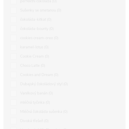
perfektní čokoláda
0
Sušenky se smetanou
0
čokoláda-kitkat
0
čokoláda-bounty
0
cookies cream-oreo
0
karamel-lotus
0
Cookie Cream
0
Choco Latte
0
Cookies and Dream
0
Dubajský čokoládový styl
0
Vanilkový banán
0
mléčná tyčinka
0
Mléčná čokoláda sušenka
0
Divoká třešeň
0