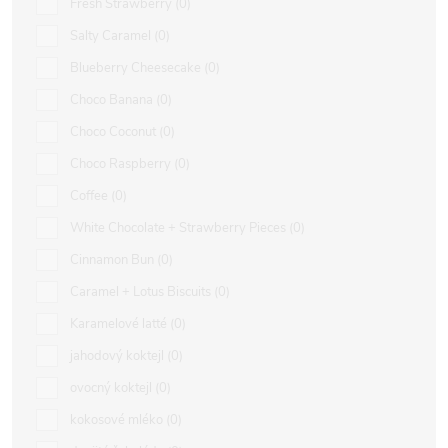
Fresh Strawberry
0
Salty Caramel
0
Blueberry Cheesecake
0
Choco Banana
0
Choco Coconut
0
Choco Raspberry
0
Coffee
0
White Chocolate + Strawberry Pieces
0
Cinnamon Bun
0
Caramel + Lotus Biscuits
0
Karamelové latté
0
jahodový koktejl
0
ovocný koktejl
0
kokosové mléko
0