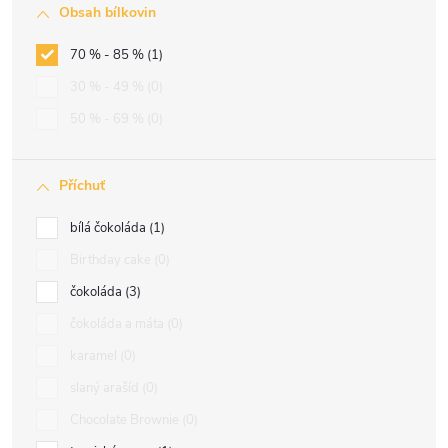
Obsah bílkovin
70 % - 85 %
1
30 % - 49 %
0
50 % - 69 %
0
Příchuť
bílá čokoláda
1
Birthday cake
0
čokoláda
3
čokoláda a máta
0
karamel
0
slaný arašíd
0
Chocolate Brownie
0