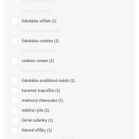
dvojitá čokoláda
0
ovocný jogurt
0
čokoláda-oříšek
1
čokoláda-karamel
0
čokoláda-cookies
1
čokoláda-banán
0
cookies-cream
2
bourbon-vanilka
0
čokoláda-arašídové máslo
1
karamel-kapučíno
1
malinový cheescake
1
mléčná rýže
1
černé sušenky
1
lískové oříšky
1