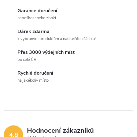
O
k
t
v
Garance doručení
t
nepoškozeného zboží
ů
l
ů
Dárek zdarma
á
k vybraným produktům a nad určitou částku!
d
Přes 3000 výdejních míst
a
po celé ČR
c
Rychlé doručení
na jakékoliv místo
í
p
r
v
Hodnocení zákazníků
k
4,8