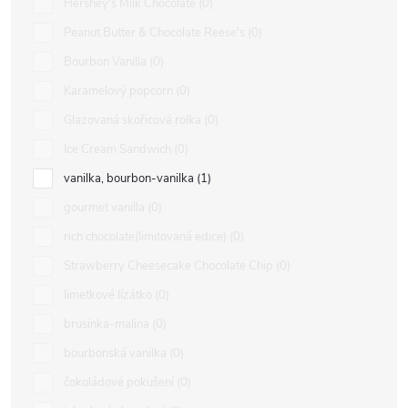
Hershey's Milk Chocolate
0
Peanut Butter & Chocolate Reese's
0
Bourbon Vanilla
0
Karamelový popcorn
0
Glazovaná skořicová rolka
0
Ice Cream Sandwich
0
vanilka, bourbon-vanilka
1
gourmet vanilla
0
rich chocolate(limitovaná edice)
0
Strawberry Cheesecake Chocolate Chip
0
limetkové lízátko
0
brusinka-malina
0
bourbonská vanilka
0
čokoládové pokušení
0