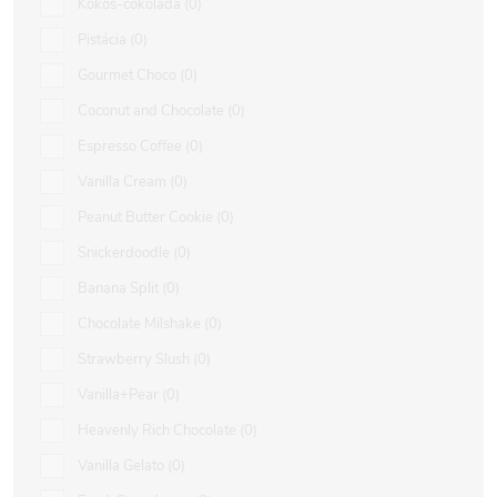
Kokos-čokoláda
0
Pistácia
0
Gourmet Choco
0
Coconut and Chocolate
0
Espresso Coffee
0
Vanilla Cream
0
Peanut Butter Cookie
0
Snickerdoodle
0
Banana Split
0
Chocolate Milshake
0
Strawberry Slush
0
Vanilla+Pear
0
Heavenly Rich Chocolate
0
Vanilla Gelato
0