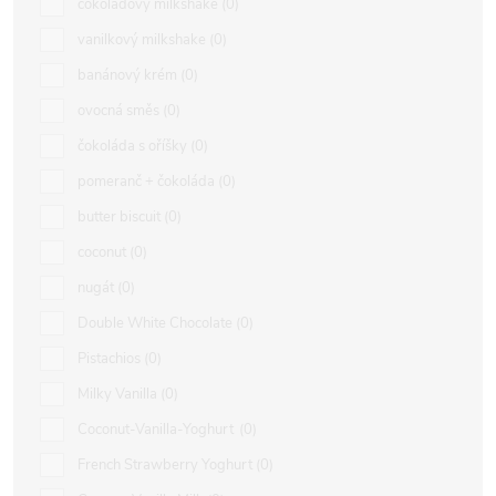
čokoládový milkshake
0
vanilkový milkshake
0
banánový krém
0
ovocná směs
0
čokoláda s oříšky
0
pomeranč + čokoláda
0
butter biscuit
0
coconut
0
nugát
0
Double White Chocolate
0
Pistachios
0
Milky Vanilla
0
Coconut-Vanilla-Yoghurt
0
French Strawberry Yoghurt
0