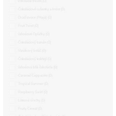
čokoláda třešeň
0
Čokoládové sušenky a krém
0
Dračí ovoce (Pitaja)
0
Fruit Twist
0
Jahodové Oplatky
0
Čokoládový banán
0
Vanilkový koláč
0
Čokoládový koktejl
0
Jahodová bílá čokoláda
0
Caramel Cappucino
0
Tropical Summer
0
Raspberry Swirl
0
Lískové ořechy
0
Fruity Cereal
0