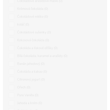
Čokoládové arašídové máslo
0
Krémová čokoláda
0
Čokoládové mléko
0
koláč
0
Čokoládové sušenky
0
Kokosová čokoláda
0
Čokoláda a lískové oříšky
0
Bílá čokoláda, karamel a arašídy
0
Banán jahodový
0
Čokoláda a kakao
0
Citronový jogurt
0
Ořech
0
Pure Vanilla
0
Jahoda a krém
0