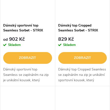
Dámský sportovní top
Dámský top Cropped
Seamless Sorbet - STRIX
Seamless Sorbet - STRIX
902 Kč
829 Kč
od
Skladem
Skladem
ZOBRAZIT
ZOBRAZIT
Dámský sportovní top
Dámský top Cropped Seamless
Seamless se zapínáním na zip
se zapínáním na zip je unikátní
je unikátní kousek, který
sportovní kousek, který
perfektně zapadne do vašeho
perfektně zapadne do vašeho
šatníku. Je z kombinace nylonu
šatníku. Je z kombinace nylonu
a elastanu, takže skvěle sedí
a elastanu, takže skvěle sedí...
postavě a...