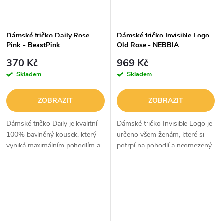
Dámské tričko Daily Rose
Dámské tričko Invisible Logo
Pink - BeastPink
Old Rose - NEBBIA
370 Kč
969 Kč
Skladem
Skladem
ZOBRAZIT
ZOBRAZIT
Dámské tričko Daily je kvalitní
Dámské tričko Invisible Logo je
100% bavlněný kousek, který
určeno všem ženám, které si
vyniká maximálním pohodlím a
potrpí na pohodlí a neomezený
stylovým vzhledem. Perfektně
pohyb. Je vyrobeno z
se hodí na trénink do fitka a
kombinace bavlny a elastanu.
další aktivity. Zpříjemnit...
Díky tomu je příjemné na těle
a...