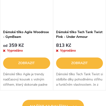
Dámské tílko Agile Woodrose
Dámské tílko Tech Tank Twist
- GymBeam
Pink - Under Armour
359 Kč
813 Kč
od
Vyprodáno
Vyprodáno
ZOBRAZIT
ZOBRAZIT
Dámské tílko Agile je trendy
Dámské tílko Tech Tank Twist si
nadčasový kousek s volným
oblíbíte díky pohodlnému střihu
střihem, který dokonale padne
a funkčním vlastnostem. Je z
každé postavě. Díky kvalitnímu
rychleschnoucího materiálu a
materiálu je měkké a pohodlné,
navíc má technologií kontroly
ale zároveň i vzdušné a...
zápachu. Využijete ho při...
O