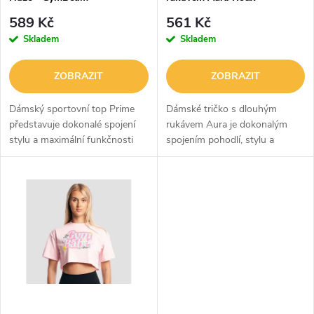
p
GymBeam
r
589 Kč
561 Kč
r
Skladem
Skladem
o
o
ZOBRAZIT
ZOBRAZIT
d
d
Dámský sportovní top Prime
Dámské tričko s dlouhým
u
představuje dokonalé spojení
rukávem Aura je dokonalým
stylu a maximální funkčnosti
spojením pohodlí, stylu a
u
pro ty nejnáročnější tréninky.
funkčnosti. Přizpůsobí se
k
Tento kousek je navržen tak,
postavě, je prodyšné a díky
k
aby poskytoval spolehlivou
technologii Quick Dry rychle
t
oporu...
schne. Ženský...
t
ů
ů