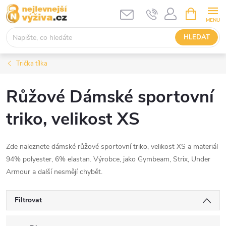
Přejít
NÁKUPNÍ
KOŠÍK
na
obsah
HLEDAT
Trička tílka
Růžové Dámské sportovní
triko, velikost XS
Zde naleznete dámské růžové sportovní triko, velikost XS a materiál
94% polyester, 6% elastan. Výrobce, jako Gymbeam, Strix, Under
Armour a další nesmějí chybět.
Filtrovat