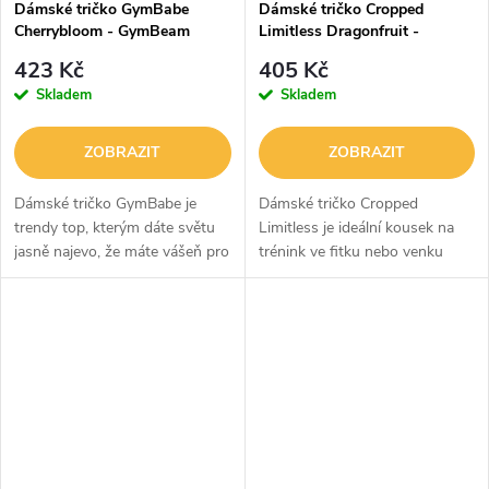
Dámské tričko GymBabe
Dámské tričko Cropped
Cherrybloom - GymBeam
Limitless Dragonfruit -
GymBeam
423 Kč
405 Kč
Skladem
Skladem
ZOBRAZIT
ZOBRAZIT
Dámské tričko GymBabe je
Dámské tričko Cropped
trendy top, kterým dáte světu
Limitless je ideální kousek na
jasně najevo, že máte vášeň pro
trénink ve fitku nebo venku
cvičení. Materiál tvoří 100 %
během letních dnů. Má kratší
bavlna, která zaručuje
střih, který zvýrazní vaše
maximální prodyšnost a
vypracované břicho a štíhlý pas.
pohodlí....
Navíc...