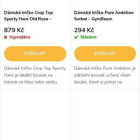
Dámské tričko Crop Top
Dámské tričko Pure Ambition
Sporty Hero Old Rose -
Sorbet - GymBeam
NEBBIA
879 Kč
294 Kč
Vyprodáno
Skladem
ZOBRAZIT
ZOBRAZIT
Dámské tričko Crop Top Sporty
Dámské tričko Pure Ambition je
Hero je ideální kousek na
základní kousek určený všem
trénink ve fitku nebo venku
ženám, které si potrpí na
během letních dnů. Má kratší
pohodlí a zároveň se nebojí
střih, který zvýrazní vaše
ukázat světu odhodlání a
vypracované břicho a štíhlý
ambice. Je vyrobeno ze 100 %
pas....
bavlny,...