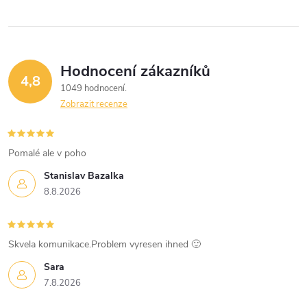
y
v
ý
Hodnocení zákazníků
4,8
1049 hodnocení
p
Zobrazit recenze
i
s
Pomalé ale v poho
u
Stanislav Bazalka
8.8.2026
Skvela komunikace.Problem vyresen ihned 🙂
Sara
7.8.2026