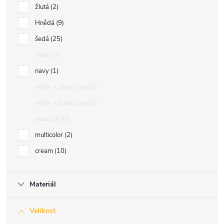
žlutá
2
Hnědá
9
šedá
25
violet
0
navy
1
white + silver logo
0
white + black logo
0
eucalypt
0
multicolor
2
cream
10
Materiál
Velikost