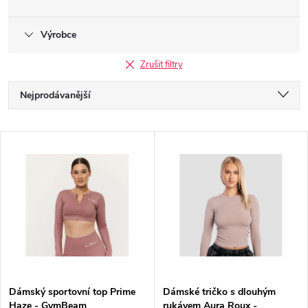
Výrobce
Zrušit filtry
Ř
Nejprodávanější
a
Nejlevnější
V
Nejdražší
z
ý
Abecedně
e
p
n
i
í
s
p
Dámský sportovní top Prime
Dámské tričko s dlouhým
Haze - GymBeam
rukávem Aura Roux -