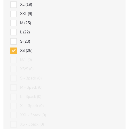
XL
19
XXL
9
M
25
L
22
S
23
XS
25
M/L
0
XS/S
0
S - 3pack
0
M - 3pack
0
L - 3pack
0
XL - 3pack
0
XXL - 3pack
0
XS - 3pack
0