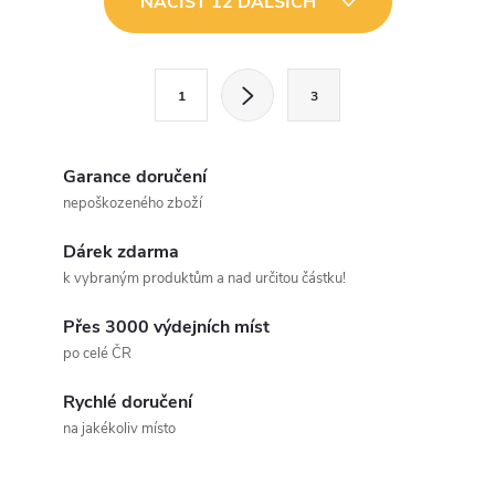
NAČÍST 12 DALŠÍCH
v
l
S
1
3
t
á
r
d
á
Garance doručení
a
n
nepoškozeného zboží
k
c
Dárek zdarma
o
k vybraným produktům a nad určitou částku!
í
v
á
Přes 3000 výdejních míst
p
po celé ČR
n
r
í
Rychlé doručení
v
na jakékoliv místo
k