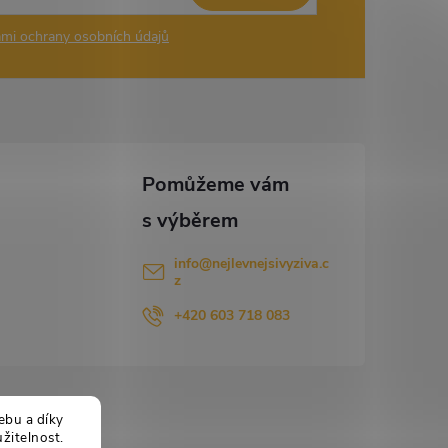
mi ochrany osobních údajů
info
@
nejlevnejsivyziva.c
z
+420 603 718 083
ebu a díky
žitelnost.