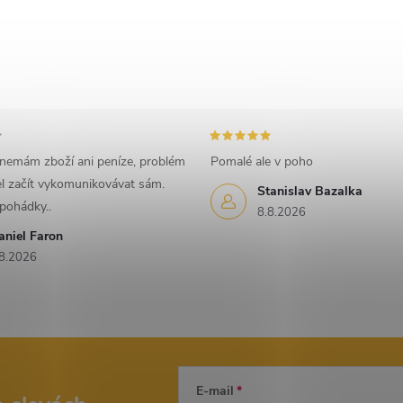
 nemám zboží ani peníze, problém
Pomalé ale v poho
l začít vykomunikovávat sám.
Stanislav Bazalka
 pohádky..
8.8.2026
aniel Faron
8.2026
E-mail