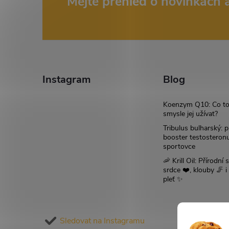
Z
Mějte přehled o novinkách
á
p
a
Instagram
Blog
t
Koenzym Q10: Co to
smysle jej užívat?
í
Tribulus bulharský: p
booster testosteron
sportovce
🦐 Krill Oil: Přírodní s
srdce ❤️, klouby 🦵 
pleť ✨
Sledovat na Instagramu