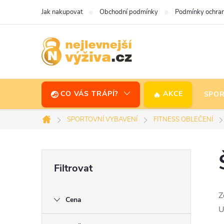
Přejít
Jak nakupovat
Obchodní podmínky
Podmínky ochran
na
obsah
CO VÁS TRÁPÍ?
AKCE
SPOR
SPORTOVNÍ VYBAVENÍ
FITNESS OBLEČENÍ
Domů
P
o
Z
Cena
s
U