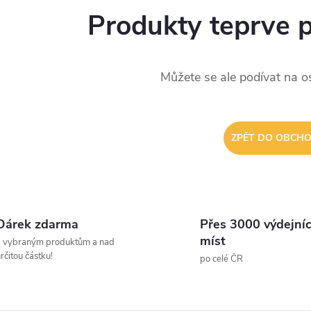
Produkty teprve 
Můžete se ale podívat na os
ZPĚT DO OBCH
Dárek zdarma
Přes 3000 výdejní
míst
k vybraným produktům a nad
rčitou částku!
po celé ČR