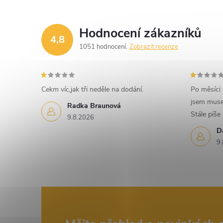
e
l
Hodnocení zákazníků
4,8
1051 hodnocení
Zobrazit recenze
Cekm víc,jak tři neděle na dodání.
Po měsíci
jsem muse
Radka Braunová
Stále píše
9.8.2026
D
9.