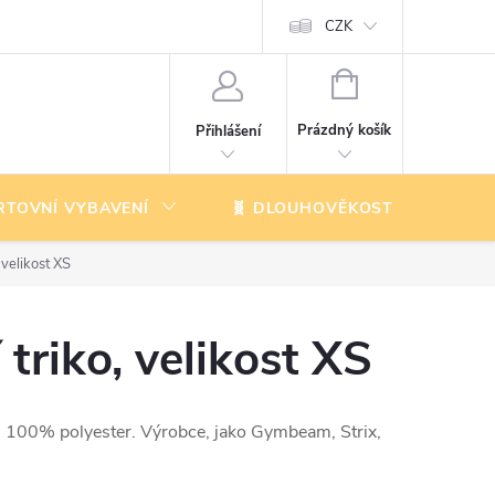
CZK
NÁKUPNÍ
KOŠÍK
Prázdný košík
Přihlášení
RTOVNÍ VYBAVENÍ
🧬 DLOUHOVĚKOST
K
velikost XS
riko, velikost XS
ál 100% polyester. Výrobce, jako Gymbeam, Strix,