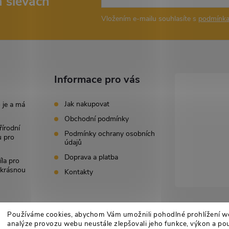
a slevách
Vložením e-mailu souhlasíte s
podmínka
Informace pro vás
Jak nakupovat
 je a má
Obchodní podmínky
řírodní
Podmínky ochrany osobních
u pro
údajů
Doprava a platba
íla pro
i krásnou
Kontakty
Používáme cookies, abychom Vám umožnili pohodlné prohlížení w
analýze provozu webu neustále zlepšovali jeho funkce, výkon a pou