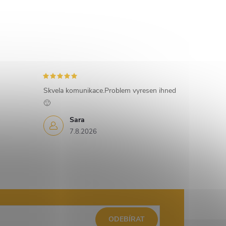
Skvela komunikace.Problem vyresen ihned
🙂
Sara
7.8.2026
ODEBÍRAT