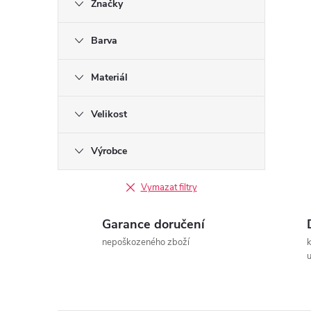
Značky
t
r
Barva
a
Materiál
n
Velikost
n
Výrobce
í
Vymazat filtry
p
Garance doručení
nepoškozeného zboží
a
u
n