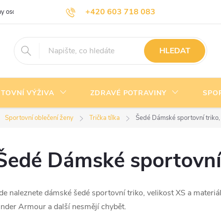
+420 603 718 083
y osobních údajů
Doprava a platba
Kontakty
info@nejlevnejsivyziva.cz
HLEDAT
TOVNÍ VÝŽIVA
ZDRAVÉ POTRAVINY
SPO
Sportovní oblečení ženy
Trička tílka
Šedé Dámské sportovní triko, 
Šedé Dámské sportovní t
de naleznete dámské šedé sportovní triko, velikost XS a materi
nder Armour a další nesmějí chybět.