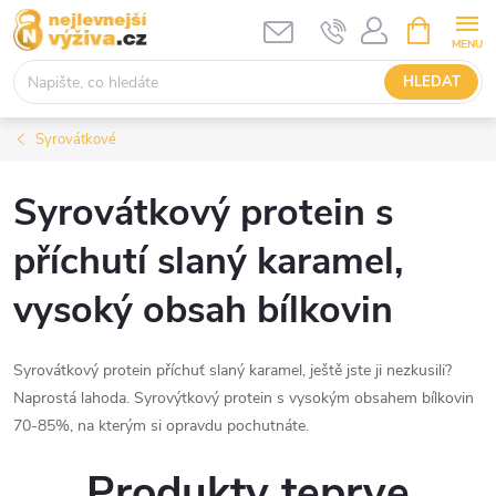
Přejít
NÁKUPNÍ
KOŠÍK
na
obsah
HLEDAT
Syrovátkové
Syrovátkový protein s
příchutí slaný karamel,
vysoký obsah bílkovin
Syrovátkový protein příchuť slaný karamel, ještě jste ji nezkusili?
Naprostá lahoda. Syrovýtkový protein s vysokým obsahem bílkovin
70-85%, na kterým si opravdu pochutnáte.
Produkty teprve