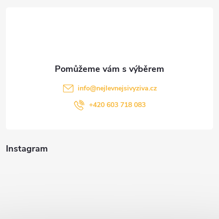
t
í
info
@
nejlevnejsivyziva.cz
+420 603 718 083
Instagram