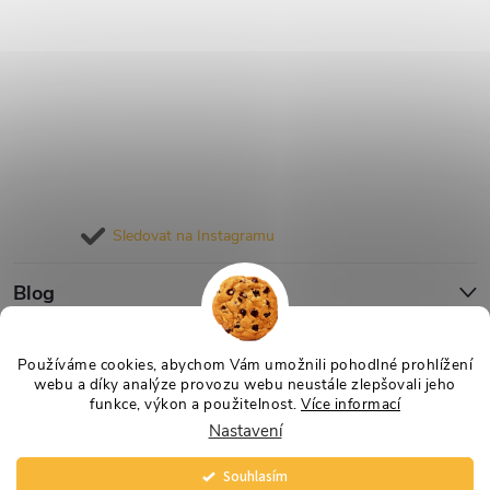
Sledovat na Instagramu
Blog
Informace pro vás
Používáme cookies, abychom Vám umožnili pohodlné prohlížení
webu a díky analýze provozu webu neustále zlepšovali jeho
funkce, výkon a použitelnost.
Více informací
Nastavení
Copyright 2026
Nejlevnější Výživa
. Všechna práva vyhrazena.
Souhlasím
Vytvořil Shoptet