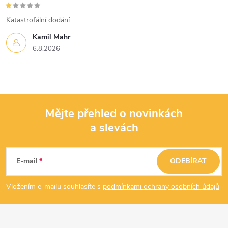
Katastrofální dodání
Kamil Mahr
6.8.2026
Mějte přehled o novinkách
a slevách
Z
á
E-mail
ODEBÍRAT
p
Vložením e-mailu souhlasíte s
podmínkami ochrany osobních údajů
a