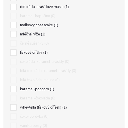
čokoláda-arašídové máslo
1
karamel-kapučíno
0
malinový cheescake
1
mléčná rýže
1
černé sušenky
0
lískové oříšky
1
čokoláda-karamel-arašídy
0
bílá čokoláda-karamel-arašídy
0
bílá čokoláda-malina
0
karamel-popcorn
1
karamel-čokoláda
0
wheytella (lískový oříšek)
1
čoko-borůvka
0
vanilka berry
0