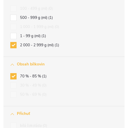
100 - 499 g (ml)
0
500 - 999 g (ml)
1
1 000 - 1 999 g (ml)
0
1 - 99 g (ml)
1
2 000 - 2 999 g (ml)
1
Obsah bílkovin
70 % - 85 %
1
30 % - 49 %
0
50 % - 69 %
0
Příchuť
bílá čokoláda
0