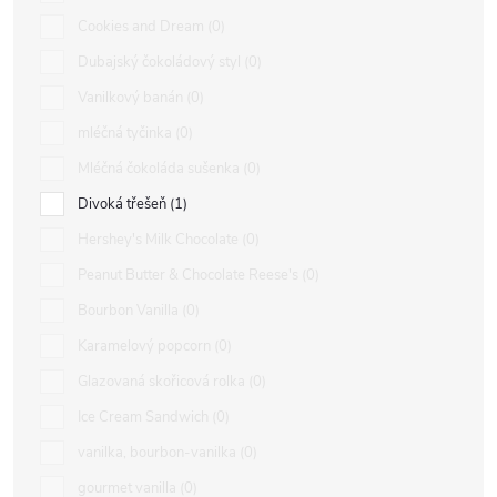
Cookies and Dream
0
Dubajský čokoládový styl
0
Vanilkový banán
0
mléčná tyčinka
0
Mléčná čokoláda sušenka
0
Divoká třešeň
1
Hershey's Milk Chocolate
0
Peanut Butter & Chocolate Reese's
0
Bourbon Vanilla
0
Karamelový popcorn
0
Glazovaná skořicová rolka
0
Ice Cream Sandwich
0
vanilka, bourbon-vanilka
0
gourmet vanilla
0