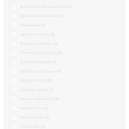
Krémová vanilková zmrzlina
0
Kokosová bílá čokoláda
0
jahoda-kiwi
0
Jahody a smetana
0
Pistáciová zmrzlina
0
Přirozeně bez příchuti
0
perfektní čokoláda
0
Sušenky se smetanou
0
čokoláda-kitkat
0
čokoláda-bounty
0
cookies cream-oreo
0
karamel-lotus
0
Cookie Cream
0
Choco Latte
0