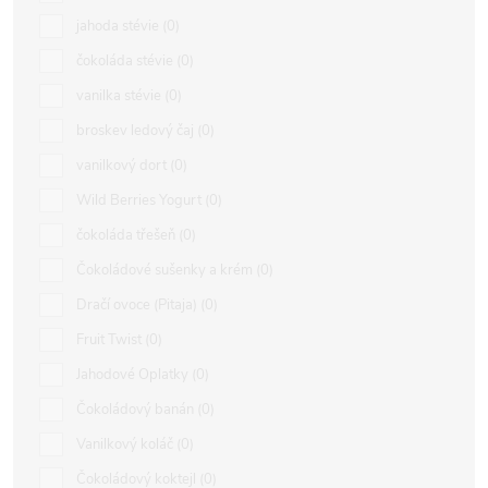
jahoda stévie
0
čokoláda stévie
0
vanilka stévie
0
broskev ledový čaj
0
vanilkový dort
0
Wild Berries Yogurt
0
čokoláda třešeň
0
Čokoládové sušenky a krém
0
Dračí ovoce (Pitaja)
0
Fruit Twist
0
Jahodové Oplatky
0
Čokoládový banán
0
Vanilkový koláč
0
Čokoládový koktejl
0