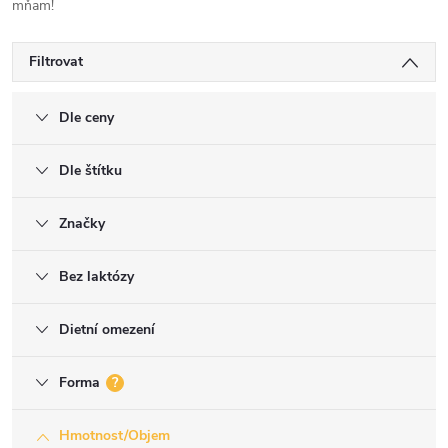
mňam!
Filtrovat
Dle ceny
Dle štítku
Značky
Bez laktózy
Dietní omezení
Forma
?
Hmotnost/Objem