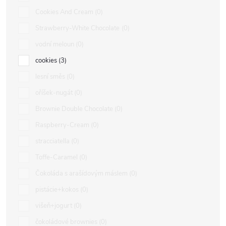
Cookies And Cream
0
Strawberry-White Chocolate
0
vodní meloun
0
cookies
3
lesní směs
0
oříšek-nugát
0
Brownie Double Chocolate
0
Raspberry-Cream
0
stracciatella
0
Toffe-Caramel
0
Čokoláda s arašídovým máslem
0
pistácie+kokos
0
višeň+jogurt
0
čokoládové brownies
0