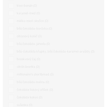
kiwi-banán
0
karamel-med
0
mléko-med-skořice
0
bílá čokoláda-borůvka
0
citronový koláč
0
bílá čokoláda-jahoda
0
bílá-čokoláda křupky, bílá čokoláda-karamel-arašídy
0
broskvový čaj
0
citrón limetka
0
millionaire's shortbread
0
bílá čokoláda malina
0
čokoláda lískový oříšek
0
čokoláda kokos
0
sušenka
0