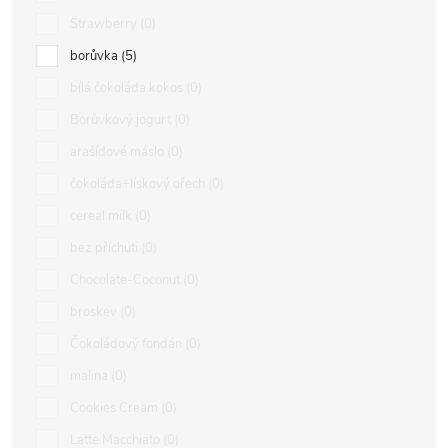
Strawberry
0
borůvka
5
bílá čokoláda kokos
0
Borůvkový jogurt
0
arašídové máslo
0
čokoláda+lískový ořech
0
cereal milk
0
bez příchuti
0
Chocolate-Coconut
0
broskev
0
Čokoládový fondán
0
malina
0
Cookies Cream
0
Latte Macchiato
0