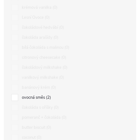
krémová vanilka
0
Lesní Ovoce
0
čokoládové hedvábí
0
čokoláda arašídy
0
bílá čokoláda s malinou
0
citronový cheesecake
0
čokoládový milkshake
0
vanilkový milkshake
0
banánový krém
0
ovocná směs
2
čokoláda s oříšky
0
pomeranč + čokoláda
0
butter biscuit
0
coconut
0