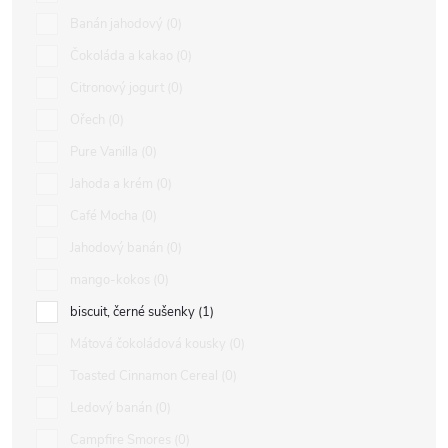
Banán jahodový
0
Čokoláda a kakao
0
Citronový jogurt
0
Ořech
0
Pure Vanilla
0
Jahoda a krém
0
Café Mocha
0
Jahodový banán
0
mango-kokos
0
biscuit, černé sušenky
1
Mátová čokoládová kousky
0
Toasted Cinnamon Cereal
0
Ledový banán
0
Campfire Smores
0