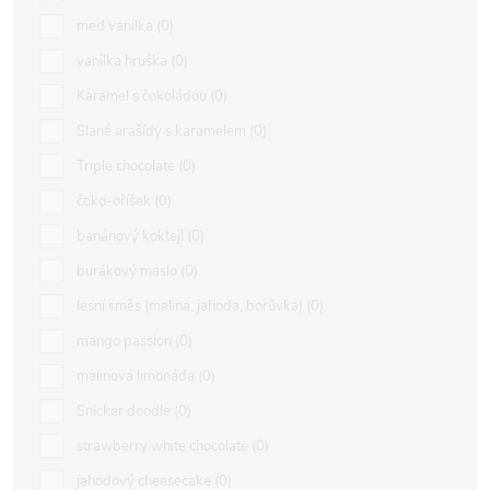
med vanilka
0
vanilka hruška
0
Karamel s čokoládou
0
Slané arašídy s karamelem
0
Triple chocolate
0
čoko-oříšek
0
banánový koktejl
0
burákový máslo
0
lesní směs (malina, jahoda, borůvka)
0
mango passion
0
malinová limonáda
0
Snicker doodle
0
strawberry white chocolate
0
jahodový cheesecake
0