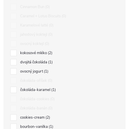
Cinnamon Bun
0
Caramel + Lotus Biscuits
0
Karamelové latté
0
jahodový koktejl
0
ovocný koktejl
0
kokosové mléko
2
dvojitá čokoláda
1
ovocný jogurt
1
čokoláda-oříšek
0
čokoláda-karamel
1
čokoláda-cookies
0
čokoláda-banán
0
cookies-cream
2
bourbon-vanilka
1