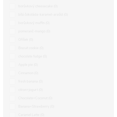
borůvkový cheesecake
0
bílá čokoláda-karamel-arašíd
0
borůvkový muffin
0
pomeranč-mango
0
Oříšek
0
Biscuit cookie
0
chocolate fudge
0
Apple pie
0
Cinnamon
0
fresh banana
0
citron+jogurt
0
Chocolate+Coconut
0
Banana+Strawberry
0
Caramel Latte
0