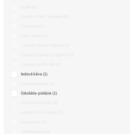
nugát
0
Double White Chocolate
0
Pistachios
0
Milky Vanilla
0
Coconut-Vanilla-Yoghurt
0
French Strawberry Yoghurt
0
Creamy Vanilla Milk
0
ledová káva
1
čokoláda/banán
0
čokoláda-pistácie
1
vanilka lesní směs
0
jahoda-bílá čokoláda
0
cappuccino
0
vlašský ořech
0