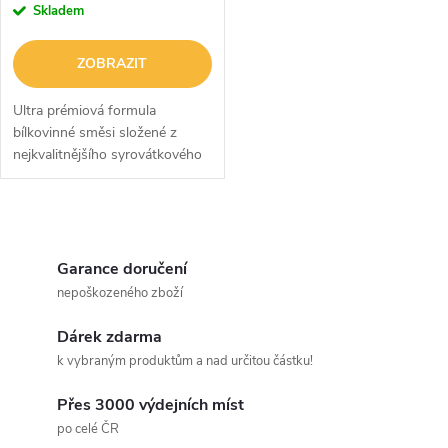
r
Skladem
o
o
ZOBRAZIT
d
d
Ultra prémiová formula
u
bílkovinné směsi složené z
nejkvalitnějšího syrovátkového
u
proteinového koncentrátu,
k
hydrolyzátu a isolátu s
k
obsahem 25 g proteinu.
O
t
t
v
Garance doručení
ů
nepoškozeného zboží
ů
l
Dárek zdarma
á
k vybraným produktům a nad určitou částku!
d
Přes 3000 výdejních míst
a
po celé ČR