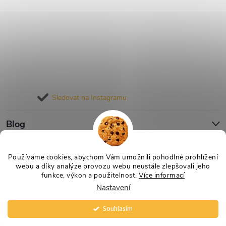
Sledovat na Instagramu
Blog
Informace pro vás
Používáme cookies, abychom Vám umožnili pohodlné prohlížení
webu a díky analýze provozu webu neustále zlepšovali jeho
funkce, výkon a použitelnost.
Více informací
Nastavení
Copyright 2026
Nejlevnější Výživa
. Všechna práva vyhrazena.
Vytvořil Shoptet
Souhlasím