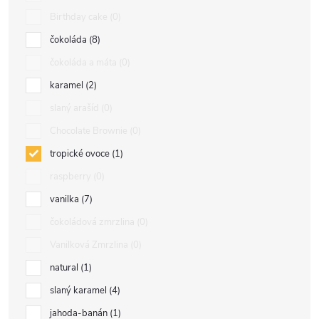
Birthday cake
0
čokoláda
8
čokoláda a máta
0
karamel
2
slaný arašíd
0
Chocolate Brownie
0
tropické ovoce
1
raspberry
0
vanilka
7
čokoládová zmrzlina
0
Vanilková Zmrzlina
0
natural
1
slaný karamel
4
jahoda-banán
1