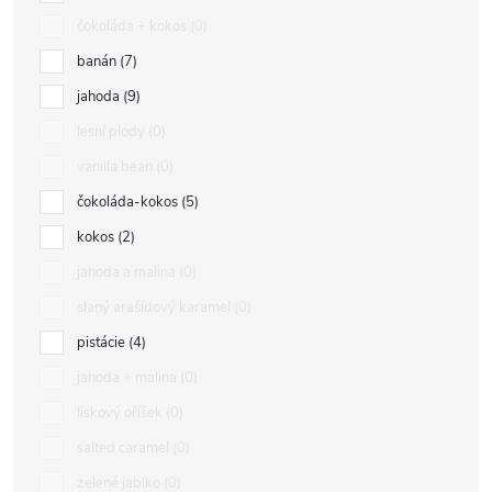
čokoláda + kokos
0
banán
7
jahoda
9
lesní plody
0
vanilla bean
0
čokoláda-kokos
5
kokos
2
jahoda a malina
0
slaný arašídový karamel
0
pistácie
4
jahoda + malina
0
lískový oříšek
0
salted caramel
0
zelené jablko
0