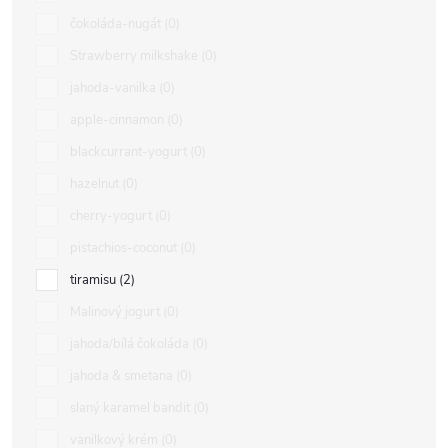
čokoláda-nugát
0
Strawberry milkshake
0
jahoda-vanilka
0
apple-cinnamon
0
blackcurrant-yogurt
0
hazelnut
0
cherry-yogurt
0
pistachios-coconut
0
tiramisu
2
Malinový jogurt
0
jahoda/bílá čokoláda
0
jahoda & smetana
0
slaný karamel bandit
0
vanilkový krém
0