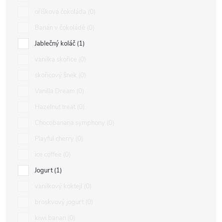
oříšková čokoláda
0
Banán v čokoládě
0
Jablečný koláč
1
vanilka skořice
0
skořicový šnek
0
Vanilla Dream
0
Hazelnut treat
0
Chocobanana symphony
0
Playful cherry
0
ice coffee
0
Jogurt
1
vanilkový koktejl
0
broskvový jogurt
0
kiwi banan
0