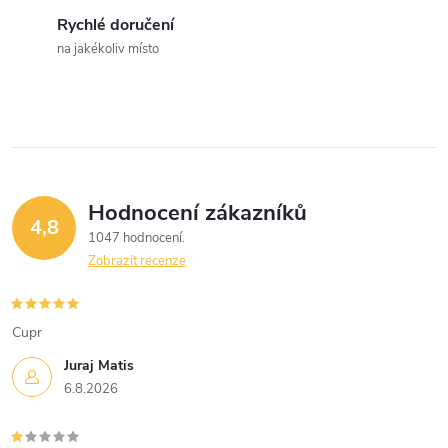
c
Rychlé doručení
na jakékoliv místo
í
p
r
v
Hodnocení zákazníků
k
4,8
1047 hodnocení
y
Zobrazit recenze
v
Cupr
ý
Juraj Matis
p
6.8.2026
i