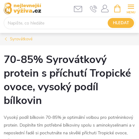
Přejít
NÁKUPNÍ
KOŠÍK
na
obsah
HLEDAT
Syrovátkové
70-85% Syrovátkový
protein s příchutí Tropické
ovoce, vysoký podíl
bílkovin
Vysoký podíl bílkovin 70-85% je optimální volbou pro potréninkový
protein. Doplníte tím potřebné bílkoviny spolu s aminokyselinami a v
neposlední řadě si pochutnáte na skvělé příchuti Tropické ovoce,