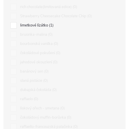
rich chocolate(limitovaná edice)
0
Strawberry Cheesecake Chocolate Chip
0
limetkové lízátko
1
brusinka-malina
0
bourbonská vanilka
0
čokoládové pokušení
0
jahodové okouzlení
0
banánový sen
0
slaná pistácie
0
dubajská čokoláda
0
raffaelo
0
lískový ořech - smetana
0
čokoládový muffin-borůvka
0
raffaello-francouzská palačinka
0