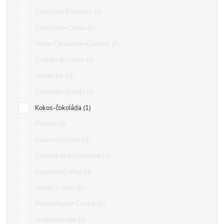
Chocolate Brownies
0
Chocolate+Cocoa
0
White Chocolate+Coconut
0
Cookies & Cream
0
Vanilla Ice
0
Čokoláda+Banán
0
Kokos-čokoláda
1
Pistácia
0
Gourmet Choco
0
Coconut and Chocolate
0
Espresso Coffee
0
Vanilla Cream
0
Peanut Butter Cookie
0
Snickerdoodle
0