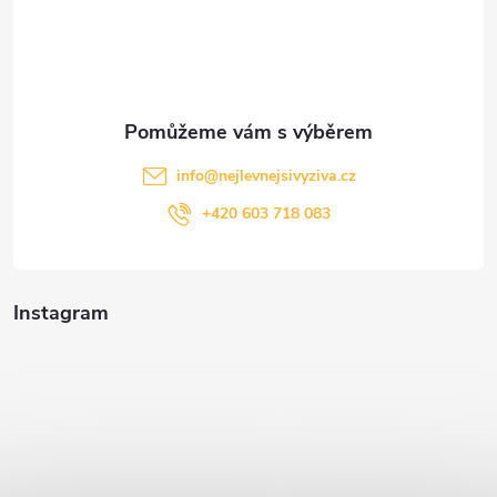
í
info
@
nejlevnejsivyziva.cz
+420 603 718 083
Instagram