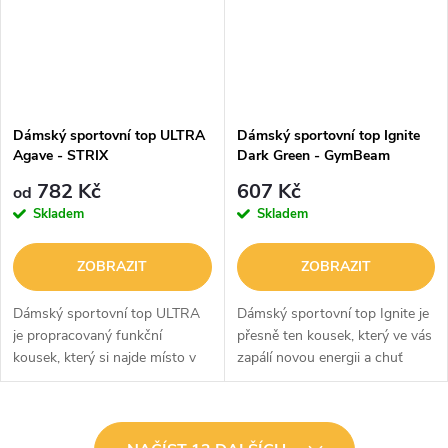
Dámský sportovní top ULTRA
Dámský sportovní top Ignite
Agave - STRIX
Dark Green - GymBeam
782 Kč
607 Kč
od
Skladem
Skladem
ZOBRAZIT
ZOBRAZIT
Dámský sportovní top ULTRA
Dámský sportovní top Ignite je
je propracovaný funkční
přesně ten kousek, který ve vás
kousek, který si najde místo v
zapálí novou energii a chuť
šatníku každé aktivní ženy. Toto
podávat nejlepší výkony. Má
tričko s dlouhým rukávem si
dlouhý rukáv, střih s délkou po
vás získá promyšleným
boky a praktické zapínání...
O
designem i...