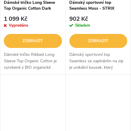
Dámské tričko Long Sleeve
Dámský sportovní top
Top Organic Cotton Dark
Seamless Moss - STRIX
Green - NEBBIA
1 099 Kč
902 Kč
Vyprodáno
Skladem
ZOBRAZIT
ZOBRAZIT
Dámské tričko Ribbed Long
Dámský sportovní top
Sleeve Top Organic Cotton je
Seamless se zapínáním na zip
vyrobené z BIO organické
je unikátní kousek, který
bavlny a elastanu. Jde o
perfektně zapadne do vašeho
maximálně prodyšný kousek.
šatníku. Je z kombinace nylonu
Celkové vzdušnosti napomáhá i
a elastanu, takže skvěle sedí
přizpůsobený...
postavě a...