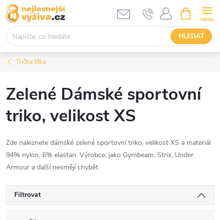
Přejít
NÁKUPNÍ
KOŠÍK
na
obsah
HLEDAT
Trička tílka
Zelené Dámské sportovní
triko, velikost XS
Zde naleznete dámské zelené sportovní triko, velikost XS a materiál
94% nylon, 6% elastan. Výrobce, jako Gymbeam, Strix, Under
Armour a další nesmějí chybět.
Filtrovat