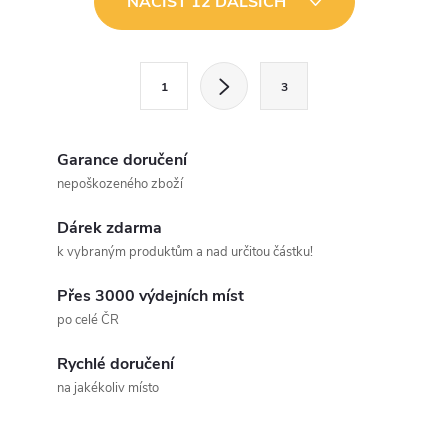
NAČÍST 12 DALŠÍCH
v
l
S
1
3
t
á
r
d
á
Garance doručení
a
n
nepoškozeného zboží
k
c
Dárek zdarma
o
k vybraným produktům a nad určitou částku!
í
v
á
Přes 3000 výdejních míst
p
po celé ČR
n
r
í
Rychlé doručení
v
na jakékoliv místo
k