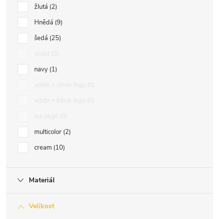
žlutá
2
Hnědá
9
šedá
25
violet
0
navy
1
white + silver logo
0
white + black logo
0
eucalypt
0
multicolor
2
cream
10
Materiál
Velikost