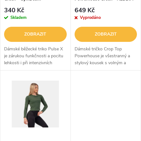
p
r
340 Kč
649 Kč
r
Skladem
Vyprodáno
o
o
ZOBRAZIT
ZOBRAZIT
d
d
Dámské běžecké triko Pulse X
Dámské tričko Crop Top
u
je zárukou funkčnosti a pocitu
Powerhouse je všestranný a
lehkosti i při intenzivních
stylový kousek s volným a
u
sportovních výzvách. Přináší
zkráceným střihem, díky čemuž
k
totiž kombinaci volného střihu,
se dá snadno kombinovat s
k
prodyšného,...
šortkami a legínami s vysokým
t
pasem. Je...
t
ů
ů