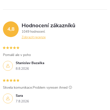
y
v
ý
Hodnocení zákazníků
4,8
1049 hodnocení
p
Zobrazit recenze
i
s
Pomalé ale v poho
u
Stanislav Bazalka
8.8.2026
Skvela komunikace.Problem vyresen ihned 🙂
Sara
7.8.2026