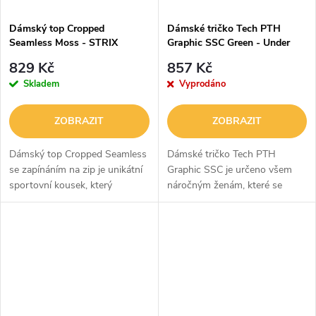
Dámský top Cropped
Dámské tričko Tech PTH
Seamless Moss - STRIX
Graphic SSC Green - Under
Armour
829 Kč
857 Kč
Skladem
Vyprodáno
ZOBRAZIT
ZOBRAZIT
Dámský top Cropped Seamless
Dámské tričko Tech PTH
se zapínáním na zip je unikátní
Graphic SSC je určeno všem
sportovní kousek, který
náročným ženám, které se
perfektně zapadne do vašeho
chtějí cítit při všech aktivitách
šatníku. Je z kombinace nylonu
svěže, být v suchu a naplno si
a elastanu, takže skvěle sedí...
užívat maximální komfort. Je
vyrobeno...