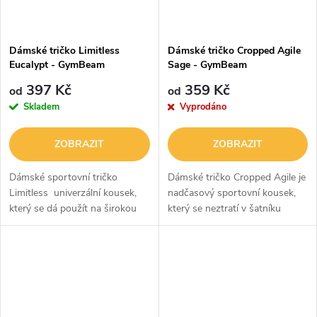
Dámské tričko Limitless
Dámské tričko Cropped Agile
Eucalypt - GymBeam
Sage - GymBeam
397 Kč
359 Kč
od
od
Skladem
Vyprodáno
ZOBRAZIT
ZOBRAZIT
Dámské sportovní tričko
Dámské tričko Cropped Agile je
Limitless univerzální kousek,
nadčasový sportovní kousek,
který se dá použít na širokou
který se neztratí v šatníku
škálu sportovních aktivit.
žádné aktivní ženy. Příjemný a
Má volný střih, který vám
měkký materiál se postará o
umožní užívat si...
komfort, zatímco krátký a
volný...