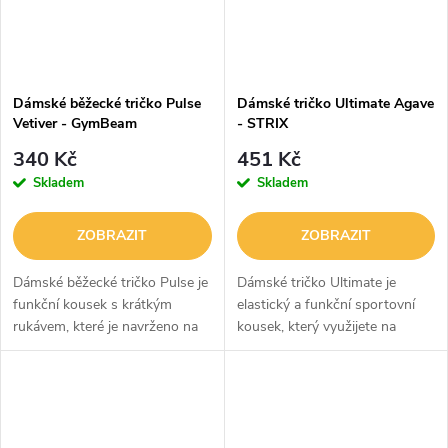
Dámské běžecké tričko Pulse
Dámské tričko Ultimate Agave
Vetiver - GymBeam
- STRIX
340 Kč
451 Kč
Skladem
Skladem
ZOBRAZIT
ZOBRAZIT
Dámské běžecké tričko Pulse je
Dámské tričko Ultimate je
funkční kousek s krátkým
elastický a funkční sportovní
rukávem, které je navrženo na
kousek, který využijete na
ty nejintenzivnější tréninky.
všechny vaše oblíbené aktivity.
Efektivně totiž odvádí pot,
Je z prémiového materiálu s
rychle schne a na zádech i
technologií quick dry. Díky
bocích...
tomu...