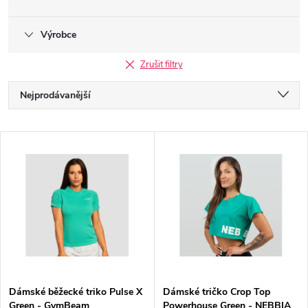
Výrobce
Zrušit filtry
Ř
Nejprodávanější
a
Nejlevnější
V
Nejdražší
z
ý
Abecedně
e
p
n
i
í
s
p
Dámské běžecké triko Pulse X
Dámské tričko Crop Top
Green - GymBeam
Powerhouse Green - NEBBIA