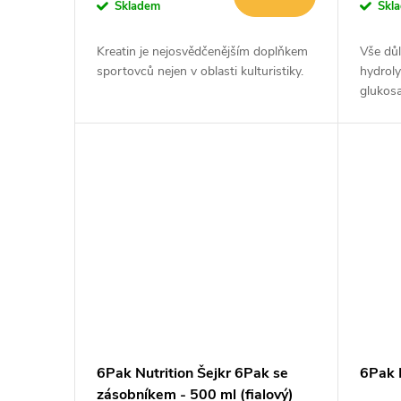
o
Skladem
Skl
u
d
Kreatin je nejosvědčenějším doplňkem
Vše důl
k
sportovců nejen v oblasti kulturistiky.
hydrol
u
glukosa
minerál
t
k
ů
t
ů
6Pak Nutrition Šejkr 6Pak se
6Pak N
zásobníkem - 500 ml (fialový)