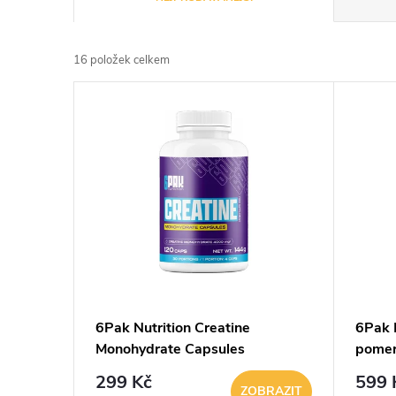
a
16
položek celkem
z
V
e
ý
n
p
í
i
p
s
r
p
6Pak Nutrition Creatine
6Pak N
o
Monohydrate Capsules
pome
r
d
299 Kč
599 
ZOBRAZIT