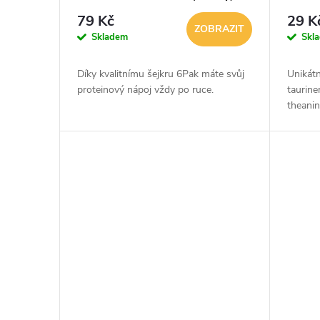
79 Kč
29 K
ZOBRAZIT
Skladem
Skl
Díky kvalitnímu šejkru 6Pak máte svůj
Unikátn
proteinový nápoj vždy po ruce.
taurine
theani