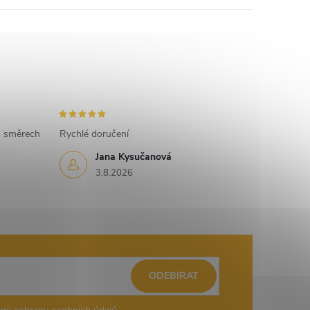
h směrech
Rychlé doručení
Jana Kysučanová
3.8.2026
ODEBÍRAT