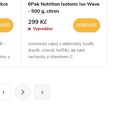
akce
6Pak Nutrition Isotonic Iso Wave
- 500 g, citron
299 Kč
AZIT
ZOBRAZIT
Vyprodáno
t -
Izotonický nápoj s elektrolyty (sodík,
draslík, chlorid, hořčík), ale také
míny a
sacharidy a vitamínem C.
1
2