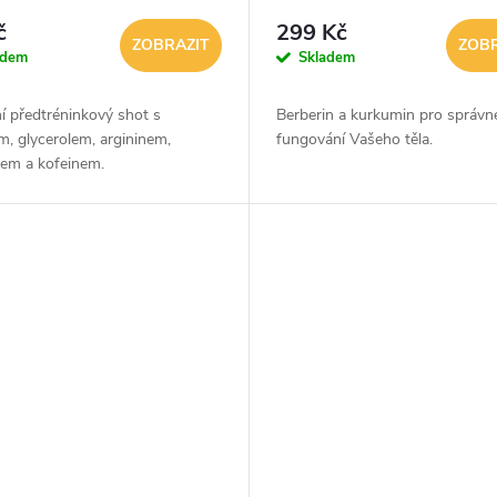
č
299 Kč
ZOBRAZIT
ZOBR
adem
Skladem
í předtréninkový shot s
Berberin a kurkumin pro správn
m, glycerolem, argininem,
fungování Vašeho těla.
nem a kofeinem.