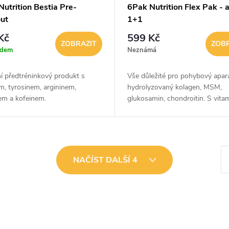
utrition Bestia Pre-
6Pak Nutrition Flex Pak - 
ut
1+1
Kč
599 Kč
ZOBRAZIT
ZOBR
adem
Neznámá
í předtréninkový produkt s
Vše důležité pro pohybový apará
m, tyrosinem, argininem,
hydrolyzovaný kolagen, MSM,
nem a kofeinem.
glukosamin, chondroitin. S vita
minerály.
S
NAČÍST DALŠÍ 4
t
r
á
n