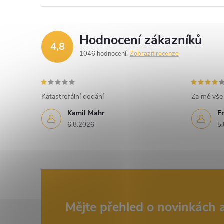
d
a
Hodnocení zákazníků
c
4,8
1046 hodnocení
Zobrazit recenze
í
p
Katastrofální dodání
Za mě vše 
r
Kamil Mahr
Fr
v
6.8.2026
5.
k
y
v
ý
Z
Mějte přehled o novinkách