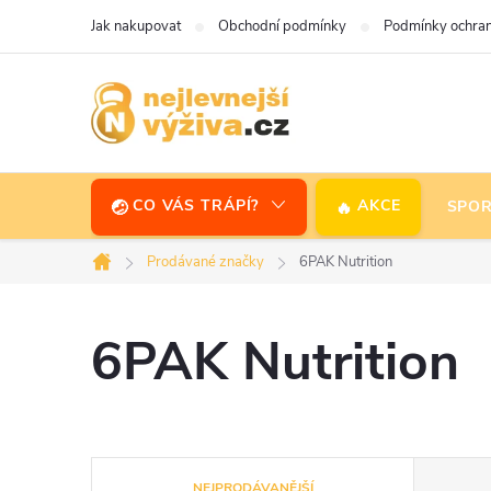
Přejít
Jak nakupovat
Obchodní podmínky
Podmínky ochran
na
obsah
CO VÁS TRÁPÍ?
AKCE
SPOR
Prodávané značky
6PAK Nutrition
Domů
6PAK Nutrition
Ř
NEJPRODÁVANĚJŠÍ