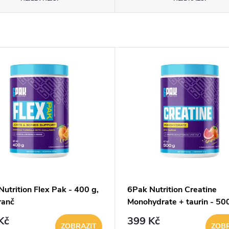
utrition Flex Pak - 400 g,
6Pak Nutrition Creatine
ranč
Monohydrate + taurin - 500
grep
Kč
399 Kč
ZOBRAZIT
ZOBR