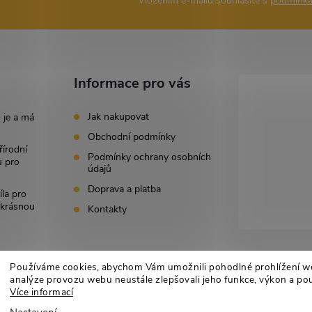
Vložením e-mailu souhlasíte s
podmínka
Informace pro vás
Jak nakupovat
 je a má
Obchodní podmínky
řírodní
Podmínky ochrany osobních
u pro
údajů
Doprava a platba
íla pro
i krásnou
Kontakty
Používáme cookies, abychom Vám umožnili pohodlné prohlížení w
analýze provozu webu neustále zlepšovali jeho funkce, výkon a pou
Více informací