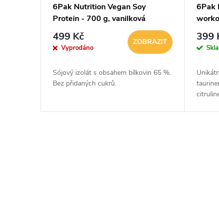
6Pak Nutrition Vegan Soy
6Pak N
Protein - 700 g, vanilková
worko
zmrzlina
499 Kč
399 
ZOBRAZIT
Vyprodáno
Skl
Sójový izolát s obsahem bílkovin 65 %.
Unikátn
Bez přidaných cukrů.
taurine
citruli
O
v
l
á