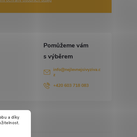
mi ochrany osobních údajů
info
@
nejlevnejsivyziva.c
z
+420 603 718 083
ebu a díky
žitelnost.