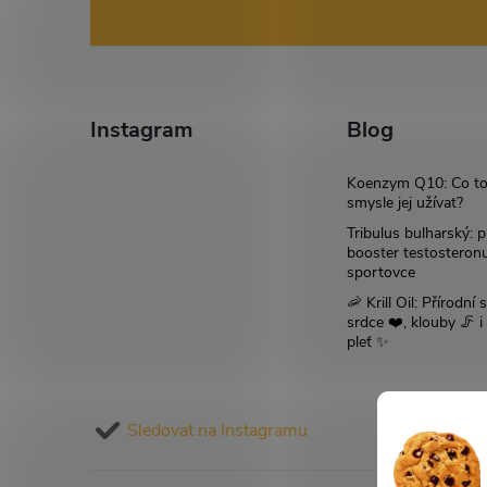
p
á
i
p
s
a
Instagram
Blog
u
t
Koenzym Q10: Co to
smysle jej užívat?
í
Tribulus bulharský: p
booster testosteron
sportovce
🦐 Krill Oil: Přírodní s
srdce ❤️, klouby 🦵 
pleť ✨
Sledovat na Instagramu