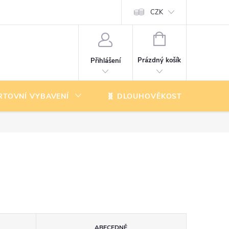
CZK
NÁKUPNÍ
KOŠÍK
Prázdný košík
Přihlášení
RTOVNÍ VYBAVENÍ
🧬 DLOUHOVĚKOST
K
ABECEDNĚ