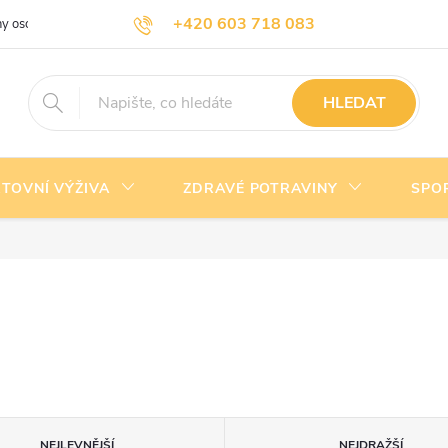
+420 603 718 083
y osobních údajů
Doprava a platba
Kontakty
info@nejlevnejsivyziva.cz
HLEDAT
TOVNÍ VÝŽIVA
ZDRAVÉ POTRAVINY
SPO
NEJLEVNĚJŠÍ
NEJDRAŽŠÍ