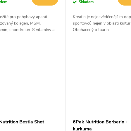
adem
Skladem
ežité pro pohybový aparát -
Kreatin je nejosvědčenějším do
yzovaný kolagen, MSM,
sportovců nejen v oblasti kulturi
min, chondroitin. S vitamíny a
Obohacený o taurin.
y.
utrition Bestia Shot
6Pak Nutrition Berberin +
kurkuma