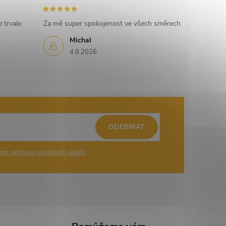
 trvalo
Za mě super spokojenost ve všech směrech
Michal
4.8.2026
ODEBÍRAT
mi ochrany osobních údajů