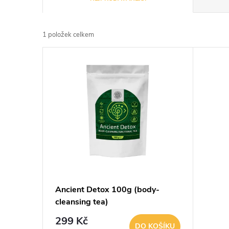
a
1
položek celkem
z
V
e
ý
n
p
í
i
p
s
r
p
Ancient Detox 100g (body-
o
cleansing tea)
r
d
299 Kč
DO KOŠÍKU