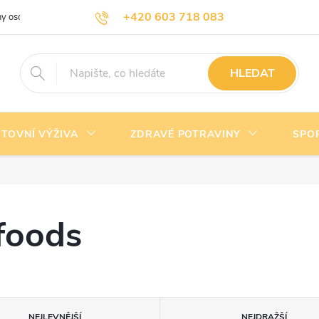
+420 603 718 083
y osobních údajů
Doprava a platba
Kontakty
info@nejlevnejsivyziva.cz
HLEDAT
TOVNÍ VÝŽIVA
ZDRAVÉ POTRAVINY
SPO
foods
NEJLEVNĚJŠÍ
NEJDRAŽŠÍ