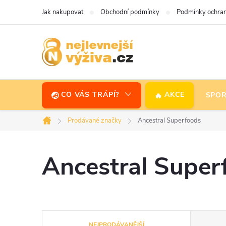
Přejít
Jak nakupovat
Obchodní podmínky
Podmínky ochran
na
obsah
CO VÁS TRÁPÍ?
AKCE
SPOR
Prodávané značky
Ancestral Superfoods
Domů
Ancestral Super
Ř
NEJPRODÁVANĚJŠÍ