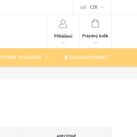
CZK
NÁKUPNÍ
KOŠÍK
Prázdný košík
Přihlášení
RTOVNÍ VYBAVENÍ
🧬 DLOUHOVĚKOST
K
ABECEDNĚ