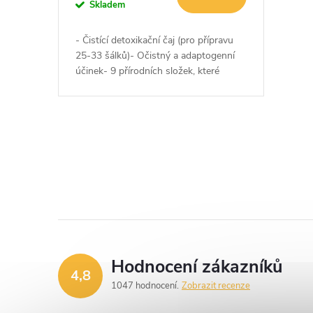
o
Skladem
u
d
- Čistící detoxikační čaj (pro přípravu
k
25-33 šálků)- Očistný a adaptogenní
u
účinek- 9 přírodních složek, které
stimulují očistu těla od nahromaděných
t
toxinů a škodlivých látek-...
k
ů
t
O
v
ů
l
á
d
Hodnocení zákazníků
4,8
a
1047 hodnocení
Zobrazit recenze