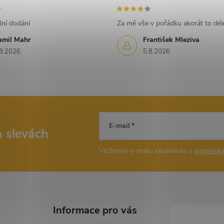
lní dodání
Za mě vše v pořádku akorát to déle
amil Mahr
František Mleziva
8.2026
5.8.2026
E-mail
a slevách
Vložením e-mailu souhlasíte s
podmínka
Informace pro vás