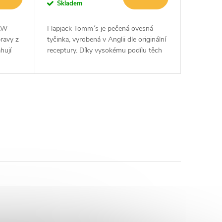
Skladem
AW
Flapjack Tomm´s je pečená ovesná
ravy z
tyčinka, vyrobená v Anglii dle originální
hují
receptury. Díky vysokému podílu těch
nty a
nejkvalitnějších ovesných vloček plně
zasytí a dodá potřebnou...