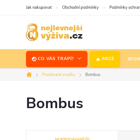
Přejít
Jak nakupovat
Obchodní podmínky
Podmínky ochran
na
obsah
CO VÁS TRÁPÍ?
AKCE
SPOR
Prodávané značky
Bombus
Domů
Bombus
Ř
NEJPRODÁVANĚJŠÍ