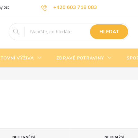
+420 603 718 083
y osobních údajů
Doprava a platba
Kontakty
info@nejlevnejsivyziva.cz
HLEDAT
TOVNÍ VÝŽIVA
ZDRAVÉ POTRAVINY
SPO
NEJLEVNĚJŠÍ
NEJDRAŽŠÍ