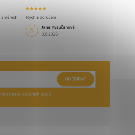
h směrech
Rychlé doručení
Jana Kysučanová
3.8.2026
ODEBÍRAT
mi ochrany osobních údajů