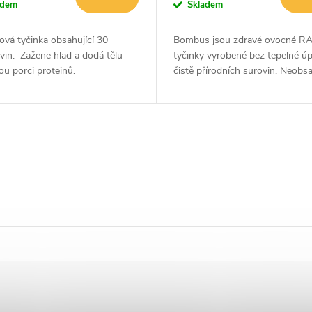
adem
Skladem
ová tyčinka obsahující 30
Bombus jsou zdravé ovocné R
vin. Zažene hlad a dodá tělu
tyčinky vyrobené bez tepelné úp
u porci proteinů.
čistě přírodních surovin. Neobsa
lepek, přidaný cukr ani konzerva
jsou ideální svačinkou, která...