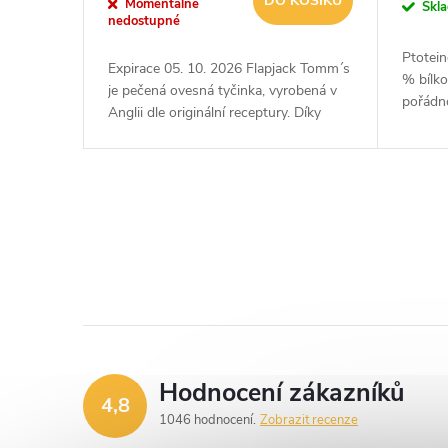
DO KOŠÍKU
o
Momentálně
Skl
nedostupné
u
d
Ptotein
Expirace 05. 10. 2026 Flapjack Tomm´s
k
% bílko
je pečená ovesná tyčinka, vyrobená v
u
pořádno
Anglii dle originální receptury. Díky
t
vysokému podílu těch nejkvalitnějších
k
ovesných vloček plně...
ů
t
O
ů
v
l
á
d
Hodnocení zákazníků
4,8
a
1046 hodnocení
Zobrazit recenze