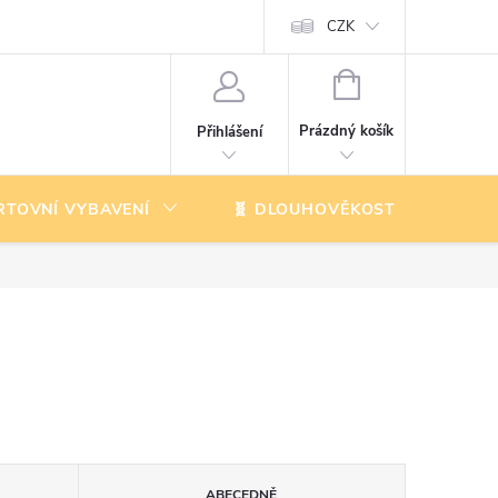
CZK
NÁKUPNÍ
KOŠÍK
Prázdný košík
Přihlášení
RTOVNÍ VYBAVENÍ
🧬 DLOUHOVĚKOST
K
ABECEDNĚ