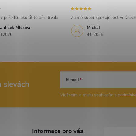
v pořádku akorát to déle trvalo
Za mě super spokojenost ve všec
antišek Mleziva
Michal
8.2026
4.8.2026
E-mail
a slevách
Vložením e-mailu souhlasíte s
podmínka
Informace pro vás