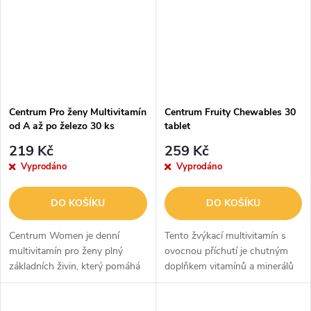
Centrum Pro ženy Multivitamín
Centrum Fruity Chewables 30
od A až po železo 30 ks
tablet
219 Kč
259 Kč
Vyprodáno
Vyprodáno
DO KOŠÍKU
DO KOŠÍKU
Centrum Women je denní
Tento žvýkací multivitamín s
multivitamín pro ženy plný
ovocnou příchutí je chutným
základních živin, který pomáhá
doplňkem vitamínů a minerálů
podporovat výživové potřeby
pro dospělé muže a ženy.
vašeho těla. Obsahuje
Centrum Fruity Chewable je