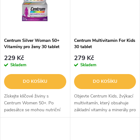
ů
ů
Centrum Silver Woman 50+
Centrum Multivitamin For Kids
Vitamíny pro ženy 30 tablet
30 tablet
229 Kč
279 Kč
Skladem
Skladem
DO KOŠÍKU
DO KOŠÍKU
Získejte klíčové živiny s
Objevte Centrum Kids, žvýkací
Centrum Women 50+. Po
multivitamín, který obsahuje
padesátce se mohou nutriční
základní vitamíny a minerály pro
požadavky žen měnit, což může
podporu duševního a fyzického
vyžadovat úpravu jídelníčku.
vývoje. Tento multivitamín
Centrum Women 50+ je
obsahuje vitamín B5 pro...
multivitamínový...