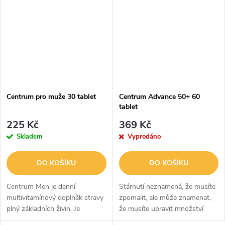
kombinaci vitamínů a minerálů
multivitamín skvělé chuti,
speciálně...
jehož...
Centrum pro muže 30 tablet
Centrum Advance 50+ 60
tablet
225 Kč
369 Kč
Skladem
Vyprodáno
DO KOŠÍKU
DO KOŠÍKU
Centrum Men je denní
Stárnutí neznamená, že musíte
multivitamínový doplněk stravy
zpomalit, ale může znamenat,
plný základních živin. Je
že musíte upravit množství
sestaven tak, aby podporoval
živin tak, aby odpovídalo