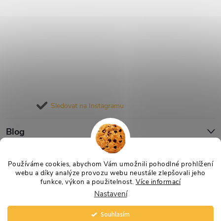
Sledovat na Instagramu
Blog
Informace pro vás
Používáme cookies, abychom Vám umožnili pohodlné prohlížení
webu a díky analýze provozu webu neustále zlepšovali jeho
funkce, výkon a použitelnost.
Více informací
Nastavení
Copyright 2026
Nejlevnější Výživa
. Všechna práva vyhrazena.
Vytvořil Shoptet
Souhlasím