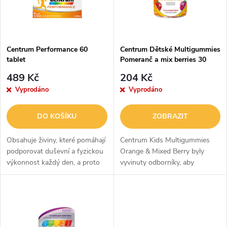
n
i
í
s
p
Centrum Performance 60
Centrum Dětské Multigummies
tablet
Pomeranč a mix berries 30
p
Gummies
r
489 Kč
204 Kč
r
Vyprodáno
Vyprodáno
o
o
DO KOŠÍKU
ZOBRAZIT
d
d
Obsahuje živiny, které pomáhají
Centrum Kids Multigummies
u
podporovat duševní a fyzickou
Orange & Mixed Berry byly
výkonnost každý den, a proto
vyvinuty odborníky, aby
u
se multivitamín Centrum
kombinovaly důležité živiny ve
k
Performance stane součástí
snadno stravitelném a
k
vaší každodenní rutiny. Tento...
lahodném ovocném doplňku
t
stravy pro děti od...
t