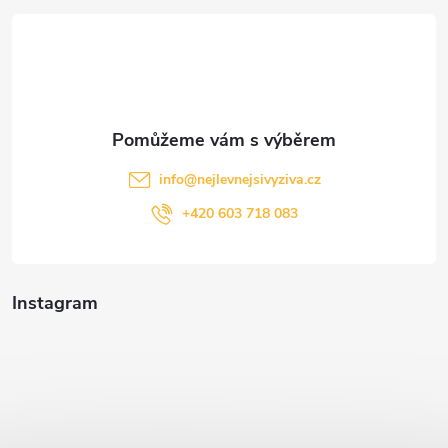
t
í
info
@
nejlevnejsivyziva.cz
+420 603 718 083
Instagram