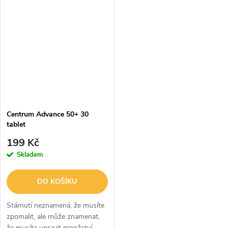
specifické nutriční potřeby
měnícím se potřebám vašeho
mužů a obsahoval živiny, jako je
těla. Centrum Advance 50+ je
hořčík a...
speciálně...
Centrum Advance 50+ 30
tablet
199 Kč
Skladem
DO KOŠÍKU
Stárnutí neznamená, že musíte
zpomalit, ale může znamenat,
že musíte upravit množství